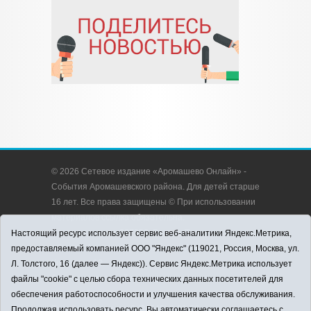
© 2026 Сетевое издание «Аромашево Онлайн» -
События Аромашевского района. Для детей старше
16 лет. Все права защищены © При использовании
материалов ссылка обязательна.
Адрес редакции: 627350, Россия, Тюменская
Настоящий ресурс использует сервис веб-аналитики Яндекс.Метрика,
область, Аромашевский район, с. Аромашево, ул.
предоставляемый компанией ООО "Яндекс" (119021, Россия, Москва, ул.
Кирова, д. 13.
Л. Толстого, 16 (далее — Яндекс)). Сервис Яндекс.Метрика использует
Адрес электронной почты редакции:
файлы "cookie" с целью сбора технических данных посетителей для
strudu72@obl72.ru
обеспечения работоспособности и улучшения качества обслуживания.
Телефон редакции: 8 (34545) 2-30-58
Продолжая использовать ресурс, Вы автоматически соглашаетесь с