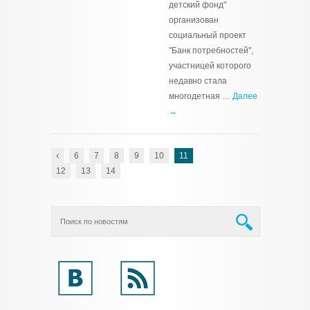
детский фонд"
организован
социальный проект
"Банк потребностей",
участницей которого
недавно стала
многодетная …
Далее
→
6
7
8
9
10
11
12
13
14