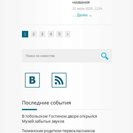
названия
31 июля 2026, 12:54
…
Далее →
1
2
3
4
5
Последние события
В тобольском Гостином дворе открылся
Музей забытых звуков
Тюменские родители первоклассников