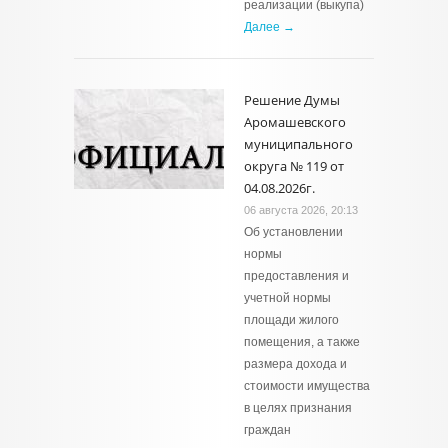
реализации (выкупа)
Далее →
Решение Думы
Аромашевского
муниципального
округа № 119 от
04.08.2026г.
06 августа 2026, 20:13
Об установлении
нормы
предоставления и
учетной нормы
площади жилого
помещения, а также
размера дохода и
стоимости имущества
в целях признания
граждан