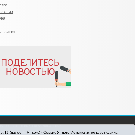
ство
зование
ура
т
сшествия
С 77 - 65176 выдано Федеральной
 информационных технологий и массовых
го, 16 (далее — Яндекс)). Сервис Яндекс.Метрика использует файлы