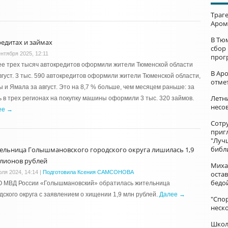
Траг
Аром
В Тю
редитах и займах
сбор
ентября 2025, 12:11
прог
е трех тысяч автокредитов оформили жители Тюменской области
В Ар
вгуст. 3 тыс. 590 автокредитов оформили жители Тюменской области,
отме
 и Ямала за август. Это на 8,7 % больше, чем месяцем раньше: за
Летни
 в трех регионах на покупку машины оформили 3 тыс. 320 займов.
несо
ее →
Сотр
приг
"Луч
библ
ельница Голышмановского городского округа лишилась 1,9
лионов рублей
Миха
юля 2024, 14:14
|
Подготовила Ксения САМСОНОВА
остав
бедо
О МВД России «Голышмановский» обратилась жительница
дского округа с заявлением о хищении 1,9 млн рублей.
Далее →
"Спор
неск
Школ