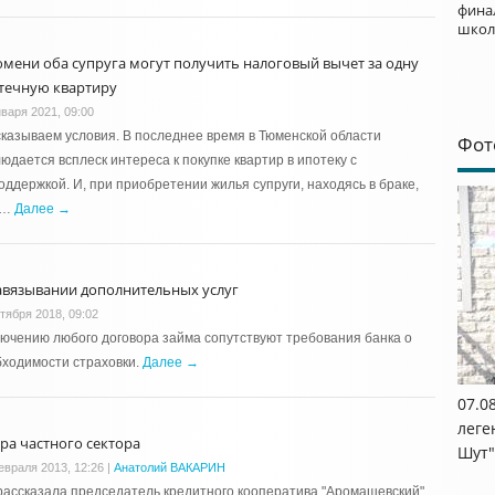
фина
школ
юмени оба супруга могут получить налоговый вычет за одну
течную квартиру
нваря 2021, 09:00
казываем условия. В последнее время в Тюменской области
Фот
юдается всплеск интереса к покупке квартир в ипотеку с
оддержкой. И, при приобретении жилья супруги, находясь в браке,
 …
Далее →
авязывании дополнительных услуг
ктября 2018, 09:02
ючению любого договора займа сопутствуют требования банка о
ходимости страховки.
Далее →
07.0
леге
ра частного сектора
Шут"
евраля 2013, 12:26
|
Анатолий ВАКАРИН
рассказала председатель кредитного кооператива "Аромашевский"