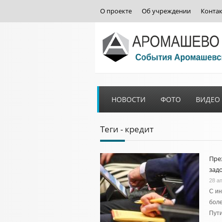
О проекте
Об учреждении
Конта
НОВОСТИ
ФОТО
ВИДЕО
Теги - кредит
Пре
зад
28 а
С ин
боле
Пут