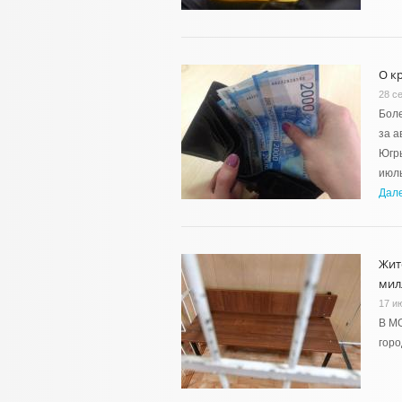
О к
28 с
Боле
за а
Югры
июль
Дал
Жит
мил
17 и
В М
горо