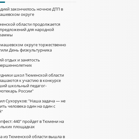
едией закончилось ночное ДТП в
ашевском округе
менской области продолжается
 предложений для народной
раммы
омашевском округе торжественно
тили День физкультурника
й отдых и занятость
вершеннолетних
удники школ Тюменской области
лашаются к участию в конкурсе
ший школьный педагог-
иотекарь России"
ил Сухоруков: "Наша задача — не
ить человека один на один с
й"
тфест: 440" пройдет в Тюмени на
ольких площадках
а из Тюменской области вышла в