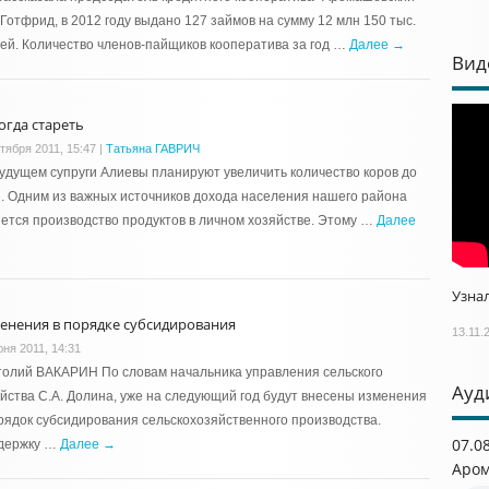
 Готфрид, в 2012 году выдано 127 займов на сумму 12 млн 150 тыс.
ей. Количество членов-пайщиков кооператива за год …
Далее →
Вид
огда стареть
тября 2011, 15:47
|
Татьяна ГАВРИЧ
будущем супруги Алиевы планируют увеличить количество коров до
. Одним из важных источников дохода населения нашего района
ется производство продуктов в личном хозяйстве. Этому …
Далее
Узнал
енения в порядке субсидирования
13.11.
юня 2011, 14:31
олий ВАКАРИН По словам начальника управления сельского
Ауд
йства С.А. Долина, уже на следующий год будут внесены изменения
рядок субсидирования сельскохозяйственного производства.
07.0
держку …
Далее →
Аром