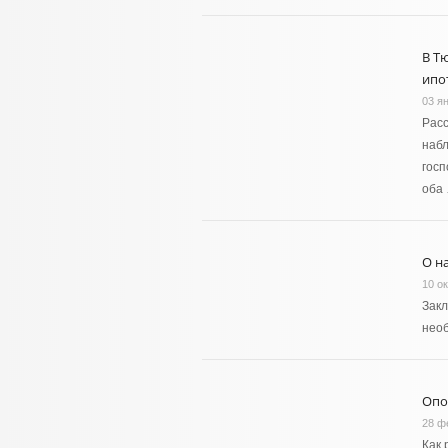
В Т
ипо
03 я
Расс
набл
госп
оба
О н
10 о
Закл
необ
Опо
28 ф
Как 