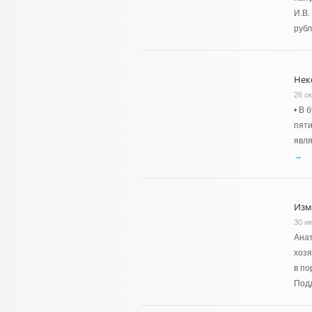
И.В.
рубл
Нек
26 ок
• В 
пяти
явля
→
Изм
30 и
Анат
хозя
в по
Под