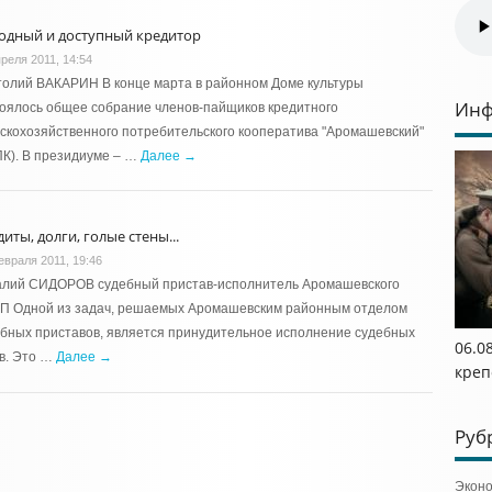
одный и доступный кредитор
преля 2011, 14:54
олий ВАКАРИН В конце марта в районном Доме культуры
Инф
оялось общее собрание членов-пайщиков кредитного
скохозяйственного потребительского кооператива "Аромашевский"
К). В президиуме – …
Далее →
иты, долги, голые стены...
евраля 2011, 19:46
алий СИДОРОВ судебный пристав-исполнитель Аромашевского
П Одной из задач, решаемых Аромашевским районным отделом
бных приставов, является принудительное исполнение судебных
06.0
в. Это …
Далее →
креп
Руб
Экон