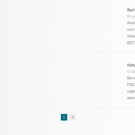
Выг
06 а
Анат
сост
сель
(КСП
Кред
02 ф
Вит
РОС
суде
акто
1
2