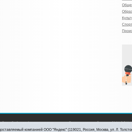
Обще
Обра
Культ
Спор
Прои
айн» - События Аромашевского
Регистрационный номер СМИ ЭЛ № Ф
рава защищены © При использовании
службой по надзору в сфере связи,
оставляемый компанией ООО "Яндекс" (119021, Россия, Москва, ул. Л. Толсто