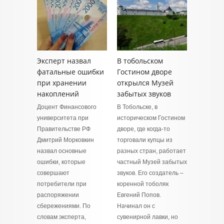
Эксперт назвал
В тобольском
фатальные ошибки
Гостином дворе
при хранении
открылся Музей
накоплений
забытых звуков
Доцент Финансового
В Тобольске, в
университета при
историческом Гостином
Правительстве РФ
дворе, где когда-то
Дмитрий Морковкин
торговали купцы из
назвал основные
разных стран, работает
ошибки, которые
частный Музей забытых
совершают
звуков. Его создатель –
потребители при
коренной тоболяк
распоряжении
Евгений Попов.
сбережениями. По
Начинал он с
словам эксперта,
сувенирной лавки, но