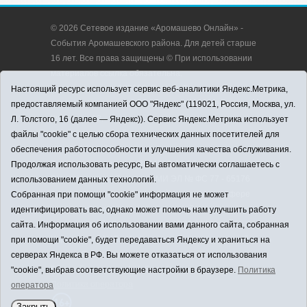
© 2026 Сетевое издание «Аромашево Онлайн» -
События Аромашевского района. Для детей старше
16 лет. Все права защищены © При использовании
материалов ссылка обязательна.
Адрес редакции: 627350, Россия, Тюменская
Настоящий ресурс использует сервис веб-аналитики Яндекс.Метрика,
область, Аромашевский район, с. Аромашево, ул.
предоставляемый компанией ООО "Яндекс" (119021, Россия, Москва, ул.
Кирова, д. 13.
Л. Толстого, 16 (далее — Яндекс)). Сервис Яндекс.Метрика использует
Адрес электронной почты редакции:
файлы "cookie" с целью сбора технических данных посетителей для
strudu72@obl72.ru
обеспечения работоспособности и улучшения качества обслуживания.
Телефон редакции: 8 (34545) 2-30-58
Продолжая использовать ресурс, Вы автоматически соглашаетесь с
Регистрационный номер СМИ ЭЛ № ФС 77 - 65176
использованием данных технологий.
выдано Федеральной службой по надзору в сфере
Собранная при помощи "cookie" информация не может
связи, информационных технологий и массовых
идентифицировать вас, однако может помочь нам улучшить работу
коммуникаций (Роскомнадзор) 28.03.2016 г.
сайта. Информация об использовании вами данного сайта, собранная
Учредитель: АНО «Информационно-издательский
при помощи "cookie", будет передаваться Яндексу и храниться на
центр «Слава труду».
серверах Яндекса в РФ. Вы можете отказаться от использования
Главный редактор: А.Н. Барабанщиков
"cookie", выбрав соответствующие настройки в браузере.
Политика
Политика оператора
оператора
Закрыть