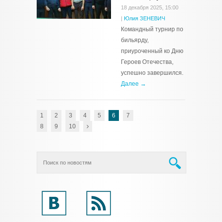
18 декабря 2025, 15:00
|
Юлия ЗЕНЕВИЧ
Командный турнир по
бильярду,
приуроченный ко Дню
Героев Отечества,
успешно завершился.
Далее →
1
2
3
4
5
6
7
8
9
10