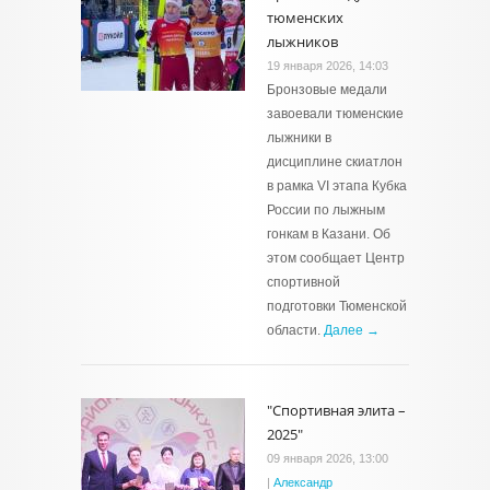
тюменских
лыжников
19 января 2026, 14:03
Бронзовые медали
завоевали тюменские
лыжники в
дисциплине скиатлон
в рамка VI этапа Кубка
России по лыжным
гонкам в Казани. Об
этом сообщает Центр
спортивной
подготовки Тюменской
области.
Далее →
"Спортивная элита –
2025"
09 января 2026, 13:00
|
Александр