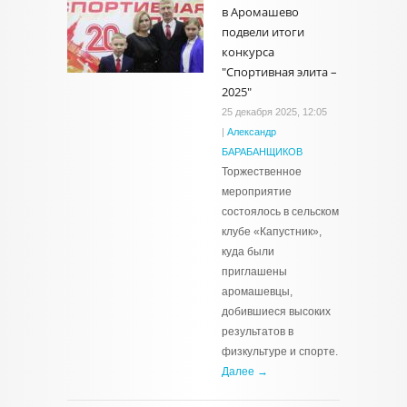
в Аромашево
подвели итоги
конкурса
"Спортивная элита –
2025"
25 декабря 2025, 12:05
|
Александр
БАРАБАНЩИКОВ
Торжественное
мероприятие
состоялось в сельском
клубе «Капустник»,
куда были
приглашены
аромашевцы,
добившиеся высоких
результатов в
физкультуре и спорте.
Далее →