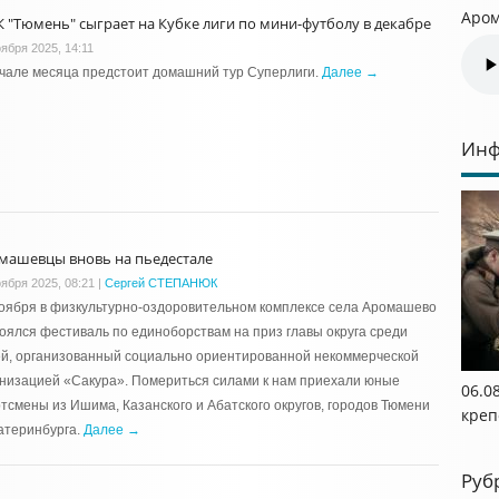
Аром
 "Тюмень" сыграет на Кубке лиги по мини-футболу в декабре
оября 2025, 14:11
чале месяца предстоит домашний тур Суперлиги.
Далее →
Инф
машевцы вновь на пьедестале
оября 2025, 08:21
|
Сергей СТЕПАНЮК
оября в физкультурно-оздоровительном комплексе села Аромашево
оялся фестиваль по единоборствам на приз главы округа среди
й, организованный социально ориентированной некоммерческой
низацией «Сакура». Помериться силами к нам приехали юные
06.0
тсмены из Ишима, Казанского и Абатского округов, городов Тюмени
креп
атеринбурга.
Далее →
Руб