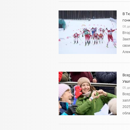
В Т
гон
08 д
Втор
Закл
свои
Але
Все
Ува
05 д
Всер
запл
2025
обла