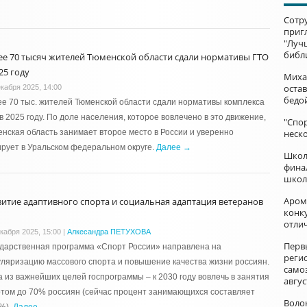
Сотр
приг
"Луч
библ
ее 70 тысяч жителей Тюменской области сдали нормативы ГТО
25 году
Миха
остав
екабря 2025, 14:00
бедо
е 70 тыс. жителей Тюменской области сдали нормативы комплекса
в 2025 году. По доле населения, которое вовлечено в это движение,
"Спор
нская область занимает второе место в России и уверенно
неск
рует в Уральском федеральном округе.
Далее →
Школ
фина
школ
Аром
витие адаптивного спорта и социальная адаптация ветеранов
конку
отли
екабря 2025, 15:00
|
Алкесандра ПЕТУХОВА
Перв
дарственная программа «Спорт России» направлена на
реги
ляризацию массового спорта и повышение качества жизни россиян.
само
 из важнейших целей госпрограммы – к 2030 году вовлечь в занятия
авгус
том до 70% россиян (сейчас процент занимающихся составляет
Воло