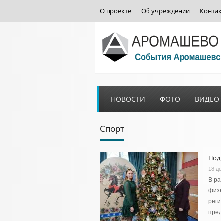
О проекте
Об учреждении
Конта
НОВОСТИ
ФОТО
ВИДЕО
Спорт
Под
18 д
В ра
физк
реги
пре