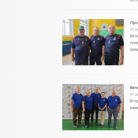
60,3
Про
10 д
Вете
селе
обл
Вет
09 д
В го
рамк