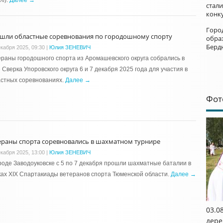
%).
Далее →
стал
конк
Горо
шли областные соревнования по городошному спорту
обра
Берд
екабря 2025, 09:30
|
Юлия ЗЕНЕВИЧ
раны городошного спорта из Аромашевского округа собрались в
 Сверка Упоровского округа 6 и 7 декабря 2025 года для участия в
астных соревнованиях.
Далее →
Фот
ераны спорта соревновались в шахматном турнире
екабря 2025, 13:00
|
Юлия ЗЕНЕВИЧ
роде Заводоуковске с 5 по 7 декабря прошли шахматные баталии в
ах XIX Спартакиады ветеранов спорта Тюменской области.
Далее →
03.0
дере