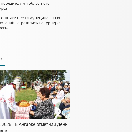
и победителями областного
урса
дошники шести муниципальных
зований встретились на турнире в
южье
о
8.2026 - В Ангарке отметили День
вни