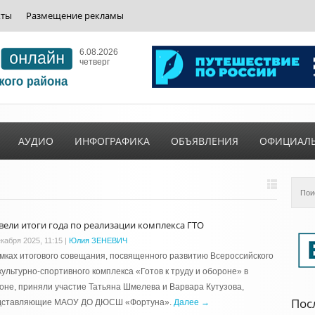
кты
Размещение рекламы
6.08.2026
четверг
АУДИО
ИНФОГРАФИКА
ОБЪЯВЛЕНИЯ
ОФИЦИАЛ
вели итоги года по реализации комплекса ГТО
екабря 2025, 11:15
|
Юлия ЗЕНЕВИЧ
мках итогового совещания, посвященного развитию Всероссийского
ультурно-спортивного комплекса «Готов к труду и обороне» в
оне, приняли участие Татьяна Шмелева и Варвара Кутузова,
Пос
дставляющие МАОУ ДО ДЮСШ «Фортуна».
Далее →