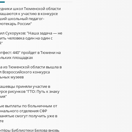
удники школ Тюменской области
лашаются к участию в конкурсе
ший школьный педагог-
иотекарь России"
ил Сухоруков: "Наша задача — не
ить человека один на один с
й"
тфест: 440" пройдет в Тюмени на
ольких площадках
а из Тюменской области вышла в
л Всероссийского конкурса
ьных музеев
ашевцы приняли участие в
рсе рисунков "ГТО: Путь к знаку
чия"
ые выплаты по больничным от
онального отделения СФР
занятые смогут получить уже в
те
нтёры Библиотеки Белова вновь