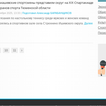
машевские спортсмены представили округ на XIX Спартакиаде
Экон
еранов спорта Тюменской области
Обще
оября 2025, 13:33
|
Подготовил Александр БАРАБАНЩИКОВ
Обра
язания по настольному теннису среди мужских и женских команд
Культ
оялись в спортивном зале села Стрехнино Ишимского округа.
Далее
Спор
Прои
10
11