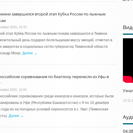
юмени завершился второй этап Кубка России по лыжным
кам
Вид
екабря 2025, 15:31
ой этап Кубка России по лыжным гонкам завершился в Тюмени.
ючительный день подарил болельщикам массу эмоций, отметил в
х аккаунтах в социальных сетях губернатор Тюменской области
ксандр Моор.
Далее →
российские соревнования по биатлону перенесли из Уфы в
т
екабря 2025, 10:00
Узнал
оссийские соревнования среди юниоров и юниорок, которые были
13.11.
анированы в Уфе (Республика Башкортостан) с 9 по 16 декабря
 года из-за погодных условий переносятся в с. Уват (Тюменская
Ауд
сть).
Далее →
04.0