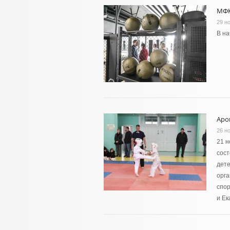
МФК
29 н
В на
Аро
26 н
21 н
сост
дете
орга
спор
и Ек