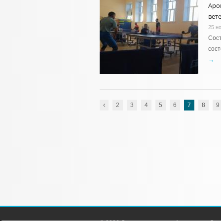
Аро
вет
25 н
Сост
сост
→
2
3
4
5
6
7
8
9