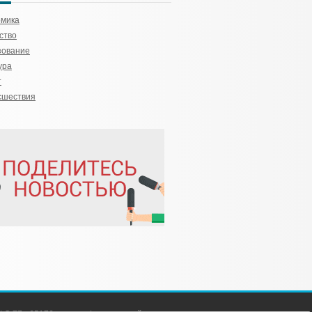
омика
ство
зование
ура
т
сшествия