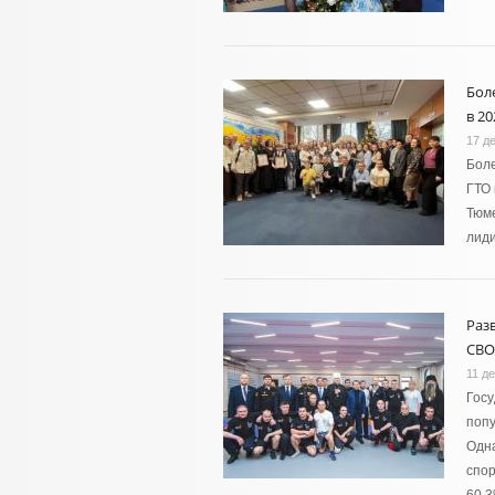
Бол
в 20
17 д
Боле
ГТО 
Тюме
лиди
Раз
СВО
11 д
Госу
попу
Одна
спор