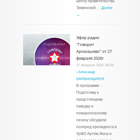
центр правительства
Тюменской …
Далее
→
Эфир радио
"Говорит
Аромашево" от 27
февраля 2026г
27 февраля 2026, 09:20
|
Александр
БАРАБАНЩИКОВ
В программе: -
Подготовку к
предстоящему
паводку и
пожароопасному
сезону обсудили
полпред президента в
УрФО Артём Жога и