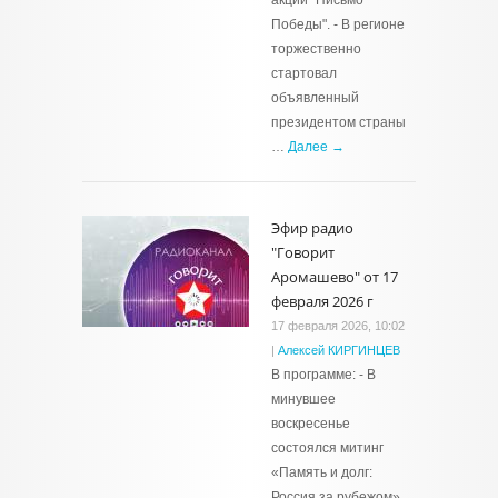
акции "Письмо
Победы". - В регионе
торжественно
стартовал
объявленный
президентом страны
…
Далее →
Эфир радио
"Говорит
Аромашево" от 17
февраля 2026 г
17 февраля 2026, 10:02
|
Алексей КИРГИНЦЕВ
В программе: - В
минувшее
воскресенье
состоялся митинг
«Память и долг:
Россия за рубежом»,