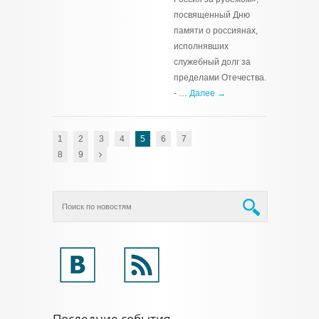
посвященный Дню
памяти о россиянах,
исполнявших
служебный долг за
пределами Отечества.
- …
Далее →
1
2
3
4
5
6
7
8
9
Последние события