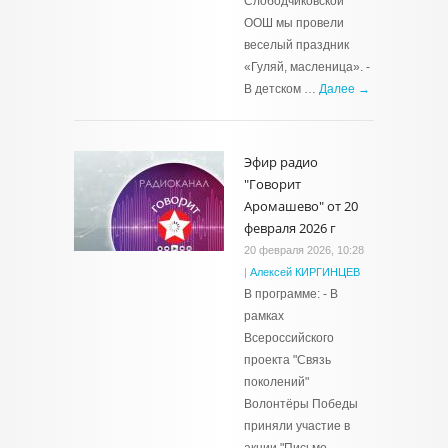
Слободчиковской
ООШ мы провели
веселый праздник
«Гуляй, масленица». -
В детском …
Далее →
Эфир радио
"Говорит
Аромашево" от 20
февраля 2026 г
20 февраля 2026, 10:28
|
Алексей КИРГИНЦЕВ
В программе: - В
рамках
Всероссийского
проекта "Связь
поколений"
Волонтёры Победы
приняли участие в