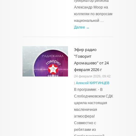
губернатор региона
Александр Моор на
коллегии по вопросам
национальной …
Далее →
Эфир радио
"Говорит
Аромашево" от 24
февраля 2026 г
24 февраля 2026, 09:42
|
Алексей КИРГИНЦЕВ
В программе: - В
Слободчиковском СДК
царила настоящая
масленичная
атмосфера!
Совместно с
ребятами из