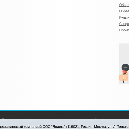
Обще
Обра
Культ
Спор
Прои
айн» - События Аромашевского
Регистрационный номер СМИ ЭЛ № Ф
рава защищены © При использовании
службой по надзору в сфере связи,
оставляемый компанией ООО "Яндекс" (119021, Россия, Москва, ул. Л. Толсто