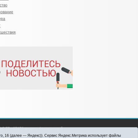
ство
зование
ура
т
сшествия
С 77 - 65176 выдано Федеральной
 информационных технологий и массовых
го, 16 (далее — Яндекс)). Сервис Яндекс.Метрика использует файлы