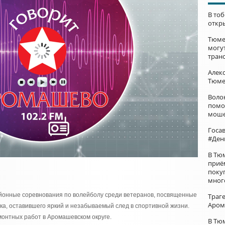
В то
откр
Тюме
могу
тран
Алек
Тюме
Воло
помо
моше
Госа
#Ден
В Тю
приё
поку
мног
айонные соревнования по волейболу среди ветеранов, посвященные
Траг
Аром
а, оставившего яркий и незабываемый след в спортивной жизни.
емонтных работ в Аромашевском округе.
В Тю