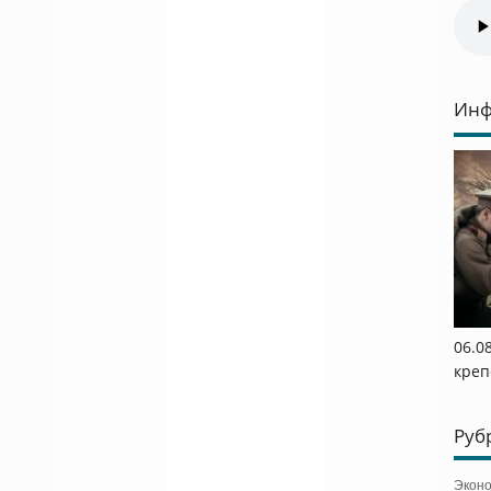
Инф
06.0
креп
Руб
Экон