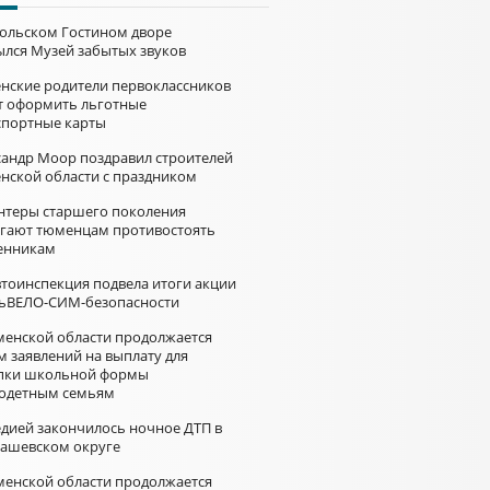
больском Гостином дворе
ылся Музей забытых звуков
нские родители первоклассников
т оформить льготные
спортные карты
сандр Моор поздравил строителей
нской области с праздником
нтеры старшего поколения
гают тюменцам противостоять
нникам
втоинспекция подвела итоги акции
ьВЕЛО-СИМ-безопасности
менской области продолжается
м заявлений на выплату для
пки школьной формы
одетным семьям
едией закончилось ночное ДТП в
ашевском округе
менской области продолжается