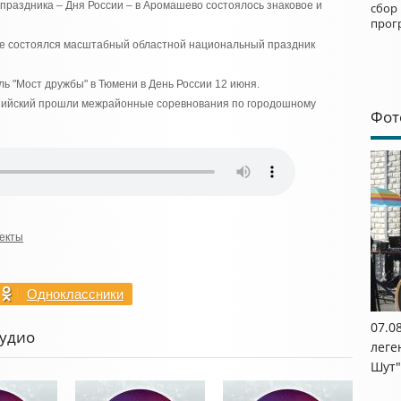
 праздника – Дня России – в Аромашево состоялось знаковое и
сбор
прог
уге состоялся масштабный областной национальный праздник
ль "Мост дружбы" в Тюмени в День России 12 июня.
мпийский прошли межрайонные соревнования по городошному
Фот
екты
Одноклассники
07.0
Аудио
леге
Шут"