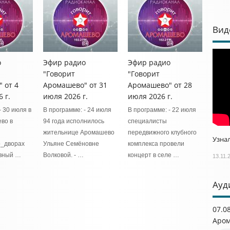
Вид
о
Эфир радио
Эфир радио
"Говорит
"Говорит
 от 4
Аромашево" от 31
Аромашево" от 28
 г.
июля 2026 г.
июля 2026 г.
- 30 июля в
В программе: - 24 июля
В программе: - 22 июля
во в
94 года исполнилось
специалисты
жительнице Аромашево
передвижного клубного
Узнал
о_дворах
Ульяне Семёновне
комплекса провели
вный …
Волковой. - …
концерт в селе …
13.11.
Ауд
07.0
Аром