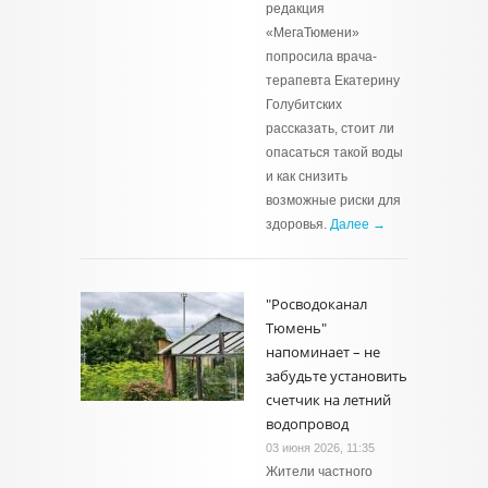
редакция
«МегаТюмени»
попросила врача-
терапевта Екатерину
Голубитских
рассказать, стоит ли
опасаться такой воды
и как снизить
возможные риски для
здоровья.
Далее →
"Росводоканал
Тюмень"
напоминает – не
забудьте установить
счетчик на летний
водопровод
03 июня 2026, 11:35
Жители частного