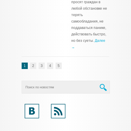
просят граждан в
любой обстановке не
терять
самообладания, не
поддаваться панике,
действовать быстро,
но без суеты.
Далее
→
1
2
3
4
5