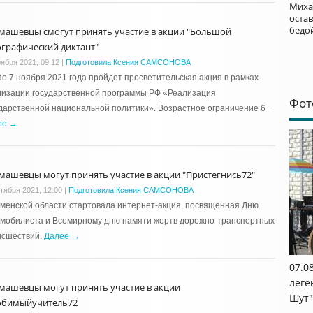
Миха
остав
бедо
машевцы смогут принять участие в акции "Большой
ографический диктант"
оября 2021, 09:12
|
Подготовила Ксения САМСОНОВА
по 7 ноября 2021 года пройдет просветительская акция в рамках
лизации государственной программы РФ «Реализация
Фот
дарственной национальной политики». Возрастное ограничение 6+
ее →
машевцы могут принять участие в акции "Пристегнись72"
ктября 2021, 12:00
|
Подготовила Ксения САМСОНОВА
менской области стартовала интернет-акция, посвященная Дню
омобилиста и Всемирному дню памяти жертв дорожно-транспортных
исшествий.
Далее →
07.0
леге
машевцы могут принять участие в акции
Шут"
бимыйучитель72