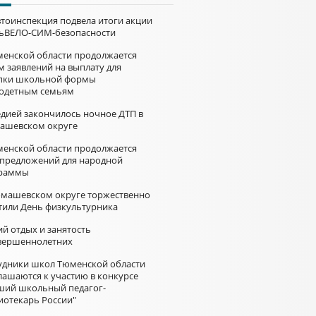
втоинспекция подвела итоги акции
ьВЕЛО-СИМ-безопасности
менской области продолжается
м заявлений на выплату для
пки школьной формы
одетным семьям
едией закончилось ночное ДТП в
ашевском округе
менской области продолжается
 предложений для народной
раммы
омашевском округе торжественно
тили День физкультурника
й отдых и занятость
вершеннолетних
удники школ Тюменской области
лашаются к участию в конкурсе
ший школьный педагог-
иотекарь России"