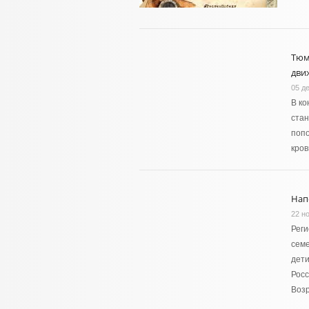
Тюм
дви
05 д
В ко
ста
попо
кров
Нап
22 н
Рег
семе
дети
Росс
Возр