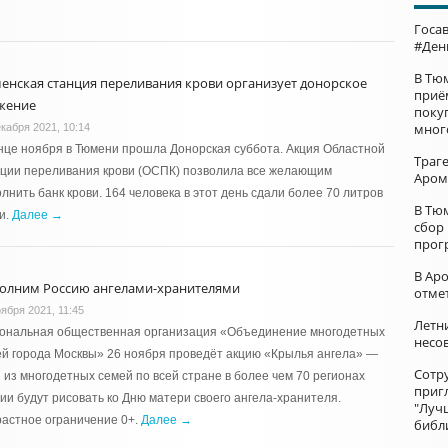
Госа
#Ден
В Тю
енская станция переливания крови организует донорское
приё
жение
поку
мног
екабря 2021, 10:14
нце ноября в Тюмени прошла Донорская суббота. Акция Областной
Траг
нции переливания крови (ОСПК) позволила все желающим
Аром
лнить банк крови. 164 человека в этот день сдали более 70 литров
В Тю
и.
Далее →
сбор
прог
В Ар
олним Россию ангелами-хранителями
отме
оября 2021, 11:45
Летни
иональная общественная организация «Объединение многодетных
несо
й города Москвы» 26 ноября проведёт акцию «Крылья ангела» —
Сотр
 из многодетных семей по всей стране в более чем 70 регионах
приг
ии будут рисовать ко Дню матери своего ангела-хранителя.
"Луч
астное ограничение 0+.
Далее →
библ