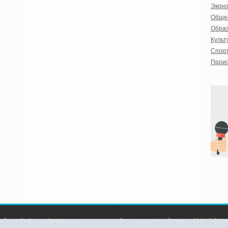
Экон
Обще
Обра
Культ
Спор
Прои
айн» - События Аромашевского
Регистрационный номер СМИ ЭЛ № Ф