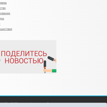
омика
ство
зование
ура
т
сшествия
С 77 - 65176 выдано Федеральной