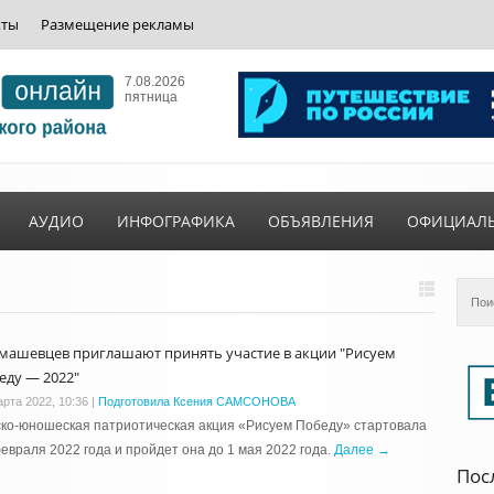
кты
Размещение рекламы
7.08.2026
пятница
АУДИО
ИНФОГРАФИКА
ОБЪЯВЛЕНИЯ
ОФИЦИАЛ
машевцев приглашают принять участие в акции "Рисуем
еду — 2022"
арта 2022, 10:36
|
Подготовила Ксения САМСОНОВА
ко-юношеская патриотическая акция «Рисуем Победу» стартовала
евраля 2022 года и пройдет она до 1 мая 2022 года.
Далее →
Пос