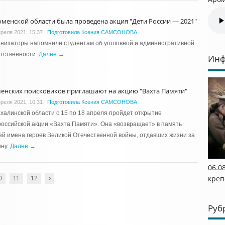
юменской области была проведена акция "Дети России — 2021"
преля 2021, 15:37
|
Подготовила Ксения САМСОНОВА
низаторы напомнили студентам об уголовной и административной
тственности.
Далее →
Инф
енских поисковиков приглашают на акцию "Вахта Памяти"
преля 2021, 10:31
|
Подготовила Ксения САМСОНОВА
халинской области с 15 по 18 апреля пройдет открытие
оссийской акции «Вахта Памяти». Она «возвращает» в память
й имена героев Великой Отечественной войны, отдавших жизни за
ину.
Далее →
06.0
креп
0
11
12
Руб