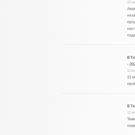
15 с
Акци
неза
прош
наст
пода
В Т
- 20
12 м
15 м
прой
В Т
12 а
Тюме
пер