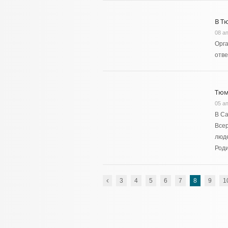
В Т
08 а
Орга
отве
Тюм
05 а
В Са
Всер
люде
Род
3
4
5
6
7
8
9
1