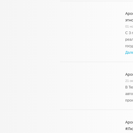
Аро
этн
01 н
С 3 
реа
госу
Дал
Аро
21 о
В Тю
авт
про
Аро
#Лю