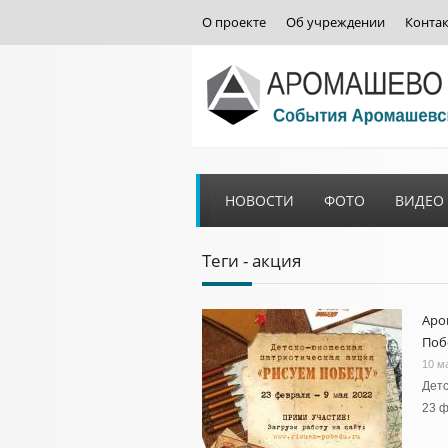
О проекте
Об учреждении
Конта
НОВОСТИ
ФОТО
ВИДЕО
Теги - акция
Аро
Поб
10 м
Детс
23 ф