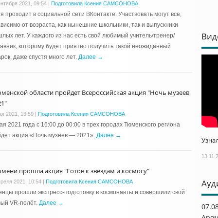
ентября 2021, 09:54
|
Подготовила Ксения САМСОНОВА
я проходит в социальной сети ВКонтакте. Участвовать могут все,
висимо от возраста, как нынешние школьники, так и выпускники
Вид
лых лет. У каждого из нас есть свой любимый учитель/тренер/
авник, которому будет приятно получить такой неожиданный
рок, даже спустя много лет.
Далее →
юменской области пройдет Всероссийская акция "Ночь музеев
21"
ая 2021, 13:59
|
Подготовила Ксения САМСОНОВА
ая 2021 года с 16:00 до 00:00 в трех городах Тюменского региона
дет акция «Ночь музеев — 2021».
Далее →
Узнал
13.11.
юмени прошла акция "Готов к звёздам и космосу"
Ауд
преля 2021, 10:54
|
Подготовила Ксения САМСОНОВА
нцы прошли экспресс-подготовку в космонавты и совершили свой
вый VR-полёт.
Далее →
07.0
Аром