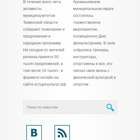
В течение всего лета
Аромашевском
активисты
муниципальном округе
муниципалитетов
состоялось
Тюменской области
торжественное
собирают пожелания и
мероприятие,
предложения в
посвящённое Дню
народную программу.
физкультурника. В зале
На сегодня от жителей
собрались тренеры,
региона принято 50
инструкторы,
тысяч предложений, в
спортсмены и все, кто
том числе 14 тысяч - в
связал свою жизнь с
формате онлайн на
физической культурой и
сайте естьрезультат.рф.
спортом.