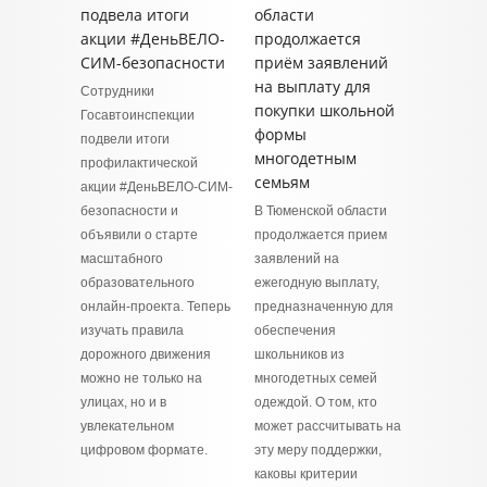
подвела итоги
области
акции #ДеньВЕЛО-
продолжается
СИМ-безопасности
приём заявлений
на выплату для
Сотрудники
покупки школьной
Госавтоинспекции
формы
подвели итоги
многодетным
профилактической
семьям
акции #ДеньВЕЛО-СИМ-
безопасности и
В Тюменской области
объявили о старте
продолжается прием
масштабного
заявлений на
образовательного
ежегодную выплату,
онлайн-проекта. Теперь
предназначенную для
изучать правила
обеспечения
дорожного движения
школьников из
можно не только на
многодетных семей
улицах, но и в
одеждой. О том, кто
увлекательном
может рассчитывать на
цифровом формате.
эту меру поддержки,
каковы критерии