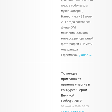
Грозном в мае 2000-го
года, в тобольском
музее «Дворец
Наместника» 29 июля
2017 года состоялся
финал XVI
межрегионального
конкурса репортажной
фотографии «Памяти
Александра
Ефремова».
Далее →
Тюменцев
приглашают
принять участие в
конкурсе "Герои
Великой
Победы-2017"
08 ноября 2016, 10:35
|
Иван ГОРБУНОВ