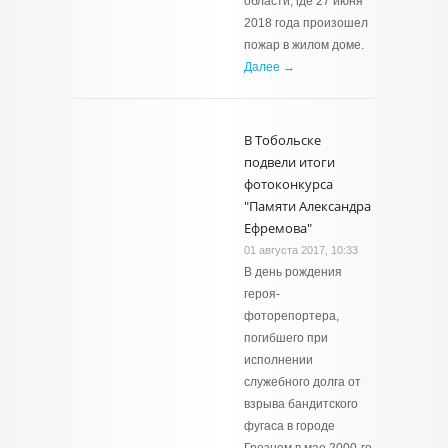
области, где 27 июня
2018 года произошел
пожар в жилом доме.
Далее →
В Тобольске
подвели итоги
фотоконкурса
"Памяти Александра
Ефремова"
01 августа 2017, 10:33
В день рождения
героя-
фоторепортера,
погибшего при
исполнении
служебного долга от
взрыва бандитского
фугаса в городе