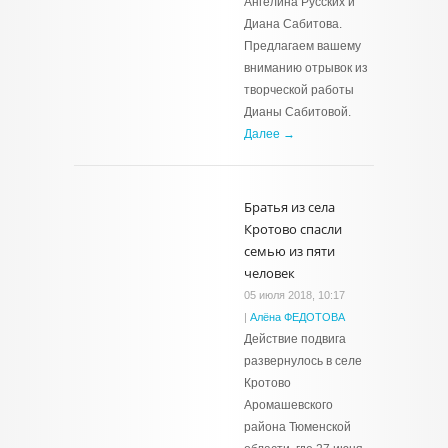
Ангелина Русских и
Диана Сабитова.
Предлагаем вашему
вниманию отрывок из
творческой работы
Дианы Сабитовой.
Далее →
Братья из села
Кротово спасли
семью из пяти
человек
05 июля 2018, 10:17
|
Алёна ФЕДОТОВА
Действие подвига
развернулось в селе
Кротово
Аромашевского
района Тюменской