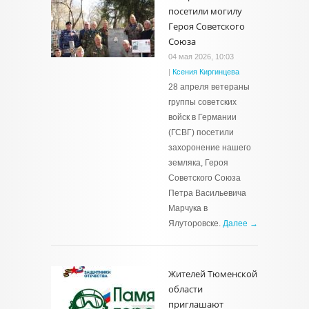
посетили могилу
Героя Советского
Союза
04 мая 2026, 10:03
|
Ксения Киргинцева
28 апреля ветераны
группы советских
войск в Германии
(ГСВГ) посетили
захоронение нашего
земляка, Героя
Советского Союза
Петра Васильевича
Марчука в
Ялуторовске.
Далее →
Жителей Тюменской
области
приглашают