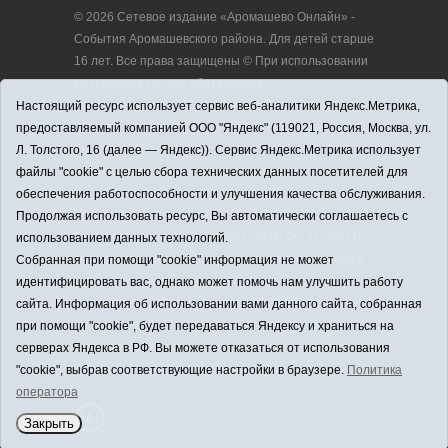
© 2026 Сетевое издание «Аромашево Онлайн» -
События Аромашевского района. Для детей старше
16 лет. Все права защищены © При использовании
материалов ссылка обязательна.
Адрес редакции: 627350, Россия, Тюменская
Настоящий ресурс использует сервис веб-аналитики Яндекс.Метрика,
область, Аромашевский район, с. Аромашево, ул.
предоставляемый компанией ООО "Яндекс" (119021, Россия, Москва, ул.
Кирова, д. 13.
Л. Толстого, 16 (далее — Яндекс)). Сервис Яндекс.Метрика использует
Адрес электронной почты редакции:
файлы "cookie" с целью сбора технических данных посетителей для
strudu72@obl72.ru
обеспечения работоспособности и улучшения качества обслуживания.
Телефон редакции: 8 (34545) 2-30-58
Продолжая использовать ресурс, Вы автоматически соглашаетесь с
Регистрационный номер СМИ ЭЛ № ФС 77 - 65176
использованием данных технологий.
выдано Федеральной службой по надзору в сфере
Собранная при помощи "cookie" информация не может
связи, информационных технологий и массовых
идентифицировать вас, однако может помочь нам улучшить работу
коммуникаций (Роскомнадзор) 28.03.2016 г.
сайта. Информация об использовании вами данного сайта, собранная
Учредитель: АНО «Информационно-издательский
при помощи "cookie", будет передаваться Яндексу и храниться на
центр «Слава труду».
серверах Яндекса в РФ. Вы можете отказаться от использования
Главный редактор: А.Н. Барабанщиков
"cookie", выбрав соответствующие настройки в браузере.
Политика
Политика оператора
оператора
Закрыть