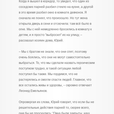
Когда я вышел в коридор, то увидел, что один из
соседских парней разбил стекло на кухне, а другой
в это время разбил окно в комнате девчонок. Я
сначала не понял, что произошло. Но тут жена
открыла дверь в сени и отскочила: там всё было в
огне. Мы с ней немедленно бросились в комнату к
детям, и я просто "выбросил" их на улицу, –
рассказал хозяин дома, Юрий.
– Мы с братом не знали, что они спят, поэтому
очень боялись, что они не могут самостоятельно
выбраться. То, что мы сделали назвать героическим
поступком трудно, в такой ситуации любой
поступил бы также. Мы гордимся, что не
растерялись и смогли спасти людей. Главное, что
все остались живы и здоровы, – скромно отвечает
Леонид Емельянов.
Опровергая их слова, Юрий говорит, что если бы не
решительные действия парней то, скорее всего,
они бы не проснулись: "Окна были закрыты, наш