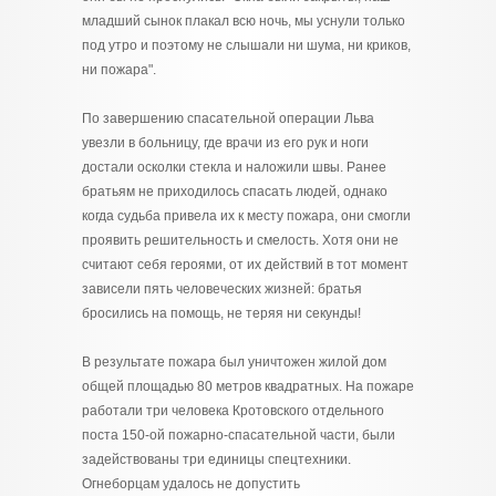
младший сынок плакал всю ночь, мы уснули только
под утро и поэтому не слышали ни шума, ни криков,
ни пожара".
По завершению спасательной операции Льва
увезли в больницу, где врачи из его рук и ноги
достали осколки стекла и наложили швы. Ранее
братьям не приходилось спасать людей, однако
когда судьба привела их к месту пожара, они смогли
проявить решительность и смелость. Хотя они не
считают себя героями, от их действий в тот момент
зависели пять человеческих жизней: братья
бросились на помощь, не теряя ни секунды!
В результате пожара был уничтожен жилой дом
общей площадью 80 метров квадратных. На пожаре
работали три человека Кротовского отдельного
поста 150-ой пожарно-спасательной части, были
задействованы три единицы спецтехники.
Огнеборцам удалось не допустить