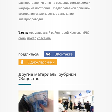
распространения огня на соседние жилые дома и
надворные постройки. Предполагаемой причиной
возгорания стало короткое замыкание
электропроводки.
Теги:
Аромашевский район
герой
Кротово
МЧС
огонь
пожар
спасение
ВКонтакте
ПОДЕЛИТЬСЯ:
Одноклассники
Другие материалы рубрики
Общество