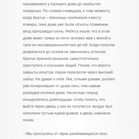
оказавшимся у горящего дома до прибытия
пожарных. По словам очевидцев, к тому моменту,
когда братья – близнецы прибежали к месту
пожара, сени дома уже были объяты пламенем,
вход преграждал огонь. Ребята знали, что в этом
доме живет семья из пяти человек: муж с женой и
трое их несовершеннолетних детей. Когда попытки
докричаться до хозяев не увенчались успехом,
братья приняли решение самостоятельно
приступить к спасению людей. Поняв, что ворота
закрыты изнутри, парни перелезли через высокий
забор. Не думая о себе Лев, голыми руками, разбил
уже почерневшее от дыма окно, тем самым
разбудив хозяина дома. Несколько секунд
понадобилось домочадцам, чтобы понять, что
выйти через дверь у них не получится: воздух был
наполнен густым едким дымом, а дверь охвачена
огнем.
– Мы проснулись от звука разбивающихся окон.