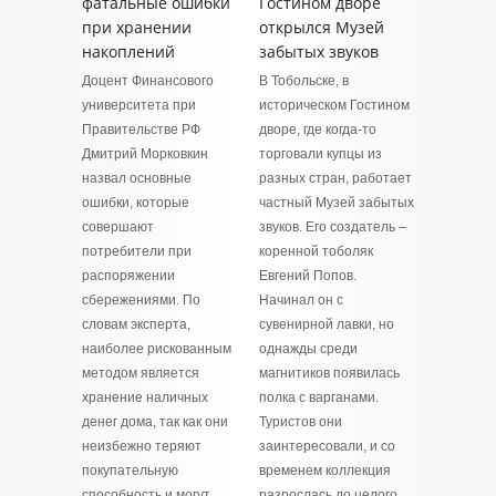
фатальные ошибки
Гостином дворе
при хранении
открылся Музей
накоплений
забытых звуков
Доцент Финансового
В Тобольске, в
университета при
историческом Гостином
Правительстве РФ
дворе, где когда-то
Дмитрий Морковкин
торговали купцы из
назвал основные
разных стран, работает
ошибки, которые
частный Музей забытых
совершают
звуков. Его создатель –
потребители при
коренной тоболяк
распоряжении
Евгений Попов.
сбережениями. По
Начинал он с
словам эксперта,
сувенирной лавки, но
наиболее рискованным
однажды среди
методом является
магнитиков появилась
хранение наличных
полка с варганами.
денег дома, так как они
Туристов они
неизбежно теряют
заинтересовали, и со
покупательную
временем коллекция
способность и могут
разрослась до целого