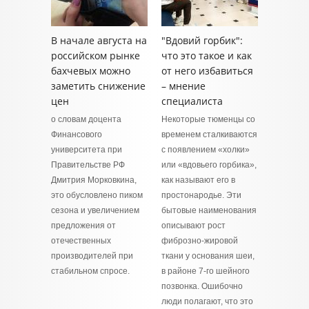
В начале августа на
"Вдовий горбик":
российском рынке
что это такое и как
бахчевых можно
от него избавиться
заметить снижение
– мнение
цен
специалиста
о словам доцента
Некоторые тюменцы со
Финансового
временем сталкиваются
университета при
с появлением «холки»
Правительстве РФ
или «вдовьего горбика»,
Дмитрия Морковкина,
как называют его в
это обусловлено пиком
простонародье. Эти
сезона и увеличением
бытовые наименования
предложения от
описывают рост
отечественных
фиброзно‑жировой
производителей при
ткани у основания шеи,
стабильном спросе.
в районе 7‑го шейного
позвонка. Ошибочно
люди полагают, что это