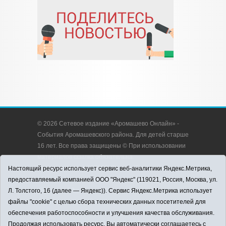
© 2026 Сетевое издание «Аромашево Онлайн» -
События Аромашевского района. Для детей старше
16 лет. Все права защищены © При использовании
материалов ссылка обязательна.
Адрес редакции: 627350, Россия, Тюменская
Настоящий ресурс использует сервис веб-аналитики Яндекс.Метрика,
область, Аромашевский район, с. Аромашево, ул.
предоставляемый компанией ООО "Яндекс" (119021, Россия, Москва, ул.
Кирова, д. 13.
Л. Толстого, 16 (далее — Яндекс)). Сервис Яндекс.Метрика использует
Адрес электронной почты редакции:
файлы "cookie" с целью сбора технических данных посетителей для
strudu72@obl72.ru
обеспечения работоспособности и улучшения качества обслуживания.
Телефон редакции: 8 (34545) 2-30-58
Продолжая использовать ресурс, Вы автоматически соглашаетесь с