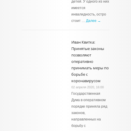
детей. У одного из них
имеется
инвалидность, остро
стоит …
Далее →
Иван Квитка:
Принятые законы
позволяют
оперативно
принимать меры по
борьбе с
коронавирусом
02 апреля 2020, 16:00
Государственная
Дума в оперативном
порядке приняла ряд
законов,
направленных на
борьбу с