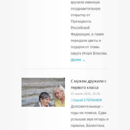
вручили именную
поздравительную
открытку от
Президента
Российской
Федерации, а также
передали цветы и
подарок от главы
округа Игоря Власова.
Далее →
С мужем дружили с
первого класса
07 июля 2026, 15:00
|
Сергей СТЕПАНЮК
Долгожительнице –
годы не помеха. Едва
услышав звук гитары и
гармони, Валентина