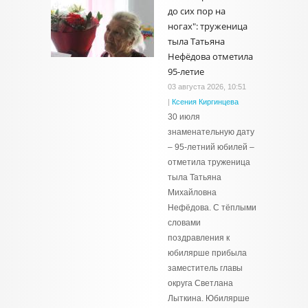
до сих пор на
ногах": труженица
тыла Татьяна
Нефёдова отметила
95-летие
03 августа 2026, 10:51
|
Ксения Киргинцева
30 июля
знаменательную дату
– 95-летний юбилей –
отметила труженица
тыла Татьяна
Михайловна
Нефёдова. С тёплыми
словами
поздравления к
юбилярше прибыла
заместитель главы
округа Светлана
Лыткина. Юбилярше