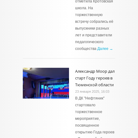
отметила Кротовская
школа. На
торжественную
встречу собрались её
выпускники разных
лет и представители
педагогического
сообщества
Далее →
Александр Моор дал
старт Году героев в
Тюменской области
23 января 2025, 16:03
В ДК "Нефтяник"
стартовало
торжественное
мероприятие,
посвященное
открытию Года героев