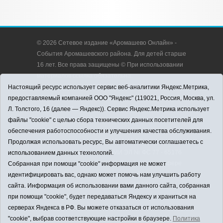
© 2026 Сетевое издание «Аромашево Онлайн» -
События Аромашевского района. Для детей старше
16 лет. Все права защищены © При использовании
материалов ссылка обязательна.
Адрес редакции: 627350, Россия, Тюменская
Настоящий ресурс использует сервис веб-аналитики Яндекс.Метрика,
область, Аромашевский район, с. Аромашево, ул.
предоставляемый компанией ООО "Яндекс" (119021, Россия, Москва, ул.
Кирова, д. 13.
Л. Толстого, 16 (далее — Яндекс)). Сервис Яндекс.Метрика использует
Адрес электронной почты редакции:
файлы "cookie" с целью сбора технических данных посетителей для
strudu72@obl72.ru
обеспечения работоспособности и улучшения качества обслуживания.
Телефон редакции: 8 (34545) 2-30-58
Продолжая использовать ресурс, Вы автоматически соглашаетесь с
Регистрационный номер СМИ ЭЛ № ФС 77 - 65176
использованием данных технологий.
выдано Федеральной службой по надзору в сфере
Собранная при помощи "cookie" информация не может
связи, информационных технологий и массовых
идентифицировать вас, однако может помочь нам улучшить работу
коммуникаций (Роскомнадзор) 28.03.2016 г.
сайта. Информация об использовании вами данного сайта, собранная
Учредитель: АНО «Информационно-издательский
при помощи "cookie", будет передаваться Яндексу и храниться на
центр «Слава труду».
серверах Яндекса в РФ. Вы можете отказаться от использования
Главный редактор: А.Н. Барабанщиков
"cookie", выбрав соответствующие настройки в браузере.
Политика