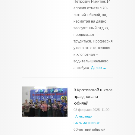
Петрович Никитюк 14
апреля отметил 70-
летний юбилей, но,
несмотря на давно
заслуженный отдых,
продолжает
трудиться. Профессия
у него ответственная
и хлопотная –
водитель школьного
автобуса.
Далее →
В Кротовской школе
праздновали
юбилей
08 февраля 2025, 11:00
|
Александр
БАРАБАНЩИКОВ
60-летний юбилей