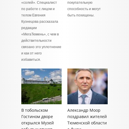
«солей». Специалист
покупательную
по работе с лицом и
способность и могут
телом Евгения
быть похищены.
Кузнецова рассказала
редакции
«МегаТюмень», с чем в
действительности
связано это уплотнение
и как от него
избавиться.
В тобольском
Александр Моор
Гостином дворе
поздравил жителей
открылся Музей
Тюменской области