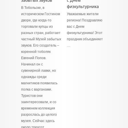
забытых звуков
с Днем
физкультурника
В Тобольске, в
историческом Гостином
Уважаемые жители
дворе, где когда-то
региона! Поздравляю
торговали купцы из
вас с Днем
разных стран, работает
физкультурника! Этот
частный Музей забытых
праздник объединяет
звуков. Его создатель –
…
коренной тоболяк
Евгений Попов.
Начинал он с
сувенирной лавки, но
однажды среди
магнитиков появилась
полка с варганами.
Туристов они
заинтересовали, и со
временем коллекция
разрослась до целого
музея. Сейчас здесь
около трехсот