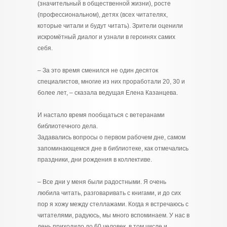
(значительный в общественной жизни), росте
(профессиональном), детях (всех читателях,
которые читали и будут читать). Зрители оценили
искромётный диалог и узнали в героинях самих
себя.
– За это время сменился не один десяток
специалистов, многие из них проработали 20, 30 и
более лет, – сказала ведущая Елена Казанцева.
И настало время пообщаться с ветеранами
библиотечного дела.
Задавались вопросы о первом рабочем дне, самом
запоминающемся дне в библиотеке, как отмечались
праздники, дни рождения в коллективе.
– Все дни у меня были радостными. Я очень
любила читать, разговаривать с книгами, и до сих
пор я хожу между стеллажами. Когда я встречаюсь с
читателями, радуюсь, мы много вспоминаем. У нас в
день приходило до 60 человек, в том числе и