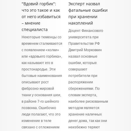
"Вдовий горбик":
Эксперт назвал
что это такое и как
фатальные ошибки
от него избавиться
при хранении
– мнение
накоплений
специалиста
Доцент Финансового
Некоторые тюменцы со
университета при
временем сталкиваются
Правительстве РФ
с появлением «холки»
Дмитрий Морковкин
или «вдовьего горбика»,
назвал основные
как называют его в
ошибки, которые
простонародье. Эти
совершают
бытовые наименования
потребители при
описывают рост
распоряжении
фиброзно‑жировой
сбережениями. По
ткани у основания шеи,
словам эксперта,
в районе 7‑го шейного
наиболее рискованным
позвонка. Ошибочно
методом является
люди полагают, что это
хранение наличных
изменение в теле
денег дома, так как они
связано с отложением
неизбежно теряют