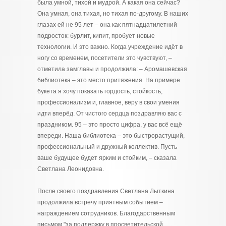
была умной, тихой и мудрой. А какая она сейчас?
Она умная, она тихая, но тихая по-другому. В наших
глазах ей не 95 лет – она как пятнадцатилетний
подросток: бурлит, кипит, пробует новые
технологии. И это важно. Когда учреждение идёт в
ногу со временем, посетители это чувствуют, –
отметила замглавы и продолжила: – Аромашевская
библиотека – это место притяжения. На примере
букета я хочу показать гордость, стойкость,
профессионализм и, главное, веру в свои умения
идти вперёд. От чистого сердца поздравляю вас с
праздником. 95 – это просто цифра, у вас всё ещё
впереди. Наша библиотека – это быстрорастущий,
профессиональный и дружный коллектив. Пусть
ваше будущее будет ярким и стойким, – сказала
Светлана Леонидовна.
После своего поздравления Светлана Лыткина
продолжила встречу приятным событием –
награждением сотрудников. Благодарственным
письмом "за поддержку в просветительской