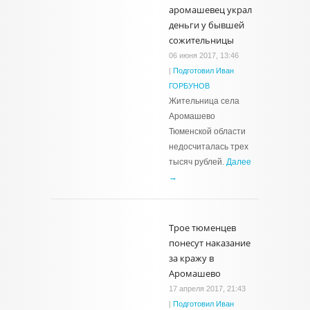
аромашевец украл
деньги у бывшей
сожительницы
06 июня 2017, 13:46
|
Подготовил Иван
ГОРБУНОВ
Жительница села
Аромашево
Тюменской области
недосчиталась трех
тысяч рублей.
Далее
→
Трое тюменцев
понесут наказание
за кражу в
Аромашево
17 апреля 2017, 21:43
|
Подготовил Иван