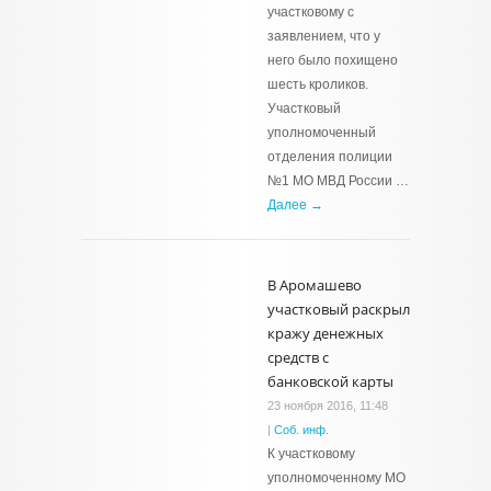
участковому с
заявлением, что у
него было похищено
шесть кроликов.
Участковый
уполномоченный
отделения полиции
№1 МО МВД России …
Далее →
В Аромашево
участковый раскрыл
кражу денежных
средств с
банковской карты
23 ноября 2016, 11:48
|
Соб. инф.
К участковому
уполномоченному МО