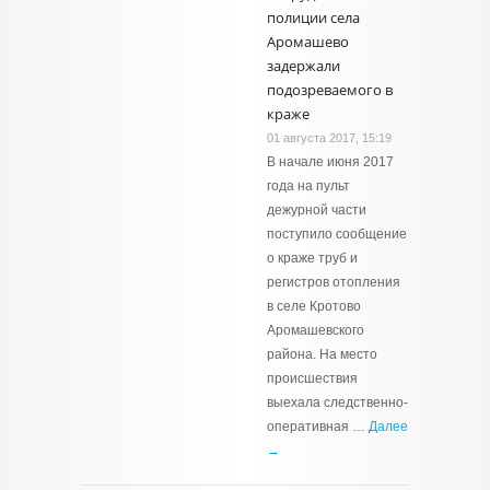
полиции села
Аромашево
задержали
подозреваемого в
краже
01 августа 2017, 15:19
В начале июня 2017
года на пульт
дежурной части
поступило сообщение
о краже труб и
регистров отопления
в селе Кротово
Аромашевского
района. На место
происшествия
выехала следственно-
оперативная …
Далее
→