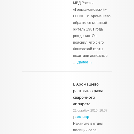
МВД России
«Голышмановский»
ОП № 1 с. Аромашево
обратился местный
житель 1981 года
рождения. Он
пояснил, что с его
банковской карты
похитили денежные
…
Далее →
В Аромашево
раскрыта кража
сварочного
аппарата
21 октября 2016, 16:37
|
Соб. инф.
Накануне в отдел
полиции села