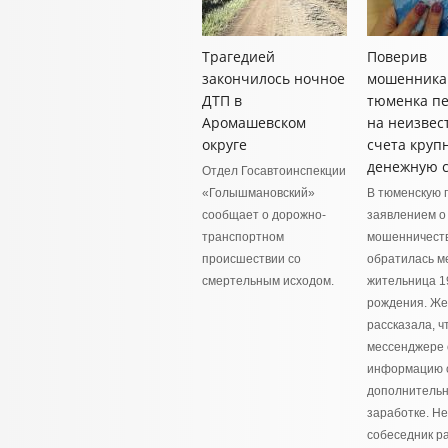
Трагедией
Поверив
закончилось ночное
мошенника
ДТП в
тюменка п
Аромашевском
на неизвес
округе
счета круп
денежную 
Отдел Госавтоинспекции
«Голышмановский»
В тюменскую 
сообщает о дорожно-
заявлением о
транспортном
мошенничест
происшествии со
обратилась м
смертельным исходом.
жительница 1
рождения. Ж
рассказала, ч
мессенджере
информацию 
дополнитель
заработке. Н
собеседник р