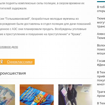
были подняты комплексные силы полиции, в скором времени их
В то
тителей задержали.
откр
Тюме
сии "Голышмановский", безработные молодые мужчины из
могу
дов рождения были доставлены в отдел полиции для дачи показаний.
тран
щенное с АЗС они планировали продать. Возбуждены уголовные
Алек
ие к преступлению и покушение на преступление" и "Кража".
Тюме
Воло
головное дело
помо
моше
Госа
Одноклассники
#Ден
В Тю
Происшествия
приё
поку
мног
Траг
Аром
В Тю