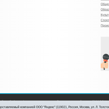
Обще
Обра
Культ
Спор
Прои
айн» - События Аромашевского
Регистрационный номер СМИ ЭЛ № Ф
рава защищены © При использовании
службой по надзору в сфере связи,
оставляемый компанией ООО "Яндекс" (119021, Россия, Москва, ул. Л. Толсто