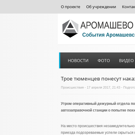
О проекте
Об учреждении
Конта
НОВОСТИ
ФОТО
ВИДЕО
Трое тюменцев понесут нака
Происшествия
- 17 апреля 2017, 21:43 - Подго
Утром оперативный дежурный отдела по
автозаправочной станции о попытке похи
На место происшествия незамедлительно 
приезда подозреваемые успели скрыться в