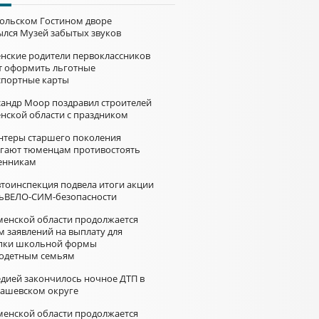
больском Гостином дворе
ылся Музей забытых звуков
нские родители первоклассников
т оформить льготные
спортные карты
сандр Моор поздравил строителей
нской области с праздником
нтеры старшего поколения
гают тюменцам противостоять
нникам
втоинспекция подвела итоги акции
ьВЕЛО-СИМ-безопасности
менской области продолжается
м заявлений на выплату для
пки школьной формы
одетным семьям
едией закончилось ночное ДТП в
ашевском округе
менской области продолжается