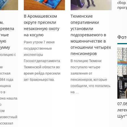
сбор
прог
В Аромашевском
Тюменские
м,
округе пресекли
оперативники
еревела
незаконную охоту
установили
тные
на косулю
подозреваемого в
Фот
ную
мошенничестве в
Рано утром 7 июня
сумму
отношении четырёх
государственные
пенсионеров
полицию с
инспекторы
Госохотдепартамента
В полицию Тюмени
ве
Тюменской области во
поступило четыре
естная
время рейда пресекли
заявления от
984 года
акт браконьерства.
пенсионеров, которые
енщина
сообщили, что попались
то в
на …
 она нашла
07.0
о
леге
ном
Шут"
еизвестный
ассказал