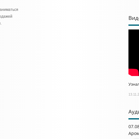
аниматься
родажей
Вид
.
Узнал
13.11.
Ауд
07.0
Аром