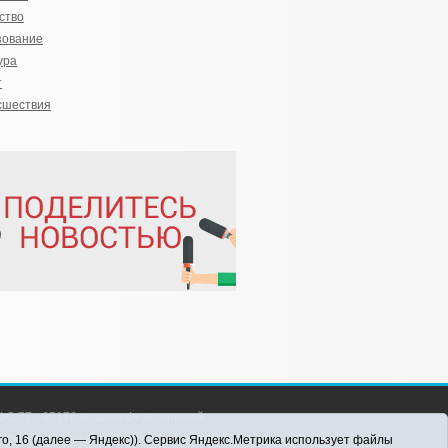
ство
зование
ура
т
сшествия
С 77 - 65176 выдано Федеральной
 информационных технологий и массовых
го, 16 (далее — Яндекс)). Сервис Яндекс.Метрика использует файлы