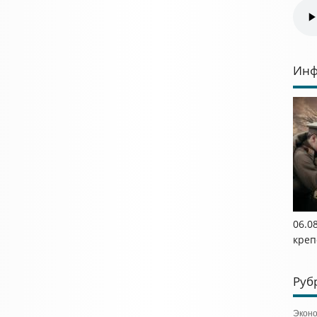
Инф
06.0
креп
Руб
Экон