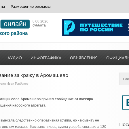
кты
Размещение рекламы
8.08.2026
суббота
АУДИО
ИНФОГРАФИКА
ОБЪЯВЛЕНИЯ
ОФИЦИАЛ
зание за кражу в Аромашево
товил Иван Горбунов
лиции села Аромашево принял сообщение от кассира
щения насосного агрегата.
выехала следственно-оперативная группа, но к моменту её
Пос
 лесном массиве. Как выяснилось, сумма ущерба составила 120