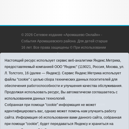
© 2026 Сетевое издание «Аромашево Онлайн» -
События Аромашевского района. Для детей старше
16 лет. Все права защищены © При использовании
материалов ссылка обязательна.
Адрес редакции: 627350, Россия, Тюменская
Настоящий ресурс использует сервис веб-аналитики Яндекс.Метрика,
область, Аромашевский район, с. Аромашево, ул.
предоставляемый компанией ООО "Яндекс" (119021, Россия, Москва, ул.
Кирова, д. 13.
Л. Толстого, 16 (далее — Яндекс)). Сервис Яндекс.Метрика использует
Адрес электронной почты редакции:
файлы "cookie" с целью сбора технических данных посетителей для
strudu72@obl72.ru
обеспечения работоспособности и улучшения качества обслуживания.
Телефон редакции: 8 (34545) 2-30-58
Продолжая использовать ресурс, Вы автоматически соглашаетесь с
Регистрационный номер СМИ ЭЛ № ФС 77 - 65176
использованием данных технологий.
выдано Федеральной службой по надзору в сфере
Собранная при помощи "cookie" информация не может
связи, информационных технологий и массовых
идентифицировать вас, однако может помочь нам улучшить работу
коммуникаций (Роскомнадзор) 28.03.2016 г.
сайта. Информация об использовании вами данного сайта, собранная
Учредитель: АНО «Информационно-издательский
при помощи "cookie", будет передаваться Яндексу и храниться на