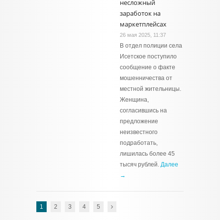
несложный
заработок на
маркетплейсах
26 мая 2025, 11:37
В отдел полиции села
Исетское поступило
сообщение о факте
мошенничества от
местной жительницы.
Женщина,
согласившись на
предложение
неизвестного
подработать,
лишилась более 45
тысяч рублей.
Далее
→
1
2
3
4
5