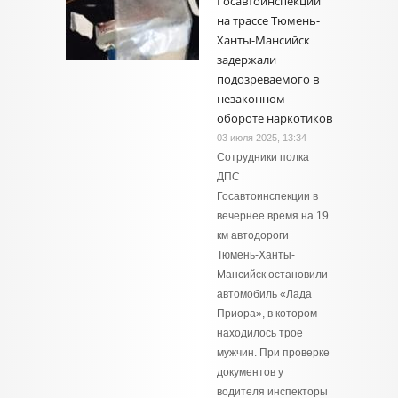
Госавтоинспекции
на трассе Тюмень-
Ханты-Мансийск
задержали
подозреваемого в
незаконном
обороте наркотиков
03 июля 2025, 13:34
Сотрудники полка
ДПС
Госавтоинспекции в
вечернее время на 19
км автодороги
Тюмень-Ханты-
Мансийск остановили
автомобиль «Лада
Приора», в котором
находилось трое
мужчин. При проверке
документов у
водителя инспекторы