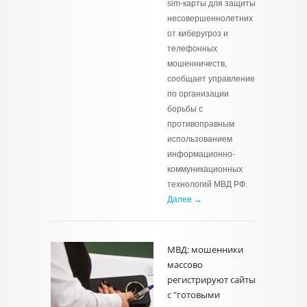
sim-карты для защиты
несовершеннолетних
от киберугроз и
телефонных
мошенничеств,
сообщает управление
по организации
борьбы с
противоправным
использованием
информационно-
коммуникационных
технологий МВД РФ.
Далее →
МВД: мошенники
массово
регистрируют сайты
с "готовыми