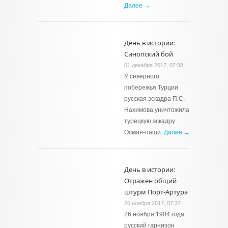
Далее →
День в истории:
Синопский бой
01 декабря 2017, 07:38
У северного
побережья Турции
русская эскадра П.С.
Нахимова уничтожила
турецкую эскадру
Осман-паши.
Далее →
День в истории:
Отражен общий
штурм Порт-Артура
26 ноября 2017, 07:37
26 ноября 1904 года
русский гарнизон