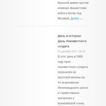
Красной армии против
немецко-фашистских
войск в битве под
Москвой.
Далее →
День в истории:
День Неизвестного
солдата
03 декабря 2017, 09:18
В этот день в 1966
году прах
неизвестного солдата
перенесён из
братской могилы на
41-м километре
Ленинградского шоссе
и торжественно
захоронен у
Кремлёвской стены.