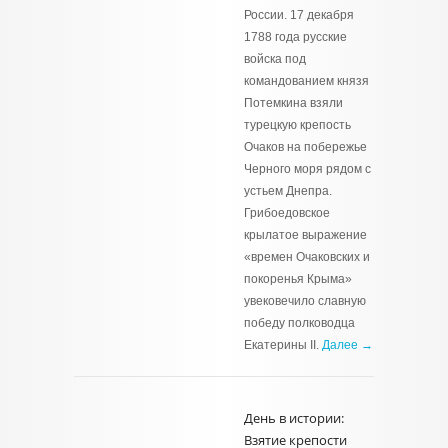
России. 17 декабря
1788 года русские
войска под
командованием князя
Потемкина взяли
турецкую крепость
Очаков на побережье
Черного моря рядом с
устьем Днепра.
Грибоедовское
крылатое выражение
«времен Очаковских и
покоренья Крыма»
увековечило славную
победу полководца
Екатерины II.
Далее →
День в истории:
Взятие крепости