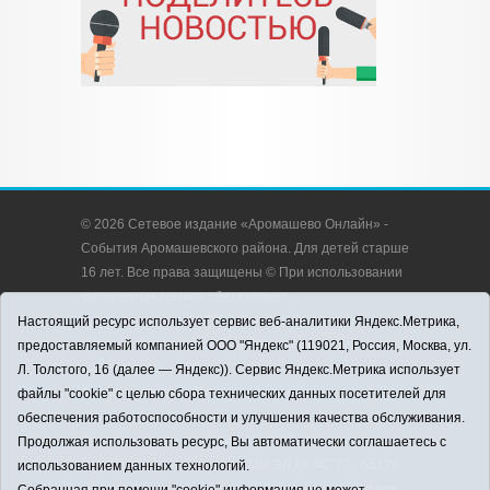
© 2026 Сетевое издание «Аромашево Онлайн» -
События Аромашевского района. Для детей старше
16 лет. Все права защищены © При использовании
материалов ссылка обязательна.
Адрес редакции: 627350, Россия, Тюменская
Настоящий ресурс использует сервис веб-аналитики Яндекс.Метрика,
область, Аромашевский район, с. Аромашево, ул.
предоставляемый компанией ООО "Яндекс" (119021, Россия, Москва, ул.
Кирова, д. 13.
Л. Толстого, 16 (далее — Яндекс)). Сервис Яндекс.Метрика использует
Адрес электронной почты редакции:
файлы "cookie" с целью сбора технических данных посетителей для
strudu72@obl72.ru
обеспечения работоспособности и улучшения качества обслуживания.
Телефон редакции: 8 (34545) 2-30-58
Продолжая использовать ресурс, Вы автоматически соглашаетесь с
Регистрационный номер СМИ ЭЛ № ФС 77 - 65176
использованием данных технологий.
выдано Федеральной службой по надзору в сфере