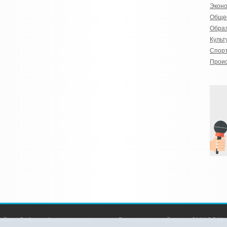
Экон
Обще
Обра
Культ
Спор
Прои
айн» - События Аромашевского
Регистрационный номер СМИ ЭЛ № Ф