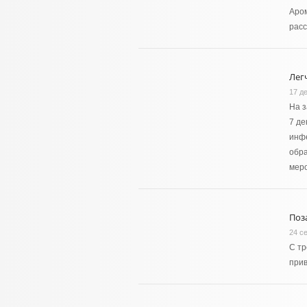
Аро
расс
Лег
17 д
На з
7 де
инфе
обр
мер
Поз
24 с
С тр
прив