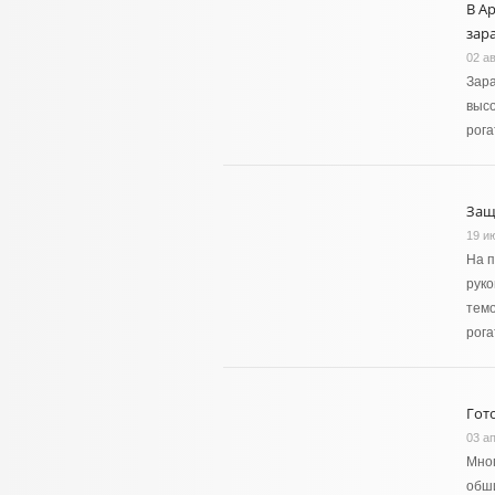
В А
зар
02 ав
Зара
высо
рога
Защ
19 и
На п
руко
темо
рога
Гот
03 а
Мног
обш