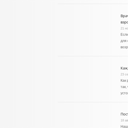
Вра
взр
21 н
Если
для 
возр
Каж
23 с
Как 
так,
уст
Пос
18 ав
Наш