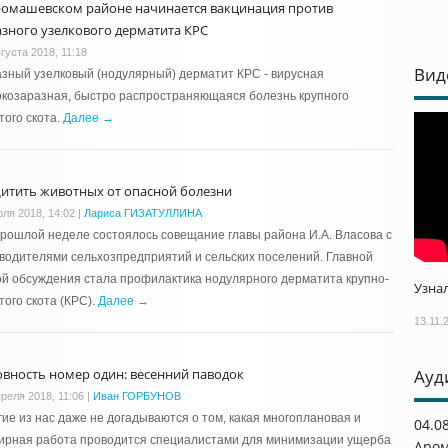
ромашевском районе начинается вакцинация против
азного узелкового дерматита КРС
густа 2018, 11:18
Вид
зный узелковый (нодулярный) дерматит КРС - вирусная
козаразная, быстро распространяющаяся болезнь крупного
того скота.
Далее →
итить животных от опасной болезни
юля 2018, 14:02
|
Лариса ГИЗАТУЛЛИНА
рошлой неделе состоялось совещание главы района И.А. Власова с
водителями сельхозпредприятий и сельских поселений. Главной
й обсуждения стала профилактика нодулярного дерматита крупно-
Узнал
того скота (КРС).
Далее →
13.11.
овность номер один: весенний паводок
Ауд
преля 2018, 11:06
|
Иван ГОРБУНОВ
ие из нас даже не догадываются о том, какая многоплановая и
04.0
ирная работа проводится специалистами для минимизации ущерба
Аром