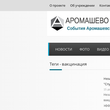
О проекте
Об учреждении
Конта
НОВОСТИ
ФОТО
ВИДЕО
Теги - вакцинация
Нез
"Сп
15 д
Неза
вакц
эфф