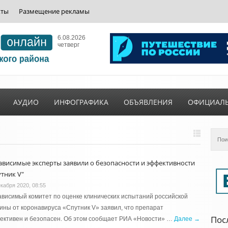
кты
Размещение рекламы
6.08.2026
четверг
АУДИО
ИНФОГРАФИКА
ОБЪЯВЛЕНИЯ
ОФИЦИАЛ
ависимые эксперты заявили о безопасности и эффективности
утник V"
екабря 2020, 08:55
висимый комитет по оценке клинических испытаний российской
ины от коронавируса «Спутник V» заявил, что препарат
Пос
ективен и безопасен. Об этом сообщает РИА «Новости» …
Далее →