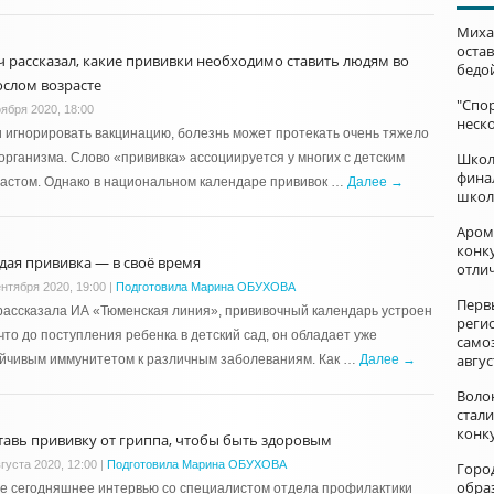
Миха
остав
ч рассказал, какие прививки необходимо ставить людям во
бедо
ослом возрасте
"Спор
оября 2020, 18:00
неск
 игнорировать вакцинацию, болезнь может протекать очень тяжело
Школ
организма. Слово «прививка» ассоциируется у многих с детским
фина
астом. Однако в национальном календаре прививок …
Далее →
школ
Аром
конку
дая прививка — в своё время
отли
ентября 2020, 19:00
|
Подготовила Марина ОБУХОВА
Перв
рассказала ИА «Тюменская линия», прививочный календарь устроен
реги
 что до поступления ребенка в детский сад, он обладает уже
само
авгус
ойчивым иммунитетом к различным заболеваниям. Как …
Далее →
Воло
стал
конк
тавь прививку от гриппа, чтобы быть здоровым
густа 2020, 12:00
|
Подготовила Марина ОБУХОВА
Горо
обра
е сегодняшнее интервью со специалистом отдела профилактики