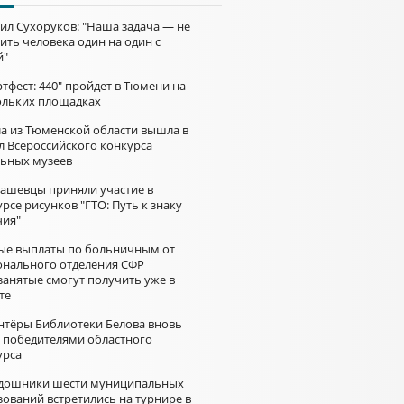
ил Сухоруков: "Наша задача — не
ить человека один на один с
й"
тфест: 440" пройдет в Тюмени на
ольких площадках
а из Тюменской области вышла в
л Всероссийского конкурса
ьных музеев
ашевцы приняли участие в
рсе рисунков "ГТО: Путь к знаку
чия"
ые выплаты по больничным от
онального отделения СФР
занятые смогут получить уже в
те
нтёры Библиотеки Белова вновь
и победителями областного
урса
дошники шести муниципальных
зований встретились на турнире в