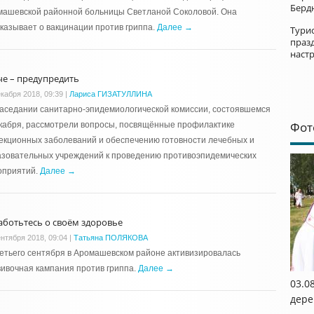
Берд
машевской районной больницы Светланой Соколовой. Она
казывает о вакцинации против гриппа.
Далее →
Турис
праз
наст
че – предупредить
екабря 2018, 09:39
|
Лариса ГИЗАТУЛЛИНА
аседании санитарно-эпидемиологической комиссии, состоявшемся
Фот
кабря, рассмотрели вопросы, посвящённые профилактике
кционных заболеваний и обеспечению готовности лечебных и
азовательных учреждений к проведению противоэпидемических
оприятий.
Далее →
аботьтесь о своём здоровье
ентября 2018, 09:04
|
Татьяна ПОЛЯКОВА
етьего сентября в Аромашевском районе активизировалась
ивочная кампания против гриппа.
Далее →
03.0
дере