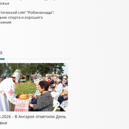
южье
тический слёт "Робинзонада":
дник спорта и хорошего
роения
о
8.2026 - В Ангарке отметили День
вни