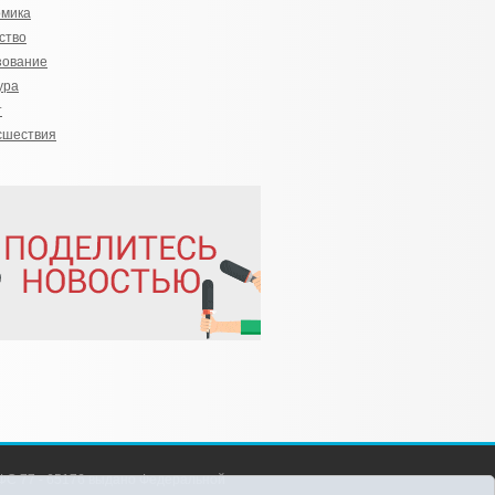
омика
ство
зование
ура
т
сшествия
С 77 - 65176 выдано Федеральной