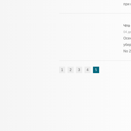
при
Что
04 д
Осен
убер
No 2
1
2
3
4
5