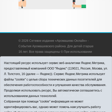
© 2026 Сетевое издание «Аромашево Онлайн» -
События Аромашевского района. Для детей старше
16 лет. Все права защищены © При использовании
материалов ссылка обязательна.
Адрес редакции: 627350, Россия, Тюменская
Настоящий ресурс использует сервис веб-аналитики Яндекс.Метрика,
область, Аромашевский район, с. Аромашево, ул.
предоставляемый компанией ООО "Яндекс" (119021, Россия, Москва, ул.
Кирова, д. 13.
Л. Толстого, 16 (далее — Яндекс)). Сервис Яндекс.Метрика использует
Адрес электронной почты редакции:
файлы "cookie" с целью сбора технических данных посетителей для
strudu72@obl72.ru
обеспечения работоспособности и улучшения качества обслуживания.
Телефон редакции: 8 (34545) 2-30-58
Продолжая использовать ресурс, Вы автоматически соглашаетесь с
Регистрационный номер СМИ ЭЛ № ФС 77 - 65176
использованием данных технологий.
выдано Федеральной службой по надзору в сфере
Собранная при помощи "cookie" информация не может
связи, информационных технологий и массовых
идентифицировать вас, однако может помочь нам улучшить работу