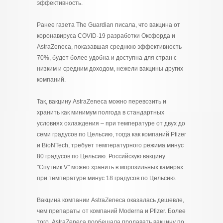
эффективность.
Ранее газета The Guardian писала, что вакцина от
коронавируса COVID-19 разработки Оксфорда и
AstraZeneca, показавшая среднюю эффективность
70%, будет более удобна и доступна для стран с
низким и средним доходом, нежели вакцины других
компаний.
Так, вакцину AstraZeneca можно перевозить и
хранить как минимум полгода в стандартных
условиях охлаждения – при температуре от двух до
семи градусов по Цельсию, тогда как компаний Pfizer
и BioNTech, требует температурного режима минус
80 градусов по Цельсию. Российскую вакцину
"Спутник V" можно хранить в морозильных камерах
при температуре минус 18 градусов по Цельсию.
Вакцина компании AstraZeneca оказалась дешевле,
чем препараты от компаний Moderna и Pfizer. Более
того, AstraZeneca пообещала продавать вакцину по