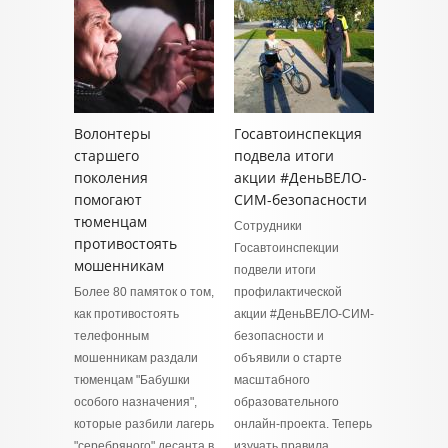
Волонтеры
Госавтоинспекция
старшего
подвела итоги
поколения
акции #ДеньВЕЛО-
помогают
СИМ-безопасности
тюменцам
Сотрудники
противостоять
Госавтоинспекции
мошенникам
подвели итоги
Более 80 памяток о том,
профилактической
как противостоять
акции #ДеньВЕЛО-СИМ-
телефонным
безопасности и
мошенникам раздали
объявили о старте
тюменцам "Бабушки
масштабного
особого назначения",
образовательного
которые разбили лагерь
онлайн-проекта. Теперь
"серебряного" десанта в
изучать правила