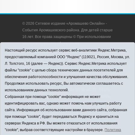
© 2026 Сетевое издание «Аромашево Онлайн» -
События Аромашевского района. Для детей старше
16 лет. Все права защищены © При использовании
материалов ссылка обязательна.
Адрес редакции: 627350, Россия, Тюменская
Настоящий ресурс использует сервис веб-аналитики Яндекс.Метрика,
область, Аромашевский район, с. Аромашево, ул.
предоставляемый компанией ООО "Яндекс" (119021, Россия, Москва, ул.
Кирова, д. 13.
Л. Толстого, 16 (далее — Яндекс)). Сервис Яндекс.Метрика использует
Адрес электронной почты редакции:
файлы "cookie" с целью сбора технических данных посетителей для
strudu72@obl72.ru
обеспечения работоспособности и улучшения качества обслуживания.
Телефон редакции: 8 (34545) 2-30-58
Продолжая использовать ресурс, Вы автоматически соглашаетесь с
Регистрационный номер СМИ ЭЛ № ФС 77 - 65176
использованием данных технологий.
выдано Федеральной службой по надзору в сфере
Собранная при помощи "cookie" информация не может
связи, информационных технологий и массовых
идентифицировать вас, однако может помочь нам улучшить работу
коммуникаций (Роскомнадзор) 28.03.2016 г.
сайта. Информация об использовании вами данного сайта, собранная
Учредитель: АНО «Информационно-издательский
при помощи "cookie", будет передаваться Яндексу и храниться на
центр «Слава труду».
серверах Яндекса в РФ. Вы можете отказаться от использования
Главный редактор: А.Н. Барабанщиков
"cookie", выбрав соответствующие настройки в браузере.
Политика