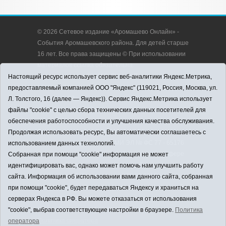
© 2026 Сетевое издание «Аромашево Онлайн» -
События Аромашевского района. Для детей старше
16 лет. Все права защищены © При использовании
материалов ссылка обязательна.
Адрес редакции: 627350, Россия, Тюменская
Настоящий ресурс использует сервис веб-аналитики Яндекс.Метрика,
область, Аромашевский район, с. Аромашево, ул.
предоставляемый компанией ООО "Яндекс" (119021, Россия, Москва, ул.
Кирова, д. 13.
Л. Толстого, 16 (далее — Яндекс)). Сервис Яндекс.Метрика использует
Адрес электронной почты редакции:
файлы "cookie" с целью сбора технических данных посетителей для
strudu72@obl72.ru
обеспечения работоспособности и улучшения качества обслуживания.
Телефон редакции: 8 (34545) 2-30-58
Продолжая использовать ресурс, Вы автоматически соглашаетесь с
Регистрационный номер СМИ ЭЛ № ФС 77 - 65176
использованием данных технологий.
выдано Федеральной службой по надзору в сфере
Собранная при помощи "cookie" информация не может
связи, информационных технологий и массовых
идентифицировать вас, однако может помочь нам улучшить работу
коммуникаций (Роскомнадзор) 28.03.2016 г.
сайта. Информация об использовании вами данного сайта, собранная
Учредитель: АНО «Информационно-издательский
при помощи "cookie", будет передаваться Яндексу и храниться на
центр «Слава труду».
серверах Яндекса в РФ. Вы можете отказаться от использования
Главный редактор: А.Н. Барабанщиков
"cookie", выбрав соответствующие настройки в браузере.
Политика
Политика оператора
оператора