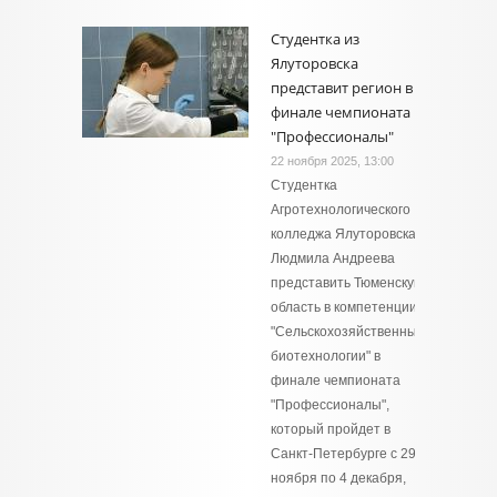
Студентка из
Ялуторовска
представит регион в
финале чемпионата
"Профессионалы"
22 ноября 2025, 13:00
Студентка
Агротехнологического
колледжа Ялуторовска
Людмила Андреева
представить Тюменскую
область в компетенции
"Сельскохозяйственные
биотехнологии" в
финале чемпионата
"Профессионалы",
который пройдет в
Санкт-Петербурге с 29
ноября по 4 декабря,