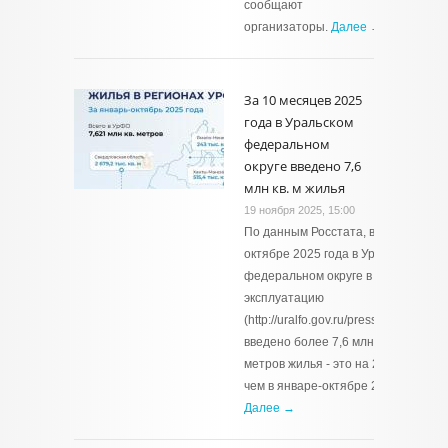
сообщают
организаторы.
Далее →
За 10 месяцев 2025
года в Уральском
федеральном
округе введено 7,6
млн кв. м жилья
19 ноября 2025, 15:00
По данным Росстата, в январе-
октябре 2025 года в Уральском
федеральном округе в
эксплуатацию
(http://uralfo.gov.ru/press/events/8483
введено более 7,6 млн квадратных
метров жилья - это на 2% больше,
чем в январе-октябре 2024 года.
Далее →