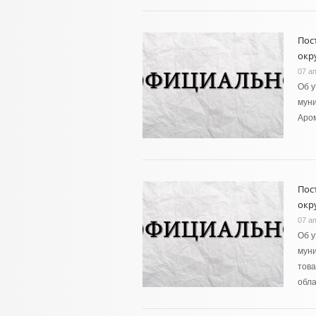
Пос
окру
07 а
Об 
муни
Аро
Пос
окру
07 а
Об 
муни
това
обл