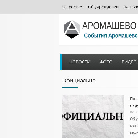
О проекте
Об учреждении
Конта
НОВОСТИ
ФОТО
ВИДЕО
Официально
Пос
окру
07 а
Об у
связ
инди