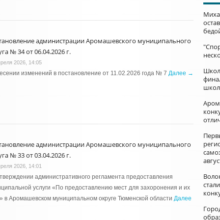
Миха
остав
бедо
тановление администрации Аромашевского муниципального
"Спор
га № 34 от 06.04.2026 г.
неск
преля 2026, 14:05
Школ
есении изменений в постановление от 11.02.2026 года № 7
Далее →
фина
школ
Аром
конку
отли
Перв
реги
тановление администрации Аромашевского муниципального
само
га № 33 от 03.04.2026 г.
авгус
преля 2026, 14:01
Воло
утверждении административного регламента предоставления
стал
ципальной услуги «По предоставлению мест для захоронения и их
конк
» в Аромашевском муниципальном округе Тюменской области
Далее
Горо
обра