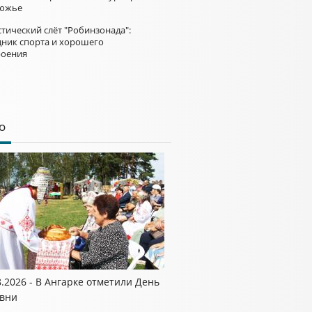
южье
тический слёт "Робинзонада":
дник спорта и хорошего
роения
о
8.2026 - В Ангарке отметили День
вни