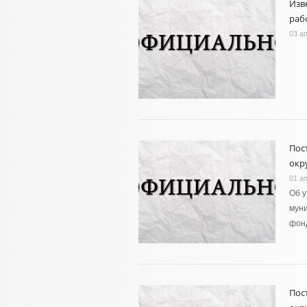
Изв
раб
03 а
Пос
окру
01 а
Об 
муни
фон
Пос