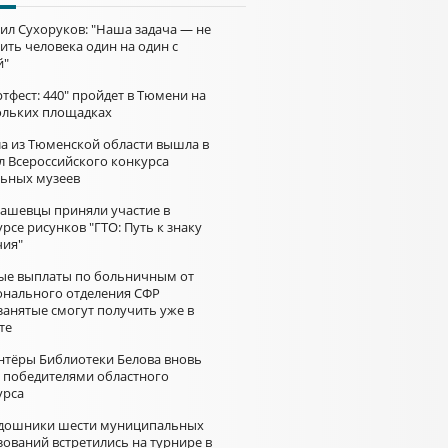
ил Сухоруков: "Наша задача — не
ить человека один на один с
й"
тфест: 440" пройдет в Тюмени на
ольких площадках
а из Тюменской области вышла в
л Всероссийского конкурса
ьных музеев
ашевцы приняли участие в
рсе рисунков "ГТО: Путь к знаку
чия"
ые выплаты по больничным от
онального отделения СФР
занятые смогут получить уже в
те
нтёры Библиотеки Белова вновь
и победителями областного
урса
дошники шести муниципальных
зований встретились на турнире в