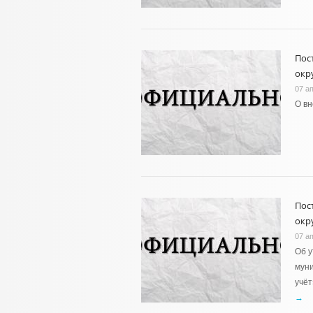
Пос
окру
07 а
О вн
Пос
окру
07 а
Об 
муни
учёт
→