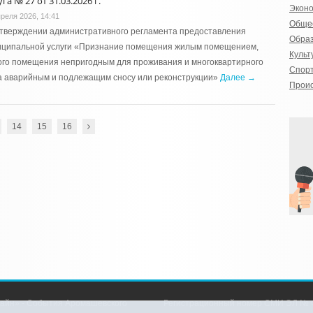
га № 27 от 31.03.2026 г.
Экон
преля 2026, 14:41
Обще
утверждении административного регламента предоставления
Обра
иципальной услуги «Признание помещения жилым помещением,
Культ
го помещения непригодным для проживания и многоквартирного
Спор
а аварийным и подлежащим сносу или реконструкции»
Далее →
Прои
14
15
16
айн» - События Аромашевского
Регистрационный номер СМИ ЭЛ № Ф