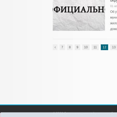
окру
01 а
Об 
мун
жило
дом
7
8
9
10
11
12
13
© 2026 Сетевое издание «Аромашево Онл