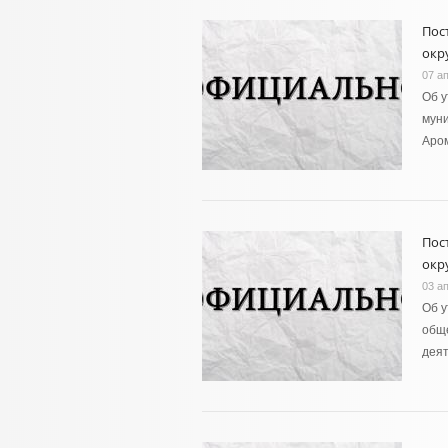
Пос
окру
07 а
Об 
муни
Аро
Пос
окру
03 а
Об у
общ
деят