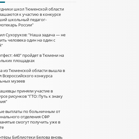
удники школ Тюменской области
лашаются к участию в конкурсе
ший школьный педагог-
иотекарь России"
ил Сухоруков: "Наша задача — не
ить человека один на один с
й"
тфест: 440" пройдет в Тюмени на
ольких площадках
а из Тюменской области вышла в
л Всероссийского конкурса
ьных музеев
ашевцы приняли участие в
рсе рисунков "ГТО: Путь к знаку
чия"
ые выплаты по больничным от
онального отделения СФР
занятые смогут получить уже в
те
нтёры Библиотеки Белова вновь