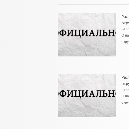
Рас
окру
24 а
О н
окру
Рас
окру
24 а
О н
окру