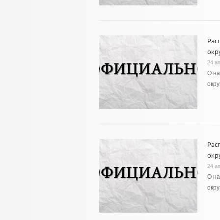
Рас
окру
24 а
О н
окру
Рас
окру
24 а
О н
окру