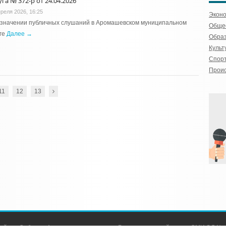
га № 372-р от 24.04.2026
преля 2026, 16:25
Экон
азначении публичных слушаний в Аромашевском муниципальном
Обще
ге
Далее →
Обра
Культ
Спор
Прои
11
12
13