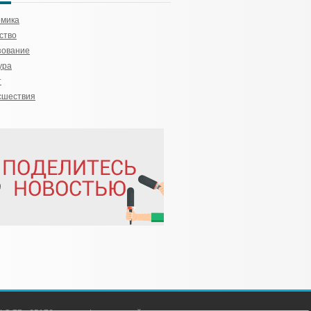
омика
ство
зование
ура
т
сшествия