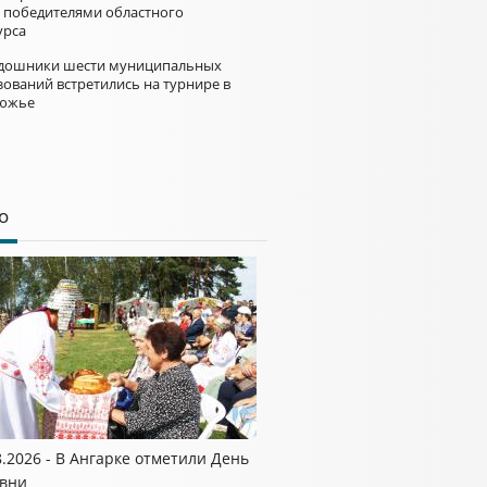
и победителями областного
урса
дошники шести муниципальных
зований встретились на турнире в
южье
о
8.2026 - В Ангарке отметили День
вни