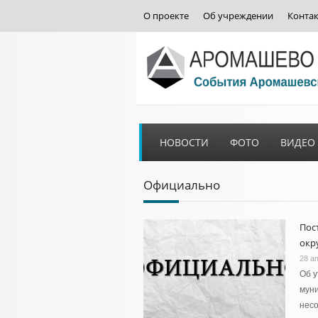
О проекте
Об учреждении
Конта
НОВОСТИ
ФОТО
ВИДЕО
Официально
Пос
окру
28 а
Об 
муни
нес