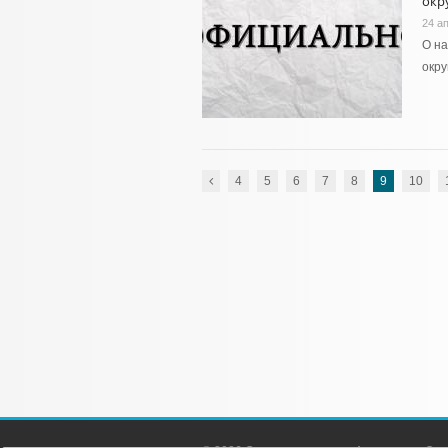
окру
24 а
О н
окру
4
5
6
7
8
9
10