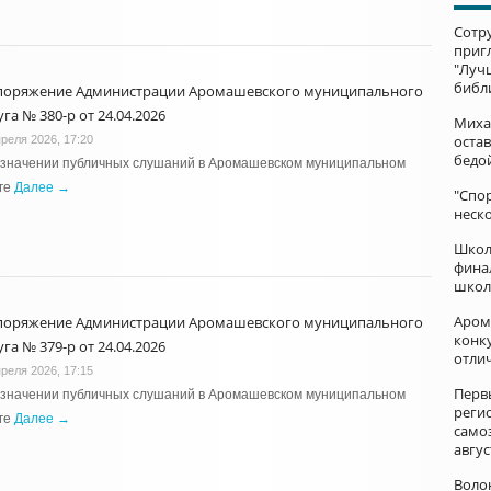
Сотр
приг
"Луч
библ
поряжение Администрации Аромашевского муниципального
га № 380-р от 24.04.2026
Миха
остав
преля 2026, 17:20
бедо
азначении публичных слушаний в Аромашевском муниципальном
ге
Далее →
"Спор
неск
Школ
фина
школ
Аром
поряжение Администрации Аромашевского муниципального
конку
га № 379-р от 24.04.2026
отли
преля 2026, 17:15
Перв
азначении публичных слушаний в Аромашевском муниципальном
реги
ге
Далее →
само
авгус
Воло