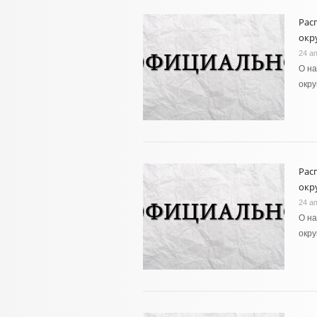
Рас
окру
24 а
О н
окру
Рас
окру
24 а
О н
окру