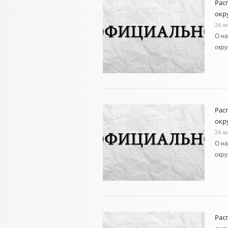
Рас
окру
24 а
О н
окру
Рас
окру
24 а
О н
окру
Рас