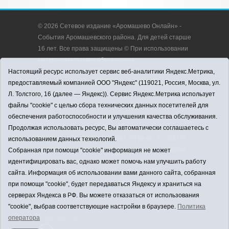
© 2026 Сетевое издание «Аромашево Онлайн» -
События Аромашевского района. Для детей старше
16 лет. Все права защищены © При использовании
материалов ссылка обязательна.
Адрес редакции: 627350, Россия, Тюменская
Настоящий ресурс использует сервис веб-аналитики Яндекс.Метрика,
область, Аромашевский район, с. Аромашево, ул.
предоставляемый компанией ООО "Яндекс" (119021, Россия, Москва, ул.
Кирова, д. 13.
Л. Толстого, 16 (далее — Яндекс)). Сервис Яндекс.Метрика использует
Адрес электронной почты редакции:
файлы "cookie" с целью сбора технических данных посетителей для
strudu72@obl72.ru
обеспечения работоспособности и улучшения качества обслуживания.
Телефон редакции: 8 (34545) 2-30-58
Продолжая использовать ресурс, Вы автоматически соглашаетесь с
Регистрационный номер СМИ ЭЛ № ФС 77 - 65176
использованием данных технологий.
выдано Федеральной службой по надзору в сфере
Собранная при помощи "cookie" информация не может
связи, информационных технологий и массовых
идентифицировать вас, однако может помочь нам улучшить работу
коммуникаций (Роскомнадзор) 28.03.2016 г.
сайта. Информация об использовании вами данного сайта, собранная
Учредитель: АНО «Информационно-издательский
при помощи "cookie", будет передаваться Яндексу и храниться на
центр «Слава труду».
серверах Яндекса в РФ. Вы можете отказаться от использования
Главный редактор: А.Н. Барабанщиков
"cookie", выбрав соответствующие настройки в браузере.
Политика
Политика оператора
оператора