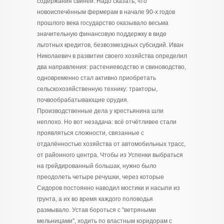
содержания свиней. Надо сказать, что
новоиспечённым фермерам в начале 90-х годов
прошлого века государство оказывало весьма
значительную финансовую поддержку в виде
льготных кредитов, безвозмездных субсидий. Иван
Николаевич в развитии своего хозяйства определил
два направления: растениеводство и свиноводство,
одновременно стал активно приобретать
сельскохозяйственную технику: тракторы,
почвообрабатывающие орудия.
Производственные дела у крестьянина шли
неплохо. Но вот незадача: всё отчётливее стали
проявляться сложности, связанные с
отдалённостью хозяйства от автомобильных трасс,
от районного центра. Чтобы из Успенки выбраться
на грейдированный большак, нужно было
преодолеть четыре речушки, через которые
Сидоров постоянно наводил мостики и насыпи из
грунта, а их во время каждого половодья
размывало. Устав бороться с "ветряными
мельницами", ходить по властным коридорам с