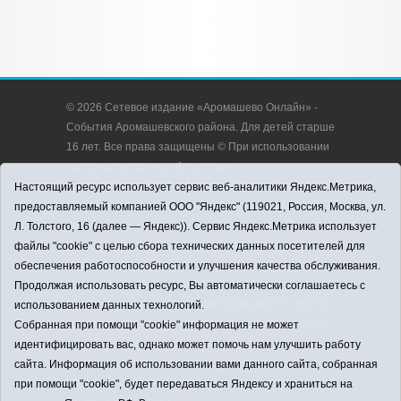
© 2026 Сетевое издание «Аромашево Онлайн» -
События Аромашевского района. Для детей старше
16 лет. Все права защищены © При использовании
материалов ссылка обязательна.
Адрес редакции: 627350, Россия, Тюменская
Настоящий ресурс использует сервис веб-аналитики Яндекс.Метрика,
область, Аромашевский район, с. Аромашево, ул.
предоставляемый компанией ООО "Яндекс" (119021, Россия, Москва, ул.
Кирова, д. 13.
Л. Толстого, 16 (далее — Яндекс)). Сервис Яндекс.Метрика использует
Адрес электронной почты редакции:
файлы "cookie" с целью сбора технических данных посетителей для
strudu72@obl72.ru
обеспечения работоспособности и улучшения качества обслуживания.
Телефон редакции: 8 (34545) 2-30-58
Продолжая использовать ресурс, Вы автоматически соглашаетесь с
Регистрационный номер СМИ ЭЛ № ФС 77 - 65176
использованием данных технологий.
выдано Федеральной службой по надзору в сфере
Собранная при помощи "cookie" информация не может
связи, информационных технологий и массовых
идентифицировать вас, однако может помочь нам улучшить работу
коммуникаций (Роскомнадзор) 28.03.2016 г.
сайта. Информация об использовании вами данного сайта, собранная
Учредитель: АНО «Информационно-издательский
при помощи "cookie", будет передаваться Яндексу и храниться на