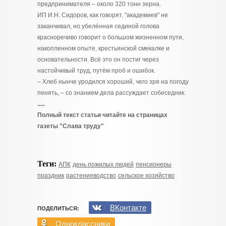
предпринимателя – около 320 тонн зерна.
ИП И.Н. Сидоров, как говорят, "академиев" не
заканчивал, но убелённая сединой голова
красноречиво говорит о большом жизненном пути,
накопленном опыте, крестьянской смекалке и
основательности. Всё это он постиг через
настойчивый труд, путём проб и ошибок.
– Хлеб нынче уродился хороший, чего зря на погоду
пенять,
– со знанием дела рассуждает собеседник.
.....
Полный текст статьи читайте на страницах
газеты "Слава труду"
Теги:
АПК
день пожилых людей
пенсионеры
праздник
растениеводство
сельское хозяйство
ВКонтакте
ПОДЕЛИТЬСЯ:
Одноклассники