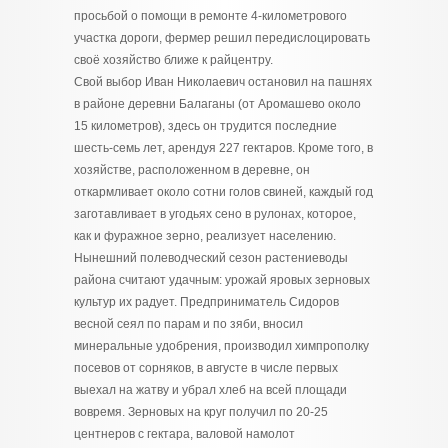
просьбой о помощи в ремонте 4-километрового
участка дороги, фермер решил передислоцировать
своё хозяйство ближе к райцентру.
Свой выбор Иван Николаевич остановил на пашнях
в районе деревни Балаганы (от Аромашево около
15 километров), здесь он трудится последние
шесть-семь лет, арендуя 227 гектаров. Кроме того, в
хозяйстве, расположенном в деревне, он
откармливает около сотни голов свиней, каждый год
заготавливает в угодьях сено в рулонах, которое,
как и фуражное зерно, реализует населению.
Нынешний полеводческий сезон растениеводы
района считают удачным: урожай яровых зерновых
культур их радует. Предприниматель Сидоров
весной сеял по парам и по зяби, вносил
минеральные удобрения, производил химпрополку
посевов от сорняков, в августе в числе первых
выехал на жатву и убрал хлеб на всей площади
вовремя. Зерновых на круг получил по 20-25
центнеров с гектара, валовой намолот