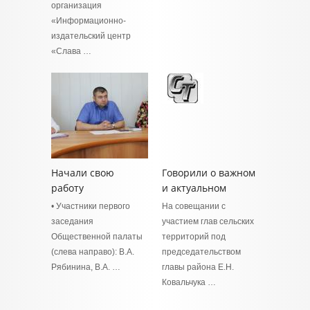
организация
«Информационно-
издательский центр
«Слава …
Начали свою
Говорили о важном
работу
и актуальном
• Участники первого
На совещании с
заседания
участием глав сельских
Общественной палаты
территорий под
(слева направо): В.А.
председательством
Рябинина, В.А. …
главы района Е.Н.
Ковальчука …