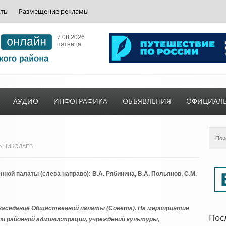
кты
Размещение рекламы
7.08.2026
пятница
АУДИО
ИНФОГРАФИКА
ОБЪЯВЛЕНИЯ
ОФИЦИАЛ
ндр НИКОЛАЕВ
ной палаты (слева направо): В.А. Рябинина, В.А. Польянов, С.М.
 заседание Общественной палаты (Совета). На мероприятие
Пос
и районной администрации, учреждений культуры,