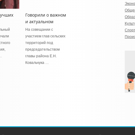
Экон
Обще
лучших
Говорили о важном
Обра
и актуальном
Культ
льный
На совещании с
Спор
ечали
участием глав сельских
Прои
стного
территорий под
ия,
председательством
…
главы района Е.Н.
Ковальчука …