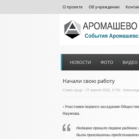
О проекте
Об учреждении
Конта
НОВОСТИ
ФОТО
ВИДЕО
Начали свою работу
Слава труду
- 27 апреля 2016, 17:55 - Алекса
• Участники первого заседания Обществен
Наумова.
Недавно прошло первое рабочее
были приглашены представител