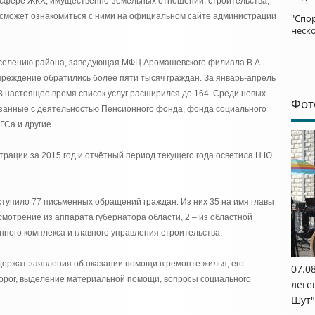
 сфере ЖКХ, имущественно-земельных отношений, строительства,
й сможет ознакомиться с ними на официальном сайте администрации
"Спор
неск
аселению района, заведующая МФЦ Аромашевского филиала В.А.
учреждение обратились более пяти тысяч граждан. За январь-апрель
 В настоящее время список услуг расширился до 164. Среди новых
Фот
язанные с деятельностью Пенсионного фонда, фонда социального
ГСа и другие.
рации за 2015 год и отчётный период текущего года осветила Н.Ю.
ступило 77 письменных обращений граждан. Из них 35 на имя главы
мотрение из аппарата губернатора области, 2 – из областной
ного комплекса и главного управления строительства.
ржат заявления об оказании помощи в ремонте жилья, его
07.0
дорог, выделение материальной помощи, вопросы социального
леге
Шут"