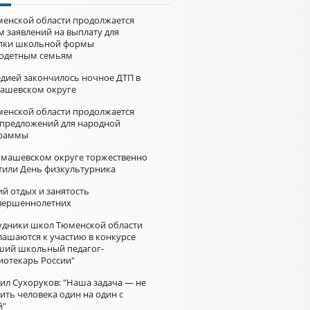
менской области продолжается
м заявлений на выплату для
пки школьной формы
одетным семьям
едией закончилось ночное ДТП в
ашевском округе
менской области продолжается
 предложений для народной
раммы
омашевском округе торжественно
тили День физкультурника
й отдых и занятость
вершеннолетних
удники школ Тюменской области
лашаются к участию в конкурсе
ший школьный педагог-
иотекарь России"
ил Сухоруков: "Наша задача — не
ить человека один на один с
й"