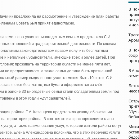
В Тю
приё
Наумчик предложила на рассмотрение и утверждение план работы
поку
 членами Совета был принят единогласно.
мног
Траг
и земельных участков многодетным семьям представила С.И.
Аром
нных отношений и градостроительной деятельности. По словам
В Тю
гиональным законодательством правом получить бесплатный
сбор
е и неполные), усыновители, имеющие трёх и более детей. При
прог
ловия: проживать на территории области не менее пяти лет,
В Ар
ии не предоставлялся, а также семья должна быть признанной
отме
льный размер выделенного участка может быть 10 соток. С.И.
оставляются бесплатно, все бумаги оформляются за счёт
Летни
несо
ы в районе 33 многодетные семьи стали обладателями земли под
товлены в этом году и ждут заявителей.
Сотр
приг
"Луч
рации района Е.А. Казанцева представила доклад об оказании
библ
 на территории района. В соответствии с распоряжением главы
 услуг, а также наименования услуг, которыми жители района могут
Миха
остав
ентре. Елена Александровна пояснила, что в этих перечнях услуги
бедо