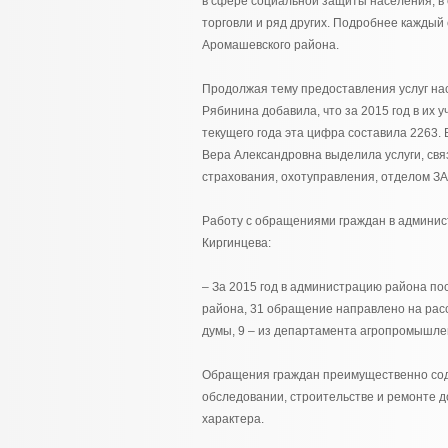
в сфере социальной защиты населения, в
торговли и ряд других. Подробнее кажды
Аромашевского района.
Продолжая тему предоставления услуг н
Рябинина добавила, что за 2015 год в их 
текущего года эта цифра составила 2263.
Вера Александровна выделила услуги, св
страхования, охотуправления, отделом ЗА
Работу с обращениями граждан в админист
Киргинцева:
– За 2015 год в администрацию района по
района, 31 обращение направлено на расс
думы, 9 – из департамента агропромышлен
Обращения граждан преимущественно соде
обследовании, строительстве и ремонте 
характера.