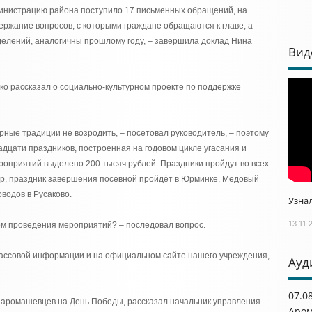
дминистрацию района поступило 17 письменных обращений, на
ржание вопросов, с которыми граждане обращаются к главе, а
делений, аналогичны прошлому году, – завершила доклад Нина
Вид
нко рассказал о социально-культурном проекте по поддержке
рные традиции не возродить, – посетовал руководитель, – поэтому
дцати праздников, построенная на годовом цикле угасания и
оприятий выделено 200 тысяч рублей. Праздники пройдут во всех
ер, праздник завершения посевной пройдёт в Юрминке, Медовый
водов в Русаково.
Узнал
13.11.
ком проведения мероприятий? – последовал вопрос.
 массовой информации и на официальном сайте нашего учреждения,
Ауд
07.0
т аромашевцев на День Победы, рассказал начальник управления
Аром