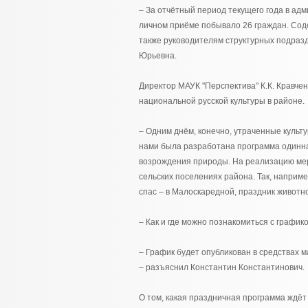
– За отчётный период текущего года в а
личном приёме побывало 26 граждан. Соде
также руководителям структурных подраз
Юрьевна.
Директор МАУК "Перспектива" К.К. Кравче
национальной русской культуры в районе.
– Одним днём, конечно, утраченные культу
нами была разработана программа одинна
возрождения природы. На реализацию мер
сельских поселениях района. Так, наприм
спас – в Малоскаредной, праздник животно
– Как и где можно познакомиться с графи
– График будет опубликован в средствах
– разъяснил Константин Константинович.
О том, какая праздничная программа ждё