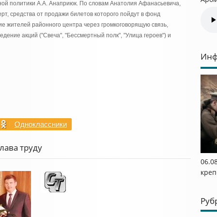
ной политики А.А. Анаприюк. По словам Анатолия Афанасьевича,
рт, средства от продажи билетов которого пойдут в фонд
ие жителей районного центра через громкоговорящую связь,
дение акций ("Свеча", "Бессмертный полк", "Улица героев") и
Инф
Одноклассники
лава труду
06.0
креп
Руб