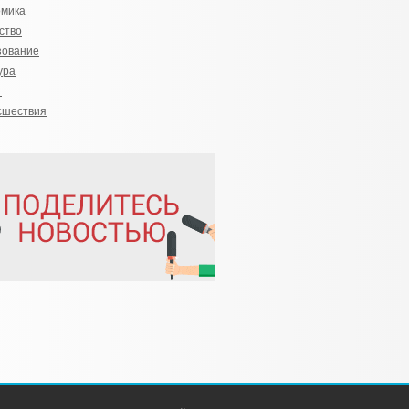
омика
ство
зование
ура
т
сшествия