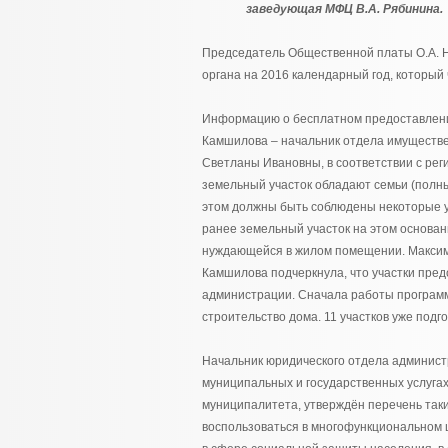
заведующая МФЦ В.А. Рябинина.
Председатель Общественной платы О.А. 
органа на 2016 календарный год, который
Информацию о бесплатном предоставлени
Камшилова – начальник отдела имуществе
Светланы Ивановны, в соответствии с ре
земельный участок обладают семьи (полны
этом должны быть соблюдены некоторые ус
ранее земельный участок на этом основан
нуждающейся в жилом помещении. Максима
Камшилова подчеркнула, что участки пред
администрации. Сначала работы программ
строительство дома. 11 участков уже подго
Начальник юридического отдела админист
муниципальных и государственных услугах
муниципалитета, утверждён перечень таких
воспользоваться в многофункциональном ц