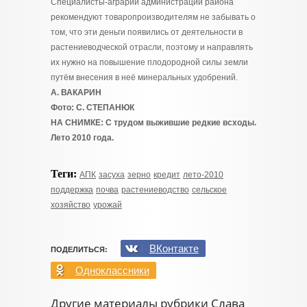
Специалисты-аграрии администрации района
рекомендуют товаропроизводителям не забывать о
том, что эти деньги появились от деятельности в
растениеводческой отрасли, поэтому и направлять
их нужно на повышение плодородной силы земли
путём внесения в неё минеральных удобрений.
А. ВАКАРИН
Фото: С. СТЕПАНЮК
НА СНИМКЕ: С трудом выжившие редкие всходы.
Лето 2010 года.
Теги:
АПК
засуха
зерно
кредит
лето-2010
поддержка
почва
растениеводство
сельское
хозяйство
урожай
ВКонтакте
ПОДЕЛИТЬСЯ:
Одноклассники
Другие материалы рубрики Слава