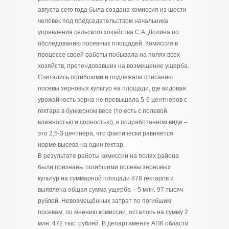
августа сего года была создана комиссия из шести
человек под председательством начальника
управления сельского хозяйства С.А. Долина по
обследованию посевных площадей. Комиссия в
процессе своей работы побывала на полях всех
хозяйств, претендовавших на возмещение ущерба.
Считались погибшими и подлежали списанию
посевы зерновых культур на площади, где видовая
урожайность зерна не превышала 5-6 центнеров с
гектара в бункерном весе (то есть с полевой
влажностью и сорностью), в подработанном виде –
это 2,5-3 центнера, что фактически равняется
норме высева на один гектар.
В результате работы комиссии на полях района
были признаны погибшими посевы зерновых
культур на суммарной площади 878 гектаров и
выявлена общая сумма ущерба – 5 млн. 97 тысяч
рублей. Невозмещённых затрат по погибшим
посевам, по мнению комиссии, осталось на сумму 2
млн. 472 тыс. рублей. В департаменте АПК области