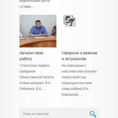
издательский центр
«Слава …
Начали свою
Говорили о важном
работу
и актуальном
• Участники первого
На совещании с
заседания
участием глав сельских
Общественной палаты
территорий под
(слева направо): В.А.
председательством
Рябинина, В.А. …
главы района Е.Н.
Ковальчука …