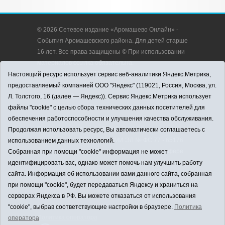
© 2026 Сетевое издание «Аромашево Онлайн» -
События Аромашевского района. Для детей старше
16 лет. Все права защищены © При использовании
материалов ссылка обязательна.
Адрес редакции: 627350, Россия, Тюменская
Настоящий ресурс использует сервис веб-аналитики Яндекс.Метрика,
область, Аромашевский район, с. Аромашево, ул.
предоставляемый компанией ООО "Яндекс" (119021, Россия, Москва, ул.
Кирова, д. 13.
Л. Толстого, 16 (далее — Яндекс)). Сервис Яндекс.Метрика использует
Адрес электронной почты редакции:
файлы "cookie" с целью сбора технических данных посетителей для
strudu72@obl72.ru
обеспечения работоспособности и улучшения качества обслуживания.
Телефон редакции: 8 (34545) 2-30-58
Продолжая использовать ресурс, Вы автоматически соглашаетесь с
Регистрационный номер СМИ ЭЛ № ФС 77 - 65176
использованием данных технологий.
выдано Федеральной службой по надзору в сфере
Собранная при помощи "cookie" информация не может
связи, информационных технологий и массовых
идентифицировать вас, однако может помочь нам улучшить работу
коммуникаций (Роскомнадзор) 28.03.2016 г.
сайта. Информация об использовании вами данного сайта, собранная
Учредитель: АНО «Информационно-издательский
при помощи "cookie", будет передаваться Яндексу и храниться на
центр «Слава труду».
серверах Яндекса в РФ. Вы можете отказаться от использования
Главный редактор: А.Н. Барабанщиков
"cookie", выбрав соответствующие настройки в браузере.
Политика
Политика оператора
оператора