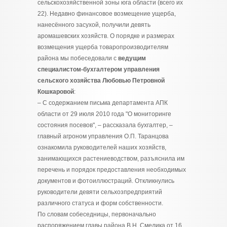
сельскохозяйственной зоны юга области (всего их
22). Недавно финансовое возмещение ущерба,
нанесённого засухой, получили девять
аромашевских хозяйств. О порядке и размерах
возмещения ущерба товаропроизводителям
района мы побеседовали с
ведущим
специалистом-бухгалтером управления
сельского хозяйства Любовью Петровной
Кошкаровой
:
– С содержанием письма департамента АПК
области от 29 июля 2010 года "О мониторинге
состояния посевов",
– рассказала бухгалтер,
–
главный агроном управления О.П. Таранцова
ознакомила руководителей наших хозяйств,
занимающихся растениеводством, разъяснила им
перечень и порядок предоставления необходимых
документов и фотоиллюстраций. Откликнулись
руководители девяти сельхозпредприятий
различного статуса и форм собственности.
По словам собеседницы, первоначально
распоряжением главы района В.Н. Смелика от 16