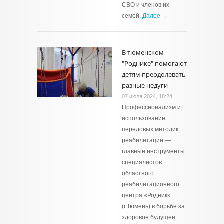
СВО и членов их
семей.
Далее →
В тюменском
"Роднике" помогают
детям преодолевать
разные недуги
07 июля 2024, 18:24
Профессионализм и
использование
передовых методик
реабилитации —
главные инструменты
специалистов
областного
реабилитационного
центра «Родник»
(г.Тюмень) в борьбе за
здоровое будущее