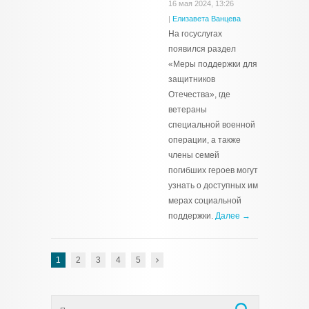
16 мая 2024, 13:26
|
Елизавета Ванцева
На госуслугах
появился раздел
«Меры поддержки для
защитников
Отечества», где
ветераны
специальной военной
операции, а также
члены семей
погибших героев могут
узнать о доступных им
мерах социальной
поддержки.
Далее →
1
2
3
4
5