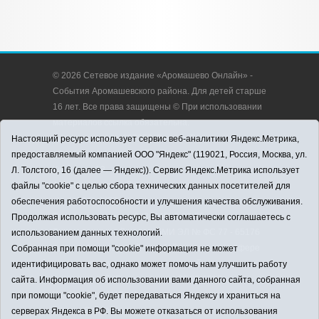
© 2026 Сетевое издание «Аромашево Онлайн» -
События Аромашевского района. Для детей старше
16 лет. Все права защищены © При использовании
материалов ссылка обязательна.
Адрес редакции: 627350, Россия, Тюменская
Настоящий ресурс использует сервис веб-аналитики Яндекс.Метрика,
область, Аромашевский район, с. Аромашево, ул.
предоставляемый компанией ООО "Яндекс" (119021, Россия, Москва, ул.
Кирова, д. 13.
Л. Толстого, 16 (далее — Яндекс)). Сервис Яндекс.Метрика использует
Адрес электронной почты редакции:
файлы "cookie" с целью сбора технических данных посетителей для
strudu72@obl72.ru
обеспечения работоспособности и улучшения качества обслуживания.
Телефон редакции: 8 (34545) 2-30-58
Продолжая использовать ресурс, Вы автоматически соглашаетесь с
Регистрационный номер СМИ ЭЛ № ФС 77 - 65176
использованием данных технологий.
выдано Федеральной службой по надзору в сфере
Собранная при помощи "cookie" информация не может
связи, информационных технологий и массовых
идентифицировать вас, однако может помочь нам улучшить работу
коммуникаций (Роскомнадзор) 28.03.2016 г.
сайта. Информация об использовании вами данного сайта, собранная
Учредитель: АНО «Информационно-издательский
при помощи "cookie", будет передаваться Яндексу и храниться на
центр «Слава труду».
серверах Яндекса в РФ. Вы можете отказаться от использования