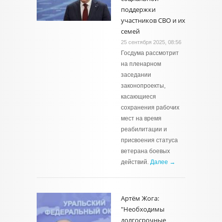
поддержки
участников СВО и их
семей
25 сентября 2025, 08:56
Госдума рассмотрит
на пленарном
заседании
законопроекты,
касающиеся
сохранения рабочих
мест на время
реабилитации и
присвоения статуса
ветерана боевых
действий.
Далее →
Артём Жога:
"Необходимы
долгосрочные