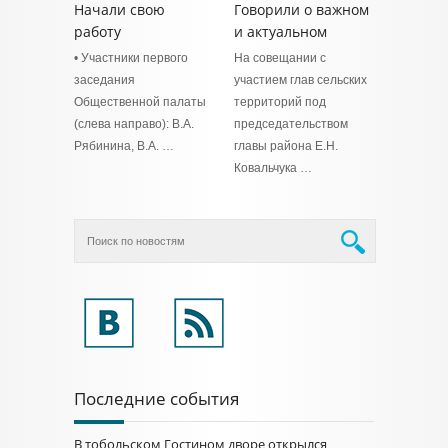
Начали свою
Говорили о важном
работу
и актуальном
• Участники первого
На совещании с
заседания
участием глав сельских
Общественной палаты
территорий под
(слева направо): В.А.
председательством
Рябинина, В.А. …
главы района Е.Н.
Ковальчука …
Последние события
В тобольском Гостином дворе открылся