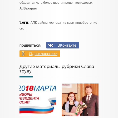
обходятся чуть более шести процентов годовых.
А. Вакарин
Теги:
АПК
займы
кооператив
корм
приобретение
скот
ВКонтакте
ПОДЕЛИТЬСЯ:
Одноклассники
Другие материалы рубрики Слава
труду