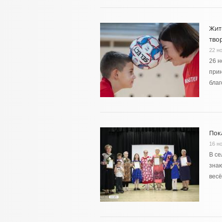
Жит
тво
22 н
26 н
прин
благ
Пок
16 н
В се
знаю
вес