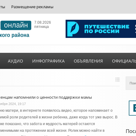
кты
Размещение рекламы
7.08.2026
пятница
АУДИО
ИНФОГРАФИКА
ОБЪЯВЛЕНИЯ
ОФИЦИАЛ
енцам напомнили о ценности поддержки мамы
оября 2024, 19:17
ню матери, в интернете появилось видео, которое напоминает о
имой роли родителей в жизни ребенка, даже когда тот уже вырос. В
ке показано, что забота и мудрость матерей остаются
Пос
менимыми на протяжении всей жизни. Ролик можно найти в