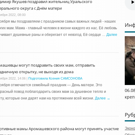
димир Якушев поздравил жительниц Уральского
ерального округа с Днём матери
оября 2022, 08:00
оября мы поздравляем с праздником самых важных людей - наших
Инф
гих мам. Мама - главный человек в жизни каждого из нас. Её любовь
чивает душевные раны и оберегает от невзгод. Её сердце …
Далее
машевцы могут поздравить своих мам, отправить
здничную открытку, не выходя из дома
оября 2022, 14:06
|
Подготовила Ксения САМСОНОВА
оября отмечается семейный праздник — День матери. Это
06.0
расный повод поблагодарить своих мам за душевное тепло и
креп
ту, которые они дарят нам на протяжении всей жизни.
Далее →
Руб
ртивные мамы Аромашевского района могут принять участие
Экон