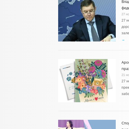
Вла
фед
27 н
27 н
доро
зале
→
Аро
пра
21 н
27 н
прек
забо
Спо