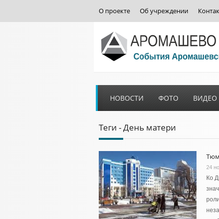
О проекте
Об учреждении
Конта
НОВОСТИ
ФОТО
ВИДЕО
Теги - День матери
Тюм
24 н
Ко Д
знач
роли
неза