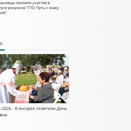
ашевцы приняли участие в
рсе рисунков "ГТО: Путь к знаку
чия"
о
8.2026 - В Ангарке отметили День
вни