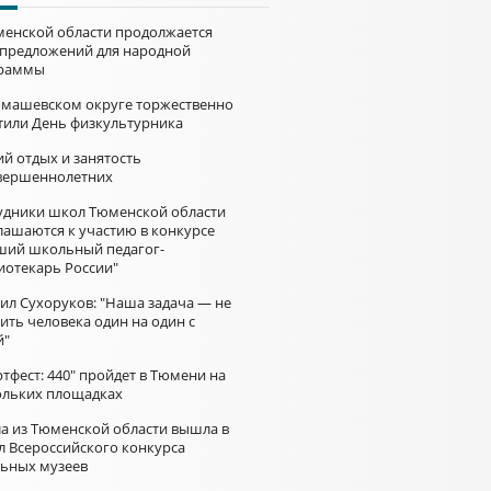
менской области продолжается
 предложений для народной
раммы
омашевском округе торжественно
тили День физкультурника
й отдых и занятость
вершеннолетних
удники школ Тюменской области
лашаются к участию в конкурсе
ший школьный педагог-
иотекарь России"
ил Сухоруков: "Наша задача — не
ить человека один на один с
й"
тфест: 440" пройдет в Тюмени на
ольких площадках
а из Тюменской области вышла в
л Всероссийского конкурса
ьных музеев