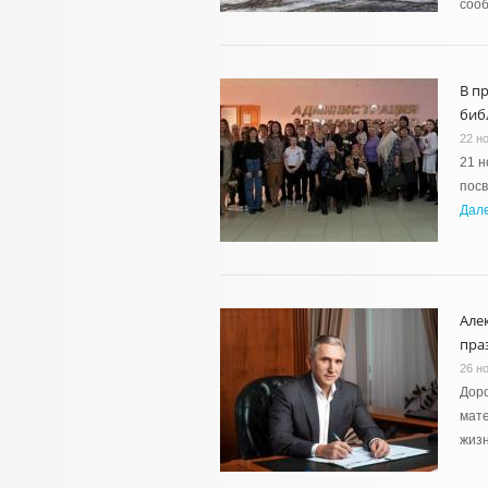
соо
В п
биб
22 н
21 н
посв
Дал
Але
пра
26 н
Доро
мате
жизн