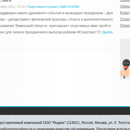
стинге
Обще
Обра
оября 2022, 13:24
|
Подготовила Ксения САМСОНОВА
Культ
еддверии самого душевного события в календаре праздников – Дня
Спор
ри – департамент физической культуры, спорта и дополнительного
Прои
азования Тюменской области приглашает спортивных мам пройти
инг для записи праздничного выпуска рубрики #Спорткаст72.
Далее
айн» - События Аромашевского
Регистрационный номер СМИ ЭЛ № Ф
рава защищены © При использовании
службой по надзору в сфере связи,
оставляемый компанией ООО "Яндекс" (119021, Россия, Москва, ул. Л. Толсто
коммуникаций (Роскомнадзор) 28.03.2
я работоспособности и улучшения качества обслуживания. Продолжая использ