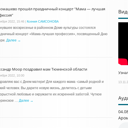
ромашево прошёл праздничный концерт "Мама — лучшая
Вид
фессия"
оября 2022, 15:46
|
Ксения САМСОНОВА
нувшее воскресенье в районном Доме культуры состоялся
здничный концерт «Мама-лучшая профессия», посвященный Дню
ери.
Далее →
ксандр Моор поздравил мам Тюменской области
Узнал
оября 2022, 10:00
равляю вас с Днем матери! Для каждого мама -самый родной и
13.11.
кий человек. Вы дарите новую жизнь, делитесь с детьми
орыстной любовью и окружаете их искренней заботой. Чуткое
Ауд
еринское …
Далее →
04.0
Аром