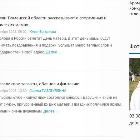
Аром
конку
отли
ели Тюменской области рассказывают о спортивных и
рческих мамах
оября 2023, 09:02
|
Юлия Богданова
оября в России отметят День матери. В этот день мамы будут
Фот
имать поздравления и подарки, услышат много теплых слов и
одарностей в свой адрес.
Далее →
азали свои таланты, обаяние и фантазию
оября 2023, 13:39
|
Лариса ГИЗАТУЛЛИНА
льском клубе «Капустник» состоялся конкурс «Бабушки и внуки не
т скуки», приуроченный ко Дню матери. Праздник получился ярким,
ёлым и очень душевным.
Далее →
03.0
дере