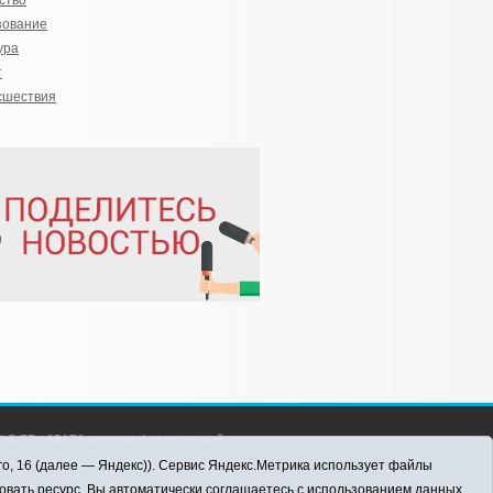
ство
зование
ура
т
сшествия
С 77 - 65176 выдано Федеральной
 информационных технологий и массовых
го, 16 (далее — Яндекс)). Сервис Яндекс.Метрика использует файлы
016 г.
овать ресурс, Вы автоматически соглашаетесь с использованием данных