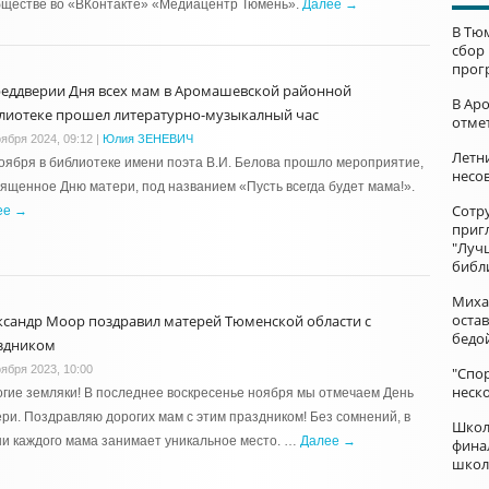
бществе во «ВКонтакте» «Медиацентр Тюмень».
Далее →
В Тю
сбор
прог
реддверии Дня всех мам в Аромашевской районной
В Ар
лиотеке прошел литературно-музыкалный час
отме
оября 2024, 09:12
|
Юлия ЗЕНЕВИЧ
Летни
оября в библиотеке имени поэта В.И. Белова прошло мероприятие,
несо
ященное Дню матери, под названием «Пусть всегда будет мама!».
Сотр
ее →
приг
"Луч
библ
Миха
остав
ксандр Моор поздравил матерей Тюменской области с
бедо
здником
оября 2023, 10:00
"Спор
неск
гие земляки! В последнее воскресенье ноября мы отмечаем День
ри. Поздравляю дорогих мам с этим праздником! Без сомнений, в
Школ
и каждого мама занимает уникальное место. …
Далее →
фина
школ