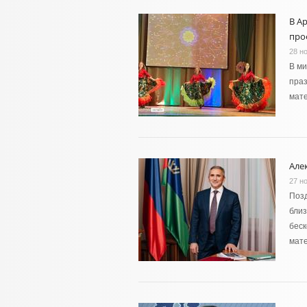
В А
про
28 н
В ми
пра
мат
Але
27 н
Позд
близ
беск
мат