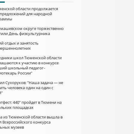
менской области продолжается
 предложений для народной
раммы
омашевском округе торжественно
тили День физкультурника
й отдых и занятость
вершеннолетних
удники школ Тюменской области
лашаются к участию в конкурсе
ший школьный педагог-
иотекарь России"
ил Сухоруков: "Наша задача — не
ить человека один на один с
й"
тфест: 440" пройдет в Тюмени на
ольких площадках
а из Тюменской области вышла в
л Всероссийского конкурса
ьных музеев