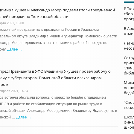
В Тю
димир Якушев и Александр Моор подвели итоги трехдневной
сбор
очей поездки по Тюменской области
прог
арта 2021, 13:00
В Ар
омочный представитель президента России в Уральском
отме
ральном округе Владимир Якушев и губернатор Тюменской области
Летни
сандр Моор поделились впечатлениями о рабочей поездке по
несо
ону.
Далее →
Сотр
приг
"Луч
пред Президента в УФО Владимир Якушев провел рабочую
библ
речу с губернатором Тюменской области Александром
Миха
ором
остав
евраля 2021, 14:34
бедо
де встречи обсудили вопросы о мерах по борьбе с пандемией
"Спор
D-19 и работе по стабилизации ситуации на рынке труда в
неск
нской области. Александр Моор доложил Владимиру Якушеву, что в
Школ
енской …
Далее →
фина
школ