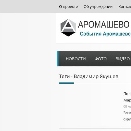
О проекте
Об учреждении
Конта
НОВОСТИ
ФОТО
ВИДЕО
Теги - Владимир Якушев
Пол
Мар
08 м
Вла
окр