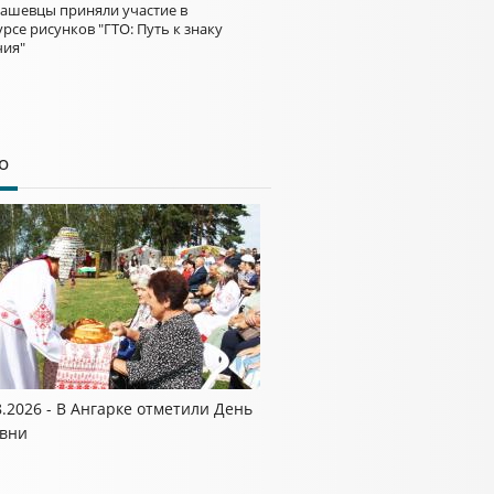
ашевцы приняли участие в
рсе рисунков "ГТО: Путь к знаку
чия"
о
8.2026 - В Ангарке отметили День
вни