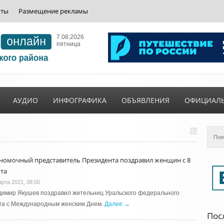
кты
Размещение рекламы
7.08.2026
пятница
АУДИО
ИНФОГРАФИКА
ОБЪЯВЛЕНИЯ
ОФИЦИАЛ
номочный представитель Президента поздравил женщин с 8
та
арта 2021, 08:00
димир Якушев поздравил жительниц Уральского федерального
уга с Международным женским Днем.
Далее →
Пос