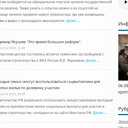
том сообщается на официальном портале органов государственной
ти региона. Также узнать о событии можно и из соцсетей на
нице личного профиля нового губернатора, где уже размещены
ки и видео с прошедшего мероприятия.
Далее →
Инф
димир Якушев: "Это время больших реформ".
густа 2018, 11:09
ластном центре состоялась встреча тюменских застройщиков с
стром строительства и ЖКХ России В.В. Якушевым.
Далее →
одые семьи смогут воспользоваться соцвыплатами для
06.0
упки жилья по долевому участию
креп
густа 2018, 09:28
вительство РФ разрешило использовать предоставляемые молодым
ям на приобретение жилья социальные выплаты для участия в
Руб
вом строительстве, сообщается на сайте Минстроя РФ.
Далее →
Экон