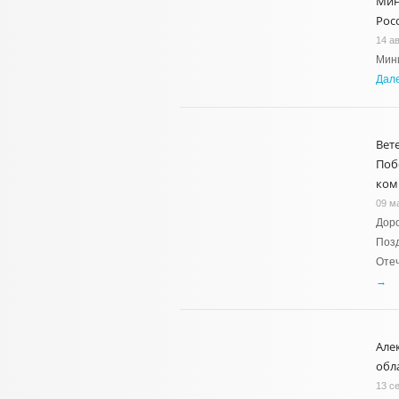
Мин
Рос
14 ав
Мин
Дал
Вет
Поб
ком
09 м
Доро
Позд
Отеч
→
Але
обл
13 с