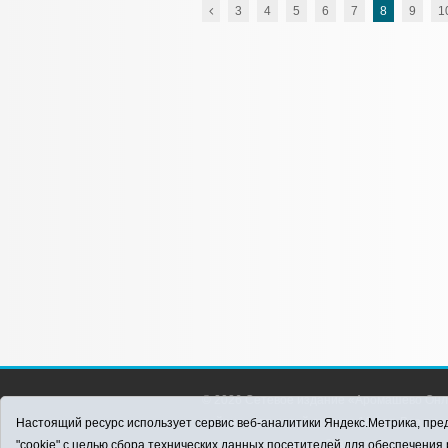
3
4
5
6
7
8
9
1
© 2026 Сетевое издание «Аромашево Онл
района. Для детей старше 16 лет. Все п
Настоящий ресурс использует сервис веб-аналитики Яндекс.Метрика, пред
материалов ссылка обязательна.
"cookie" с целью сбора технических данных посетителей для обеспечени