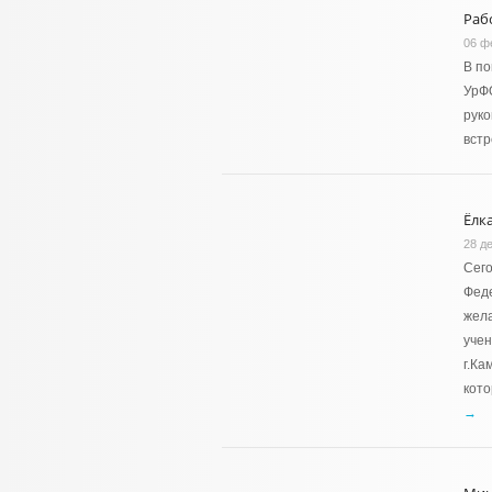
Раб
06 ф
В по
УрФО
руко
встр
Ёлк
28 д
Сег
Феде
жел
учен
г.Ка
кото
→