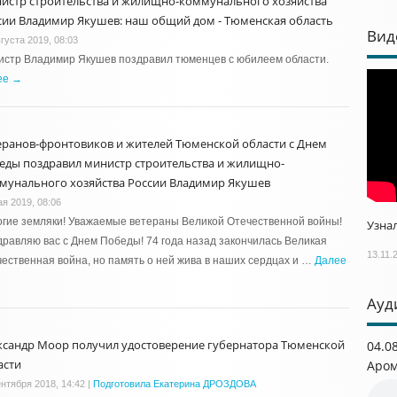
истр строительства и жилищно-коммунального хозяйства
сии Владимир Якушев: наш общий дом - Тюменская область
Вид
густа 2019, 08:03
истр Владимир Якушев поздравил тюменцев с юбилеем области.
ее →
еранов-фронтовиков и жителей Тюменской области с Днем
еды поздравил министр строительства и жилищно-
мунального хозяйства России Владимир Якушев
ая 2019, 08:06
гие земляки! Уважаемые ветераны Великой Отечественной войны!
Узнал
равляю вас с Днем Победы! 74 года назад закончилась Великая
13.11.
ественная война, но память о ней жива в наших сердцах и …
Далее
Ауд
ксандр Моор получил удостоверение губернатора Тюменской
04.0
асти
Аром
ентября 2018, 14:42
|
Подготовила Екатерина ДРОЗДОВА