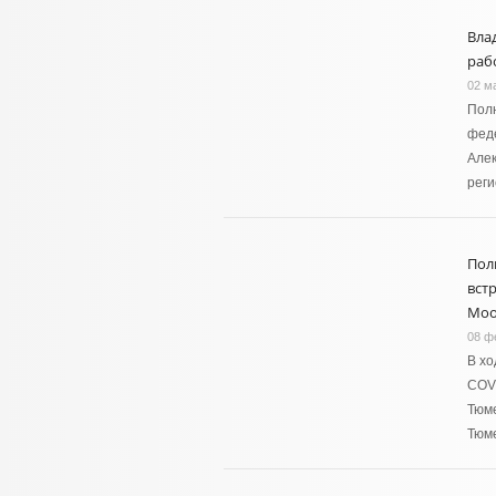
Вла
раб
02 м
Полн
феде
Алек
реги
Пол
вст
Мо
08 ф
В хо
COVI
Тюме
Тюм