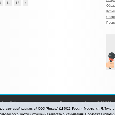
Обще
0
11
12
Обра
Культ
Спор
Прои
айн» - События Аромашевского
Регистрационный номер СМИ ЭЛ № Ф
рава защищены © При использовании
службой по надзору в сфере связи,
оставляемый компанией ООО "Яндекс" (119021, Россия, Москва, ул. Л. Толсто
коммуникаций (Роскомнадзор) 28.03.2
я работоспособности и улучшения качества обслуживания. Продолжая использ