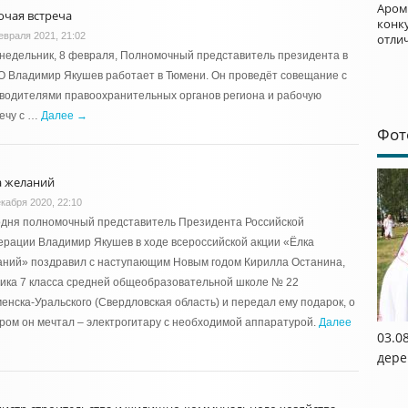
Аром
очая встреча
конку
евраля 2021, 21:02
отли
недельник, 8 февраля, Полномочный представитель президента в
 Владимир Якушев работает в Тюмени. Он проведёт совещание с
водителями правоохранительных органов региона и рабочую
ечу с …
Далее →
Фот
а желаний
екабря 2020, 22:10
одня полномочный представитель Президента Российской
рации Владимир Якушев в ходе всероссийской акции «Ёлка
аний» поздравил с наступающим Новым годом Кирилла Останина,
ика 7 класса средней общеобразовательной школе № 22
менска-Уральского (Свердловская область) и передал ему подарок, о
ром он мечтал – электрогитару с необходимой аппаратурой.
Далее
03.0
дере