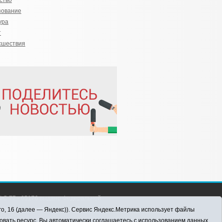
ство
зование
ура
т
сшествия
С 77 - 65176 выдано Федеральной
 информационных технологий и массовых
го, 16 (далее — Яндекс)). Сервис Яндекс.Метрика использует файлы
016 г.
овать ресурс, Вы автоматически соглашаетесь с использованием данных