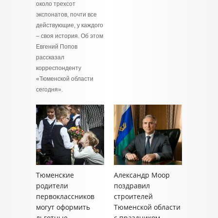
около трехсот
экспонатов, почти все
действующие, у каждого
– своя история. Об этом
Евгений Попов
рассказал
корреспонденту
«Тюменской области
сегодня».
Тюменские
Александр Моор
родители
поздравил
первоклассников
строителей
могут оформить
Тюменской области
льготные
с праздником