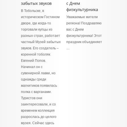
забытых звуков
с Днем
физкультурника
В Тобольске, в
историческом Гостином
Уважаемые жители
дворе, где когда-то
региона! Поздравляю
торговали купцы из
вас с Днем
разных стран, работает
физкультурника! Этот
частный Музей забытых
праздник объединяет
звуков. Его создатель –
…
коренной тоболяк
Евгений Попов.
Начинал он с
сувенирной лавки, но
однажды среди
магнитиков появилась
полка с варганами.
Туристов они
заинтересовали, и со
временем коллекция
разрослась до целого
музея. Сейчас здесь