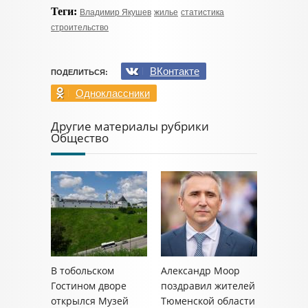
Теги:
Владимир Якушев
жилье
статистика
строительство
ВКонтакте
ПОДЕЛИТЬСЯ:
Одноклассники
Другие материалы рубрики
Общество
В тобольском
Александр Моор
Гостином дворе
поздравил жителей
открылся Музей
Тюменской области