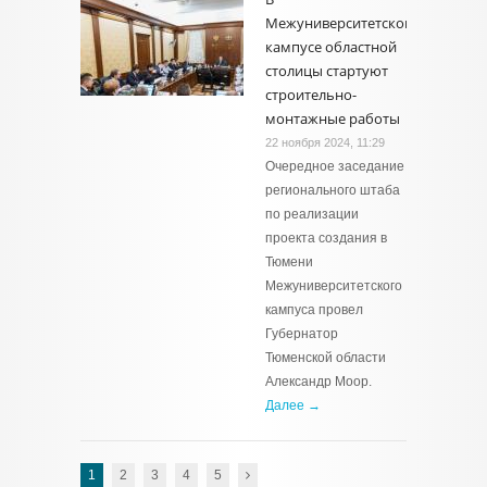
Межуниверситетском
кампусе областной
столицы стартуют
строительно-
монтажные работы
22 ноября 2024, 11:29
Очередное заседание
регионального штаба
по реализации
проекта создания в
Тюмени
Межуниверситетского
кампуса провел
Губернатор
Тюменской области
Александр Моор.
Далее →
1
2
3
4
5