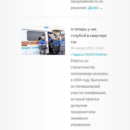
предложений по их
решению.
Далее →
А теперь у нас
голубой в квартире
газ
05 ноября 2025, 13:00
|
Лариса ГИЗАТУЛЛИНА
Работы по
строительству
газопровода начались
в 1994 году. Выполнял
их Аромашевский
участок газификации,
который являлся
дочерним
предприятием
линейного
управления