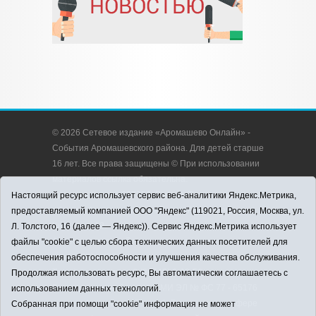
© 2026 Сетевое издание «Аромашево Онлайн» -
События Аромашевского района. Для детей старше
16 лет. Все права защищены © При использовании
материалов ссылка обязательна.
Адрес редакции: 627350, Россия, Тюменская
Настоящий ресурс использует сервис веб-аналитики Яндекс.Метрика,
область, Аромашевский район, с. Аромашево, ул.
предоставляемый компанией ООО "Яндекс" (119021, Россия, Москва, ул.
Кирова, д. 13.
Л. Толстого, 16 (далее — Яндекс)). Сервис Яндекс.Метрика использует
Адрес электронной почты редакции:
файлы "cookie" с целью сбора технических данных посетителей для
strudu72@obl72.ru
обеспечения работоспособности и улучшения качества обслуживания.
Телефон редакции: 8 (34545) 2-30-58
Продолжая использовать ресурс, Вы автоматически соглашаетесь с
Регистрационный номер СМИ ЭЛ № ФС 77 - 65176
использованием данных технологий.
выдано Федеральной службой по надзору в сфере
Собранная при помощи "cookie" информация не может