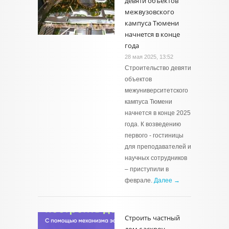
девяти объектов
межвузовского
кампуса Тюмени
начнется в конце
года
28 мая 2025, 13:52
Строительство девяти
объектов
межуниверситетского
кампуса Тюмени
начнется в конце 2025
года. К возведению
первого - гостиницы
для преподавателей и
научных сотрудников
– приступили в
феврале.
Далее →
Строить частный