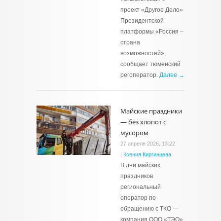
проект «Другое Дело»
Президентской
платформы «Россия –
страна
возможностей»,
сообщает тюменский
регоператор.
Далее →
Майские праздники
— без хлопот с
мусором
27 апреля 2026, 13:22
|
Ксения Киргинцева
В дни майских
праздников
региональный
оператор по
обращению с ТКО —
компания ООО «ТЭО»