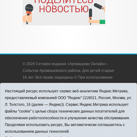
© 2026 Сетевое издание «Аромашево Онлайн» -
События Аромашевского района. Для детей старше
16 лет. Все права защищены © При использовании
материалов ссылка обязательна.
Адрес редакции: 627350, Россия, Тюменская
Настоящий ресурс использует сервис веб-аналитики Яндекс.Метрика,
область, Аромашевский район, с. Аромашево, ул.
предоставляемый компанией ООО "Яндекс" (119021, Россия, Москва, ул.
Кирова, д. 13.
Л. Толстого, 16 (далее — Яндекс)). Сервис Яндекс.Метрика использует
Адрес электронной почты редакции:
файлы "cookie" с целью сбора технических данных посетителей для
strudu72@obl72.ru
обеспечения работоспособности и улучшения качества обслуживания.
Телефон редакции: 8 (34545) 2-30-58
Продолжая использовать ресурс, Вы автоматически соглашаетесь с
Регистрационный номер СМИ ЭЛ № ФС 77 - 65176
использованием данных технологий.