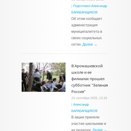
|
Подготовил Александр
БАРАБАНЩИКОВ
Об этом сообщает
администрация
муниципалитета в
своих социальных
сетях.
Далее →
В Аромашевской
школе и ее
филиалах прошел
субботник "Зеленая
Россия"
24 сентября 2025, 13:18
|
Александр
БАРАБАНЩИКОВ
В акции приняли
участие школьники и
их педагоги.
Далее →