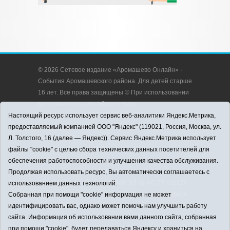
© 2026 Сетевое издание «Аромашево Онлайн» -
События Аромашевского района. Для детей старше
16 лет. Все права защищены © При использовании
материалов ссылка обязательна.
Адрес редакции: 627350, Россия, Тюменская
Настоящий ресурс использует сервис веб-аналитики Яндекс.Метрика,
область, Аромашевский район, с. Аромашево, ул.
предоставляемый компанией ООО "Яндекс" (119021, Россия, Москва, ул.
Кирова, д. 13.
Л. Толстого, 16 (далее — Яндекс)). Сервис Яндекс.Метрика использует
Адрес электронной почты редакции:
файлы "cookie" с целью сбора технических данных посетителей для
strudu72@obl72.ru
обеспечения работоспособности и улучшения качества обслуживания.
Телефон редакции: 8 (34545) 2-30-58
Продолжая использовать ресурс, Вы автоматически соглашаетесь с
Регистрационный номер СМИ ЭЛ № ФС 77 - 65176
использованием данных технологий.
выдано Федеральной службой по надзору в сфере
Собранная при помощи "cookie" информация не может
связи, информационных технологий и массовых
идентифицировать вас, однако может помочь нам улучшить работу
коммуникаций (Роскомнадзор) 28.03.2016 г.
сайта. Информация об использовании вами данного сайта, собранная
Учредитель: АНО «Информационно-издательский
при помощи "cookie", будет передаваться Яндексу и храниться на