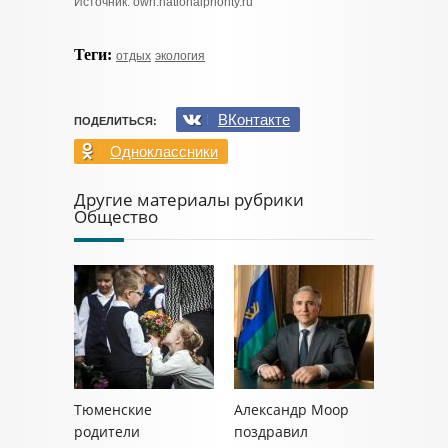
Источник: own.nationalpriority.ru
Теги:
отдых
экология
ВКонтакте
ПОДЕЛИТЬСЯ:
Одноклассники
Другие материалы рубрики
Общество
Тюменские
Александр Моор
родители
поздравил