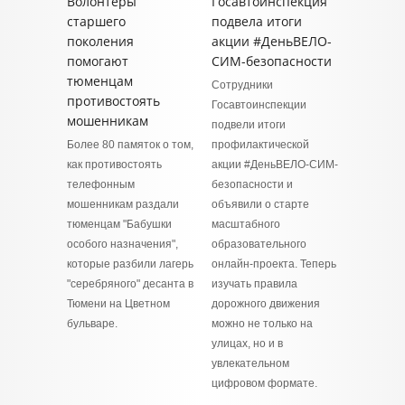
Волонтеры
Госавтоинспекция
старшего
подвела итоги
поколения
акции #ДеньВЕЛО-
помогают
СИМ-безопасности
тюменцам
Сотрудники
противостоять
Госавтоинспекции
мошенникам
подвели итоги
Более 80 памяток о том,
профилактической
как противостоять
акции #ДеньВЕЛО-СИМ-
телефонным
безопасности и
мошенникам раздали
объявили о старте
тюменцам "Бабушки
масштабного
особого назначения",
образовательного
которые разбили лагерь
онлайн-проекта. Теперь
"серебряного" десанта в
изучать правила
Тюмени на Цветном
дорожного движения
бульваре.
можно не только на
улицах, но и в
увлекательном
цифровом формате.