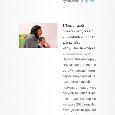
сузов региона.
Далее
→
В Тюменской
области запускают
уникальный проект
для детей с
нарушениями слуха
23 января 2026, 12:07
Проект "Читаем сердцем:
смысловое чтение для
детей с нарушениями
слуха" запускает АНО
"Социокультурный
психолого‑педагогический
досуговый центр "Сфера"
при поддержке первого
конкурса 2026 года Фонда
президентских грантов в