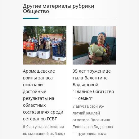
Другие материалы рубрики
Общество
Аромашевские
95 лет труженице
воины запаса
тыла Валентине
показали
Бадьяновой:
достойные
"Главное богатство
результаты на
— семья"
областных
7 августа свой 95-
состязаниях среди
летний юбилей
ветеранов ГСВГ
отметила Валентина
8-9 августа состязания
Евгеньевна Бадьянова
по смешанной рыбалке
— труженица тыла,