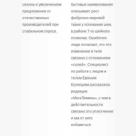
сезона и увеличением
бытовые наименования
предложения от
описывают рост
отечественных
фиброзно‑жировой
производителей при
ткани у основания шеи,
стабильном спросе.
в районе 7‑го шейного
позвонка. Ошибочно
люди полагают, что это
изменение в теле
связано с отложением
«солей». Специалист
по работе с лицом и
телом Евгения
Кузнецова рассказала
редакции
«МегаТюмень», с чем в
действительности
связано это уплотнение
и как от него
избавиться.