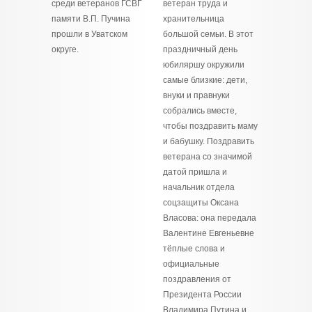
среди ветеранов ГСВГ
ветеран труда и
памяти В.П. Пучина
хранительница
прошли в Уватском
большой семьи. В этот
округе.
праздничный день
юбиляршу окружили
самые близкие: дети,
внуки и правнуки
собрались вместе,
чтобы поздравить маму
и бабушку. Поздравить
ветерана со значимой
датой пришла и
начальник отдела
соцзащиты Оксана
Власова: она передала
Валентине Евгеньевне
тёплые слова и
официальные
поздравления от
Президента России
Владимира Путина и