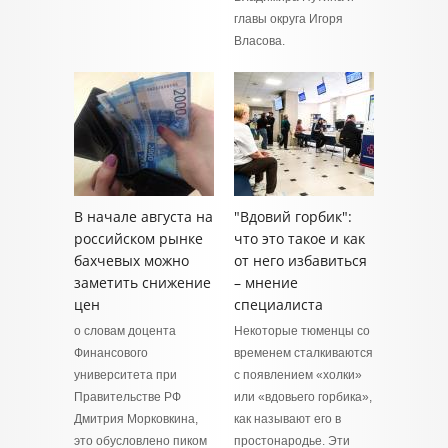
главы округа Игоря
Власова.
В начале августа на
"Вдовий горбик":
российском рынке
что это такое и как
бахчевых можно
от него избавиться
заметить снижение
– мнение
цен
специалиста
о словам доцента
Некоторые тюменцы со
Финансового
временем сталкиваются
университета при
с появлением «холки»
Правительстве РФ
или «вдовьего горбика»,
Дмитрия Морковкина,
как называют его в
это обусловлено пиком
простонародье. Эти