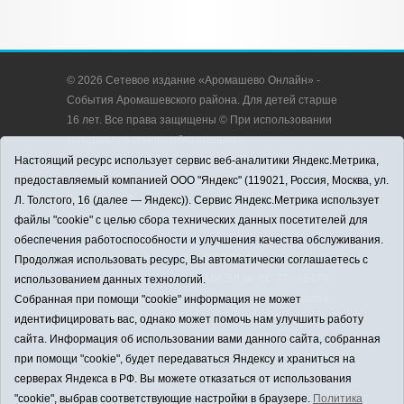
© 2026 Сетевое издание «Аромашево Онлайн» -
События Аромашевского района. Для детей старше
16 лет. Все права защищены © При использовании
материалов ссылка обязательна.
Адрес редакции: 627350, Россия, Тюменская
Настоящий ресурс использует сервис веб-аналитики Яндекс.Метрика,
область, Аромашевский район, с. Аромашево, ул.
предоставляемый компанией ООО "Яндекс" (119021, Россия, Москва, ул.
Кирова, д. 13.
Л. Толстого, 16 (далее — Яндекс)). Сервис Яндекс.Метрика использует
Адрес электронной почты редакции:
файлы "cookie" с целью сбора технических данных посетителей для
strudu72@obl72.ru
обеспечения работоспособности и улучшения качества обслуживания.
Телефон редакции: 8 (34545) 2-30-58
Продолжая использовать ресурс, Вы автоматически соглашаетесь с
Регистрационный номер СМИ ЭЛ № ФС 77 - 65176
использованием данных технологий.
выдано Федеральной службой по надзору в сфере
Собранная при помощи "cookie" информация не может
связи, информационных технологий и массовых
идентифицировать вас, однако может помочь нам улучшить работу
коммуникаций (Роскомнадзор) 28.03.2016 г.
сайта. Информация об использовании вами данного сайта, собранная
Учредитель: АНО «Информационно-издательский
при помощи "cookie", будет передаваться Яндексу и храниться на
центр «Слава труду».
серверах Яндекса в РФ. Вы можете отказаться от использования
Главный редактор: А.Н. Барабанщиков
"cookie", выбрав соответствующие настройки в браузере.
Политика