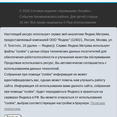
© 2026 Сетевое издание «Аромашево Онлайн» -
События Аромашевского района. Для детей старше
16 лет. Все права защищены © При использовании
материалов ссылка обязательна.
Адрес редакции: 627350, Россия, Тюменская
Настоящий ресурс использует сервис веб-аналитики Яндекс.Метрика,
область, Аромашевский район, с. Аромашево, ул.
предоставляемый компанией ООО "Яндекс" (119021, Россия, Москва, ул.
Кирова, д. 13.
Л. Толстого, 16 (далее — Яндекс)). Сервис Яндекс.Метрика использует
Адрес электронной почты редакции:
файлы "cookie" с целью сбора технических данных посетителей для
strudu72@obl72.ru
обеспечения работоспособности и улучшения качества обслуживания.
Телефон редакции: 8 (34545) 2-30-58
Продолжая использовать ресурс, Вы автоматически соглашаетесь с
Регистрационный номер СМИ ЭЛ № ФС 77 - 65176
использованием данных технологий.
выдано Федеральной службой по надзору в сфере
Собранная при помощи "cookie" информация не может
связи, информационных технологий и массовых
идентифицировать вас, однако может помочь нам улучшить работу
коммуникаций (Роскомнадзор) 28.03.2016 г.
сайта. Информация об использовании вами данного сайта, собранная
Учредитель: АНО «Информационно-издательский
при помощи "cookie", будет передаваться Яндексу и храниться на
центр «Слава труду».
серверах Яндекса в РФ. Вы можете отказаться от использования
Главный редактор: А.Н. Барабанщиков
"cookie", выбрав соответствующие настройки в браузере.
Политика
Политика оператора
оператора