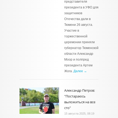
представителя
президента в УФО для
защитников
Отечества дали в
Тюмени 26 августа.
Участие в
торжественной
церемонии приняли
губернатор Тюменской
области Александр
Моор и полпред
президента Артем
Жога.
Далее →
Александр Петров:
"Постараюсь
выложиться на все
сто"
15 августа 2025, 08:19