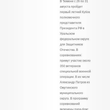
В Тюмени с 26 по 31
августа пройдет
первый летний Кубок
полномочного
представителя
Президента РФ в
Уральском
федеральном округе
для Защитников
Отечества. В
соревнованиях
примут участие около
350 ветеранов
специальной военной
операции. В их числе
Александр Петров из
Омутинского
муниципального
округа. В программу
соревнований
включены пара-бокс,