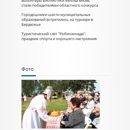
Волонтёры Библиотеки Белова вновь
стали победителями областного конкурса
Городошники шести муниципальных
образований встретились на турнире в
Бердюжье
Туристический слёт "Робинзонада":
праздник спорта и хорошего настроения
Фото