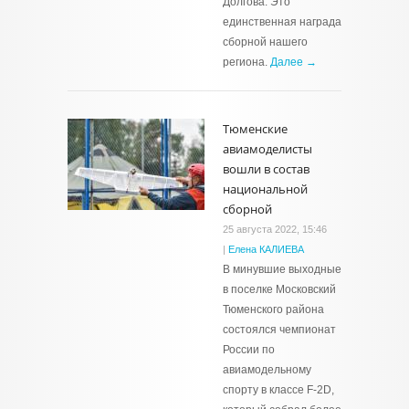
Долгова. Это
единственная награда
сборной нашего
региона.
Далее →
Тюменские
авиамоделисты
вошли в состав
национальной
сборной
25 августа 2022, 15:46
|
Елена КАЛИЕВА
В минувшие выходные
в поселке Московский
Тюменского района
состоялся чемпионат
России по
авиамодельному
спорту в классе F-2D,