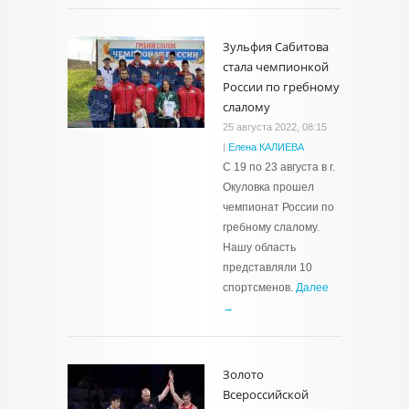
Зульфия Сабитова
стала чемпионкой
России по гребному
слалому
25 августа 2022, 08:15
|
Елена КАЛИЕВА
С 19 по 23 августа в г.
Окуловка прошел
чемпионат России по
гребному слалому.
Нашу область
представляли 10
спортсменов.
Далее
→
Золото
Всероссийской