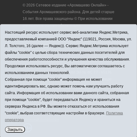
© 2026 Сетевое издание «Аромашево Онлайн» -
События Аромашевского района. Для детей старше
16 лет. Все права защищены © При использовании
материалов ссылка обязательна.
Адрес редакции: 627350, Россия, Тюменская
Настоящий ресурс использует сервис веб-аналитики Яндекс.Метрика,
область, Аромашевский район, с. Аромашево, ул.
предоставляемый компанией ООО "Яндекс" (119021, Россия, Москва, ул.
Кирова, д. 13.
Л. Толстого, 16 (далее — Яндекс)). Сервис Яндекс.Метрика использует
Адрес электронной почты редакции:
файлы "cookie" с целью сбора технических данных посетителей для
strudu72@obl72.ru
обеспечения работоспособности и улучшения качества обслуживания.
Телефон редакции: 8 (34545) 2-30-58
Продолжая использовать ресурс, Вы автоматически соглашаетесь с
Регистрационный номер СМИ ЭЛ № ФС 77 - 65176
использованием данных технологий.
выдано Федеральной службой по надзору в сфере
Собранная при помощи "cookie" информация не может
связи, информационных технологий и массовых
идентифицировать вас, однако может помочь нам улучшить работу
коммуникаций (Роскомнадзор) 28.03.2016 г.
сайта. Информация об использовании вами данного сайта, собранная
Учредитель: АНО «Информационно-издательский
при помощи "cookie", будет передаваться Яндексу и храниться на
центр «Слава труду».
серверах Яндекса в РФ. Вы можете отказаться от использования
Главный редактор: А.Н. Барабанщиков
"cookie", выбрав соответствующие настройки в браузере.
Политика
Политика оператора
оператора
Закрыть