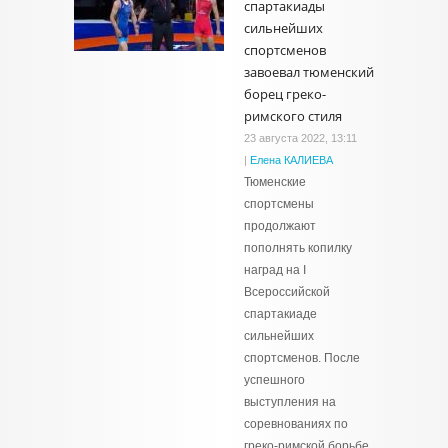
спартакиады
сильнейших
спортсменов
завоевал тюменский
борец греко-
римского стиля
23 августа 2022, 13:11
|
Елена КАЛИЕВА
Тюменские
спортсмены
продолжают
пополнять копилку
наград на I
Всероссийской
спартакиаде
сильнейших
спортсменов. После
успешного
выступления на
соревнованиях по
греко-римской борьбе