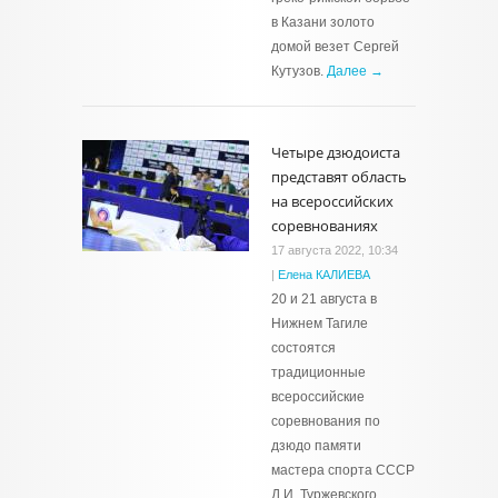
в Казани золото
домой везет Сергей
Кутузов.
Далее →
Четыре дзюдоиста
представят область
на всероссийских
соревнованиях
17 августа 2022, 10:34
|
Елена КАЛИЕВА
20 и 21 августа в
Нижнем Тагиле
состоятся
традиционные
всероссийские
соревнования по
дзюдо памяти
мастера спорта СССР
Д.И. Туржевского