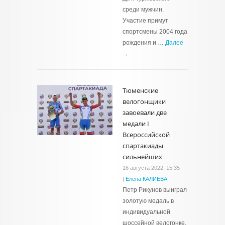
среди мужчин.
Участие примут
спортсмены 2004 года
рождения и …
Далее
→
Тюменские
велогонщики
завоевали две
медали I
Всероссийской
спартакиады
сильнейших
16 августа 2022, 15:35
|
Елена КАЛИЕВА
Петр Рикунов выиграл
золотую медаль в
индивидуальной
шоссейной велогонке.