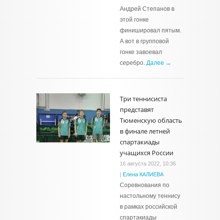
Андрей Степанов в
этой гонке
финишировал пятым.
А вот в групповой
гонке завоевал
серебро.
Далее →
Три теннисиста
представят
Тюменскую область
в финале летней
спартакиады
учащихся России
16 августа 2022, 10:36
|
Елена КАЛИЕВА
Соревнования по
настольному теннису
в рамках российской
спартакиады