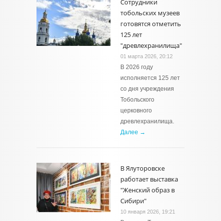
Сотрудники
тобольских музеев
готовятся отметить
125 лет
"древлехранилища"
01 марта 2026, 20:12
В 2026 году
исполняется 125 лет
со дня учреждения
Тобольского
церковного
древлехранилища.
Далее →
В Ялуторовске
работает выставка
"Женский образ в
Сибири"
10 января 2026, 19:21