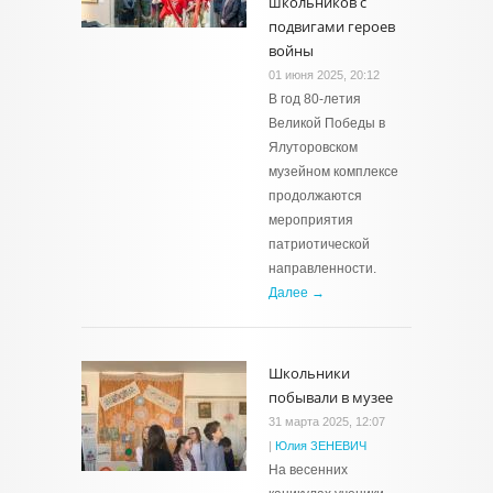
школьников с
подвигами героев
войны
01 июня 2025, 20:12
В год 80-летия
Великой Победы в
Ялуторовском
музейном комплексе
продолжаются
мероприятия
патриотической
направленности.
Далее →
Школьники
побывали в музее
31 марта 2025, 12:07
|
Юлия ЗЕНЕВИЧ
На весенних