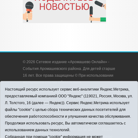
© 2026 Сетевое издание «Аромашево Онлайн» -
События Аромашевского района. Для детей старше
16 лет. Все права защищены © При использовании
материалов ссылка обязательна.
Адрес редакции: 627350, Россия, Тюменская
Настоящий ресурс использует сервис веб-аналитики Яндекс.Метрика,
область, Аромашевский район, с. Аромашево, ул.
предоставляемый компанией ООО "Яндекс" (119021, Россия, Москва, ул.
Кирова, д. 13.
Л. Толстого, 16 (далее — Яндекс)). Сервис Яндекс.Метрика использует
Адрес электронной почты редакции:
файлы "cookie" с целью сбора технических данных посетителей для
strudu72@obl72.ru
обеспечения работоспособности и улучшения качества обслуживания.
Телефон редакции: 8 (34545) 2-30-58
Продолжая использовать ресурс, Вы автоматически соглашаетесь с
Регистрационный номер СМИ ЭЛ № ФС 77 - 65176
использованием данных технологий.
выдано Федеральной службой по надзору в сфере
Собранная при помощи "cookie" информация не может