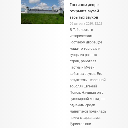
Гостином дворе
открылся Музей
забытых звуков
08 августа 2026, 12:22
В Тобольске, в
историческом
Гостином дворе, где
когда-то торговали
купцы из разных
стран, работает
частный Музей
забытых звуков. Его
создатель – коренной
тоболяк Евгений
Попов. Начинал он с
сувенирной лавки, но
однажды среди
магнитиков появилась
полка с варганами.
Туристов они