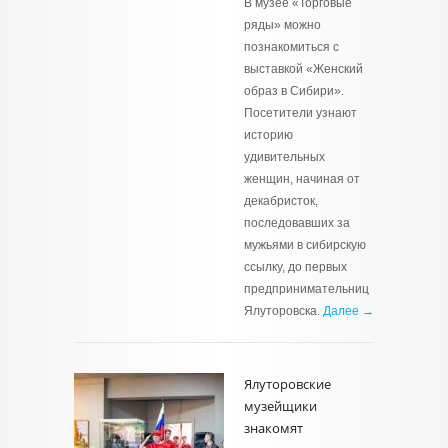
В музее «Торговые
ряды» можно
познакомиться с
выставкой «Женский
образ в Сибири».
Посетители узнают
историю
удивительных
женщин, начиная от
декабристок,
последовавших за
мужьями в сибирскую
ссылку, до первых
предпринимательниц
Ялуторовска.
Далее →
Ялуторовские
музейщики
знакомят