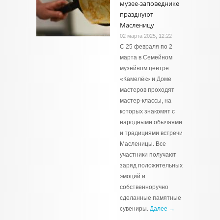
музее-заповеднике
празднуют
Масленицу
02 марта 2025, 12:22
С 25 февраля по 2
марта в Семейном
музейном центре
«Камелёк» и Доме
мастеров проходят
мастер-классы, на
которых знакомят с
народными обычаями
и традициями встречи
Масленицы. Все
участники получают
заряд положительных
эмоций и
собственноручно
сделанные памятные
сувениры.
Далее →