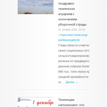
поздравил
тюменских
аграриев с
окончанием
уборочной страды
01 ноября 2025, 15:23
|
Подготовил Александр
БАРАБАНЩИКОВ
Глава области отметил в
своих социальных сетях, что
сельхозтоваропроизводители
региона по предварительным
данным собрали более 1 млн
866 тыс. тонн зерна при
средней урожайности 29,6 ц/
га. …
Далее →
Тюменцам
напоминают, что