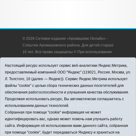
© 2026 Сетевое издание «Аромашево Онлайн» -
События Аромашевского района. Для детей старше
16 лет. Все права защищены © При использовании
материалов ссылка обязательна.
Адрес редакции: 627350, Россия, Тюменская
Настоящий ресурс использует сервис веб-аналитики Яндекс.Метрика,
область, Аромашевский район, с. Аромашево, ул.
предоставляемый компанией ООО "Яндекс" (119021, Россия, Москва, ул.
Кирова, д. 13.
Л. Толстого, 16 (далее — Яндекс)). Сервис Яндекс.Метрика использует
Адрес электронной почты редакции:
файлы "cookie" с целью сбора технических данных посетителей для
strudu72@obl72.ru
обеспечения работоспособности и улучшения качества обслуживания.
Телефон редакции: 8 (34545) 2-30-58
Продолжая использовать ресурс, Вы автоматически соглашаетесь с
Регистрационный номер СМИ ЭЛ № ФС 77 - 65176
использованием данных технологий.
выдано Федеральной службой по надзору в сфере
Собранная при помощи "cookie" информация не может
связи, информационных технологий и массовых
идентифицировать вас, однако может помочь нам улучшить работу
коммуникаций (Роскомнадзор) 28.03.2016 г.
сайта. Информация об использовании вами данного сайта, собранная
Учредитель: АНО «Информационно-издательский
при помощи "cookie", будет передаваться Яндексу и храниться на