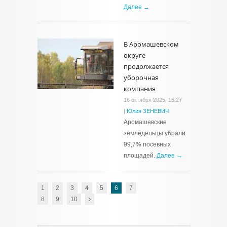
Далее →
В Аромашевском
округе
продолжается
уборочная
компания
16 октября 2025, 15:27
|
Юлия ЗЕНЕВИЧ
Аромашевские
земледельцы убрали
99,7% посевных
площадей.
Далее →
1
2
3
4
5
6
7
8
9
10