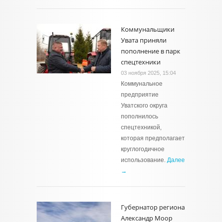
Коммунальщики
Увата приняли
пополнение в парк
спецтехники
03 ноября 2025, 15:04
Коммунальное
предприятие
Уватского округа
пополнилось
спецтехникой,
которая предполагает
круглогодичное
использование.
Далее
→
Губернатор региона
Александр Моор