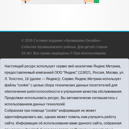
© 2026 Сетевое издание «Аромашево Онлайн» -
События Аромашевского района. Для детей старше
16 лет. Все права защищены © При использовании
материалов ссылка обязательна.
Адрес редакции: 627350, Россия, Тюменская
Настоящий ресурс использует сервис веб-аналитики Яндекс.Метрика,
область, Аромашевский район, с. Аромашево, ул.
предоставляемый компанией ООО "Яндекс" (119021, Россия, Москва, ул.
Кирова, д. 13.
Л. Толстого, 16 (далее — Яндекс)). Сервис Яндекс.Метрика использует
Адрес электронной почты редакции:
файлы "cookie" с целью сбора технических данных посетителей для
strudu72@obl72.ru
обеспечения работоспособности и улучшения качества обслуживания.
Телефон редакции: 8 (34545) 2-30-58
Продолжая использовать ресурс, Вы автоматически соглашаетесь с
Регистрационный номер СМИ ЭЛ № ФС 77 - 65176
использованием данных технологий.
выдано Федеральной службой по надзору в сфере
Собранная при помощи "cookie" информация не может
связи, информационных технологий и массовых
идентифицировать вас, однако может помочь нам улучшить работу
коммуникаций (Роскомнадзор) 28.03.2016 г.
сайта. Информация об использовании вами данного сайта, собранная