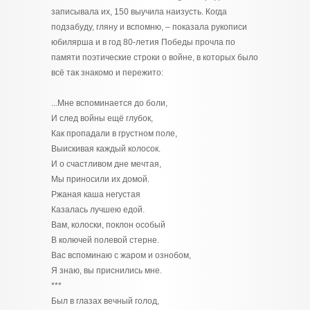
записывала их, 150 выучила наизусть. Когда
подзабуду, гляну и вспомню, – показала рукописи
юбилярша и в год 80-летия Победы прочла по
памяти поэтические строки о войне, в которых было
всё так знакомо и пережито:
...Мне вспоминается до боли,
И след войны ещё глубок,
Как пропадали в грустном поле,
Выискивая каждый колосок.
И о счастливом дне мечтая,
Мы приносили их домой.
Ржаная каша негустая
Казалась лучшею едой.
Вам, колоски, поклон особый
В колючей полевой стерне.
Вас вспоминаю с жаром и ознобом,
Я знаю, вы приснились мне.
***
Был в глазах вечный голод,