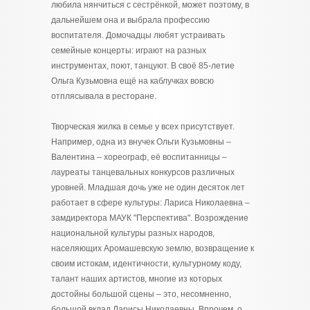
любила нянчиться с сестрёнкой, может поэтому, в
дальнейшем она и выбрала профессию
воспитателя. Домочадцы любят устраивать
семейные концерты: играют на разных
инструментах, поют, танцуют. В своё 85-летие
Ольга Кузьмовна ещё на каблучках вовсю
отплясывала в ресторане.
Творческая жилка в семье у всех присутствует.
Например, одна из внучек Ольги Кузьмовны –
Валентина – хореограф, её воспитанницы –
лауреаты танцевальных конкурсов различных
уровней. Младшая дочь уже не один десяток лет
работает в сфере культуры: Лариса Николаевна –
замдиректора МАУК "Перспектива". Возрождение
национальной культуры разных народов,
населяющих Аромашевскую землю, возвращение к
своим истокам, идентичности, культурному коду,
талант наших артистов, многие из которых
достойны большой сцены – это, несомненно,
большой вклад Ларисы Николаевны. Впрочем, о