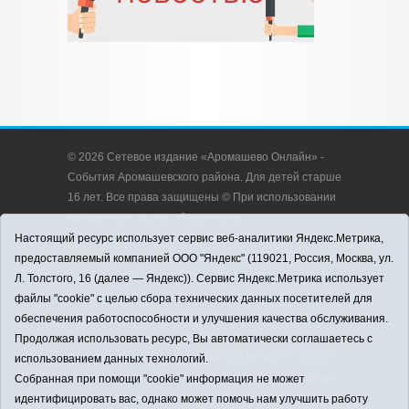
© 2026 Сетевое издание «Аромашево Онлайн» -
События Аромашевского района. Для детей старше
16 лет. Все права защищены © При использовании
материалов ссылка обязательна.
Адрес редакции: 627350, Россия, Тюменская
Настоящий ресурс использует сервис веб-аналитики Яндекс.Метрика,
область, Аромашевский район, с. Аромашево, ул.
предоставляемый компанией ООО "Яндекс" (119021, Россия, Москва, ул.
Кирова, д. 13.
Л. Толстого, 16 (далее — Яндекс)). Сервис Яндекс.Метрика использует
Адрес электронной почты редакции:
файлы "cookie" с целью сбора технических данных посетителей для
strudu72@obl72.ru
обеспечения работоспособности и улучшения качества обслуживания.
Телефон редакции: 8 (34545) 2-30-58
Продолжая использовать ресурс, Вы автоматически соглашаетесь с
Регистрационный номер СМИ ЭЛ № ФС 77 - 65176
использованием данных технологий.
выдано Федеральной службой по надзору в сфере
Собранная при помощи "cookie" информация не может
связи, информационных технологий и массовых
идентифицировать вас, однако может помочь нам улучшить работу