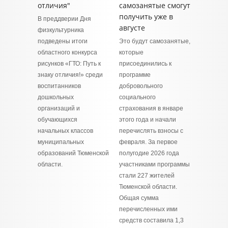
отличия"
самозанятые смогут
получить уже в
В преддверии Дня
августе
физкультурника
подведены итоги
Это будут самозанятые,
областного конкурса
которые
рисунков «ГТО: Путь к
присоединились к
знаку отличия!» среди
программе
воспитанников
добровольного
дошкольных
социального
организаций и
страхования в январе
обучающихся
этого года и начали
начальных классов
перечислять взносы с
муниципальных
февраля. За первое
образований Тюменской
полугодие 2026 года
области.
участниками программы
стали 227 жителей
Тюменской области.
Общая сумма
перечисленных ими
средств составила 1,3