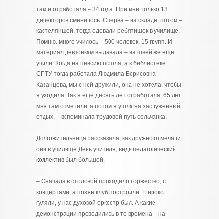
там и отработала – 34 года. При мне только 13
директоров сменилось. Сперва – на складе, потом –
кастеляншей, тогда одевали ребятишек в училище.
Помню, много училось – 500 человек, 15 групп. И
материал девчонкам выдавала – на швей же ещё
учили. Когда на пенсию пошла, а в библиотеке
СПТУ тогда работала Людмила Борисовна
Казанцева, мы с ней дружили, она не хотела, чтобы
я уходила. Так я ещё десять лет отработала, 65 лет
мне там отметили, а потом я ушла на заслуженный
отдых, – вспоминала трудовой путь сельчанка.
Долгожительница рассказала, как дружно отмечали
они в училище День учителя, ведь педагогический
коллектив был большой.
– Сначала в столовой проходило торжество, с
концертами, а позже клуб построили. Широко
гуляли, у нас духовой оркестр был. А какие
демонстрации проводились в те времена – на