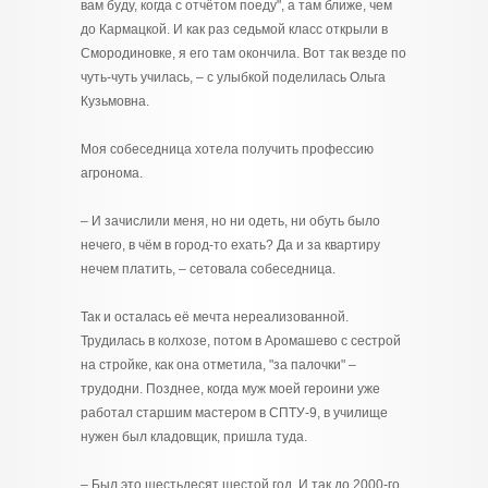
вам буду, когда с отчётом поеду", а там ближе, чем
до Кармацкой. И как раз седьмой класс открыли в
Смородиновке, я его там окончила. Вот так везде по
чуть-чуть училась, – с улыбкой поделилась Ольга
Кузьмовна.
Моя собеседница хотела получить профессию
агронома.
– И зачислили меня, но ни одеть, ни обуть было
нечего, в чём в город-то ехать? Да и за квартиру
нечем платить, – сетовала собеседница.
Так и осталась её мечта нереализованной.
Трудилась в колхозе, потом в Аромашево с сестрой
на стройке, как она отметила, "за палочки" –
трудодни. Позднее, когда муж моей героини уже
работал старшим мастером в СПТУ-9, в училище
нужен был кладовщик, пришла туда.
– Был это шестьдесят шестой год. И так до 2000-го