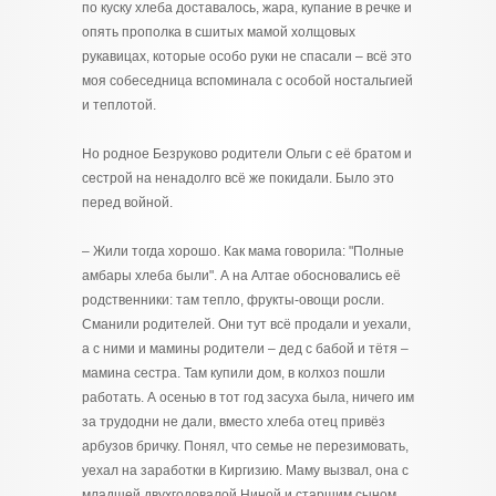
по куску хлеба доставалось, жара, купание в речке и
опять прополка в сшитых мамой холщовых
рукавицах, которые особо руки не спасали – всё это
моя собеседница вспоминала с особой ностальгией
и теплотой.
Но родное Безруково родители Ольги с её братом и
сестрой на ненадолго всё же покидали. Было это
перед войной.
– Жили тогда хорошо. Как мама говорила: "Полные
амбары хлеба были". А на Алтае обосновались её
родственники: там тепло, фрукты-овощи росли.
Сманили родителей. Они тут всё продали и уехали,
а с ними и мамины родители – дед с бабой и тётя –
мамина сестра. Там купили дом, в колхоз пошли
работать. А осенью в тот год засуха была, ничего им
за трудодни не дали, вместо хлеба отец привёз
арбузов бричку. Понял, что семье не перезимовать,
уехал на заработки в Киргизию. Маму вызвал, она с
младшей двухгодовалой Ниной и старшим сыном