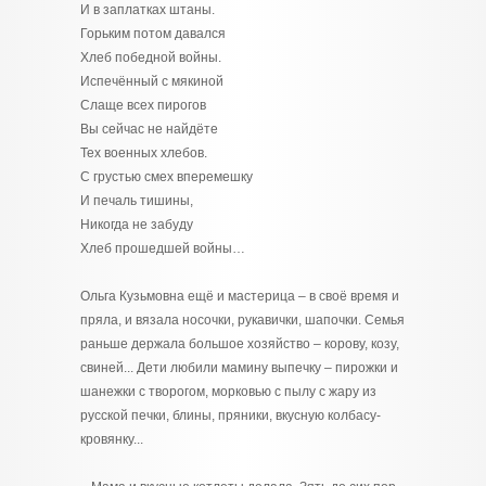
И в заплатках штаны.
Горьким потом давался
Хлеб победной войны.
Испечённый с мякиной
Слаще всех пирогов
Вы сейчас не найдёте
Тех военных хлебов.
С грустью смех вперемешку
И печаль тишины,
Никогда не забуду
Хлеб прошедшей войны…
Ольга Кузьмовна ещё и мастерица – в своё время и
пряла, и вязала носочки, рукавички, шапочки. Семья
раньше держала большое хозяйство – корову, козу,
свиней... Дети любили мамину выпечку – пирожки и
шанежки с творогом, морковью с пылу с жару из
русской печки, блины, пряники, вкусную колбасу-
кровянку...