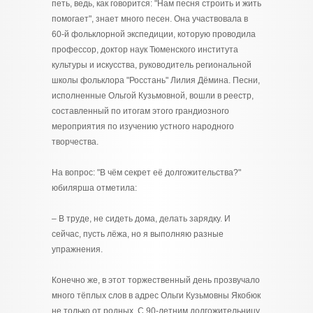
петь, ведь, как говорится: "Нам песня строить и жить
помогает", знает много песен. Она участвовала в
60-й фольклорной экспедиции, которую проводила
профессор, доктор наук Тюменского института
культуры и искусства, руководитель региональной
школы фольклора "Росстань" Лилия Дёмина. Песни,
исполненные Ольгой Кузьмовной, вошли в реестр,
составленный по итогам этого грандиозного
мероприятия по изучению устного народного
творчества.
На вопрос: "В чём секрет её долгожительства?"
юбилярша отметила:
– В труде, не сидеть дома, делать зарядку. И
сейчас, пусть лёжа, но я выполняю разные
упражнения.
Конечно же, в этот торжественный день прозвучало
много тёплых слов в адрес Ольги Кузьмовны Якобюк
не только от родных. С 90-летним долгожительницу