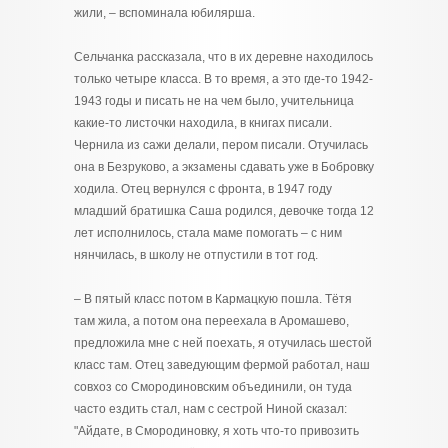
жили, – вспоминала юбилярша.
Сельчанка рассказала, что в их деревне находилось
только четыре класса. В то время, а это где-то 1942-
1943 годы и писать не на чем было, учительница
какие-то листочки находила, в книгах писали.
Чернила из сажи делали, пером писали. Отучилась
она в Безруково, а экзамены сдавать уже в Бобровку
ходила. Отец вернулся с фронта, в 1947 году
младший братишка Саша родился, девочке тогда 12
лет исполнилось, стала маме помогать – с ним
нянчилась, в школу не отпустили в тот год.
– В пятый класс потом в Кармацкую пошла. Тётя
там жила, а потом она переехала в Аромашево,
предложила мне с ней поехать, я отучилась шестой
класс там. Отец заведующим фермой работал, наш
совхоз со Смородиновским объединили, он туда
часто ездить стал, нам с сестрой Ниной сказал:
"Айдате, в Смородиновку, я хоть что-то привозить