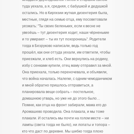
туда уехала, а я, средняя, с бабушкой и дедушкой
остались. Но в Киргизии жуткая дизентерия была,
местные, глядя на семью отца, ему посоветовали
уезжать: "Ты своих беленьких, если к весне не
увезёшь – тут дизентерия ходит, наши чёрненькие
и то умирают – ты их тут похоронишь". Родители
тогда в Безруково написали, ведь только год
прошёл, как они оттуда уехали, им ответили, чтобы
приезжали, и хлеб есть. Они вернулись на родину,
избу с сенками купили, отец маму отправил за мной.
Она приехала, только переночевала, и объявили,
что война началась. Налегке, с одним чемоданчиком
и мной обратно пришлось отправиться, а
планировала вещи собрать – постельное,
домашнюю утварь, но уже не до этого было…
Помню, как отца на фронт забирали, мама его до
Аромашево проводила. Она плакала, и мы тоже
плакали. И остались мы почти на голом месте – ни
лампы (света тогда не было), ни лопаты и топора –
кто что даст по деревне. Мы шибко тогда плохо