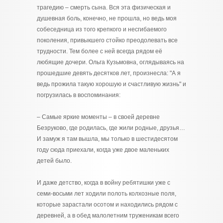
трагедию – смерть сына. Вся эта физическая и
душевная боль, конечно, не прошла, но ведь моя
собеседница из того крепкого и несгибаемого
поколения, привыкшего стойко преодолевать все
трудности. Тем более с ней всегда рядом её
любящие дочери. Ольга Кузьмовна, оглядываясь на
прошедшие девять десятков лет, произнесла: "А я
ведь прожила такую хорошую и счастливую жизнь" и
погрузилась в воспоминания:
– Самые яркие моменты – в своей деревне
Безруково, где родилась, где жили родные, друзья…
И замуж я там вышла, мы только в шестидесятом
году сюда приехали, когда уже двое маленьких
детей было.
И даже детство, когда в войну ребятишки уже с
семи-восьми лет ходили полоть колхозные поля,
которые зарастали осотом и находились рядом с
деревней, а в обед малолетним труженикам всего