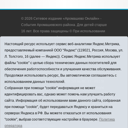
© 2026 Сетевое издание «Аромашево Онлайн» -
События Аромашевского района. Для детей старше
16 лет. Все права защищены © При использовании
материалов ссылка обязательна.
Адрес редакции: 627350, Россия, Тюменская
Настоящий ресурс использует сервис веб-аналитики Яндекс.Метрика,
область, Аромашевский район, с. Аромашево, ул.
предоставляемый компанией ООО "Яндекс" (119021, Россия, Москва, ул.
Кирова, д. 13.
Л. Толстого, 16 (далее — Яндекс)). Сервис Яндекс.Метрика использует
Адрес электронной почты редакции:
файлы "cookie" с целью сбора технических данных посетителей для
strudu72@obl72.ru
обеспечения работоспособности и улучшения качества обслуживания.
Телефон редакции: 8 (34545) 2-30-58
Продолжая использовать ресурс, Вы автоматически соглашаетесь с
Регистрационный номер СМИ ЭЛ № ФС 77 - 65176
использованием данных технологий.
выдано Федеральной службой по надзору в сфере
Собранная при помощи "cookie" информация не может
связи, информационных технологий и массовых
идентифицировать вас, однако может помочь нам улучшить работу
коммуникаций (Роскомнадзор) 28.03.2016 г.
сайта. Информация об использовании вами данного сайта, собранная
Учредитель: АНО «Информационно-издательский
при помощи "cookie", будет передаваться Яндексу и храниться на
центр «Слава труду».
серверах Яндекса в РФ. Вы можете отказаться от использования
Главный редактор: А.Н. Барабанщиков
"cookie", выбрав соответствующие настройки в браузере.
Политика
Политика оператора
оператора