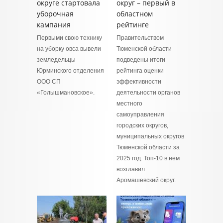
округе стартовала
округ – первый в
уборочная
областном
кампания
рейтинге
Первыми свою технику
Правительством
на уборку овса вывели
Тюменской области
земледельцы
подведены итоги
Юрминского отделения
рейтинга оценки
ООО СП
эффективности
«Голышмановское».
деятельности органов
местного
самоуправления
городских округов,
муниципальных округов
Тюменской области за
2025 год. Топ-10 в нем
возглавил
Аромашевский округ.