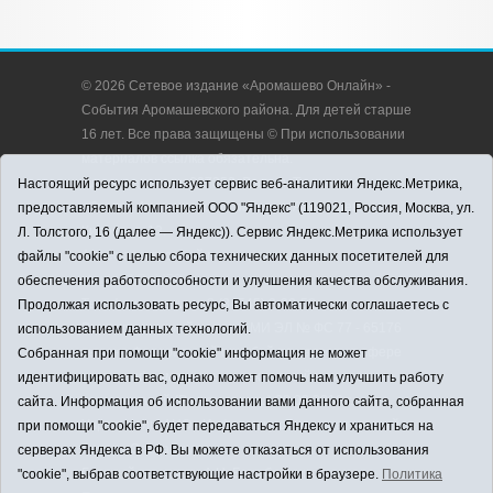
© 2026 Сетевое издание «Аромашево Онлайн» -
События Аромашевского района. Для детей старше
16 лет. Все права защищены © При использовании
материалов ссылка обязательна.
Адрес редакции: 627350, Россия, Тюменская
Настоящий ресурс использует сервис веб-аналитики Яндекс.Метрика,
область, Аромашевский район, с. Аромашево, ул.
предоставляемый компанией ООО "Яндекс" (119021, Россия, Москва, ул.
Кирова, д. 13.
Л. Толстого, 16 (далее — Яндекс)). Сервис Яндекс.Метрика использует
Адрес электронной почты редакции:
файлы "cookie" с целью сбора технических данных посетителей для
strudu72@obl72.ru
обеспечения работоспособности и улучшения качества обслуживания.
Телефон редакции: 8 (34545) 2-30-58
Продолжая использовать ресурс, Вы автоматически соглашаетесь с
Регистрационный номер СМИ ЭЛ № ФС 77 - 65176
использованием данных технологий.
выдано Федеральной службой по надзору в сфере
Собранная при помощи "cookie" информация не может
связи, информационных технологий и массовых
идентифицировать вас, однако может помочь нам улучшить работу
коммуникаций (Роскомнадзор) 28.03.2016 г.
сайта. Информация об использовании вами данного сайта, собранная
Учредитель: АНО «Информационно-издательский
при помощи "cookie", будет передаваться Яндексу и храниться на
центр «Слава труду».
серверах Яндекса в РФ. Вы можете отказаться от использования
Главный редактор: А.Н. Барабанщиков
"cookie", выбрав соответствующие настройки в браузере.
Политика