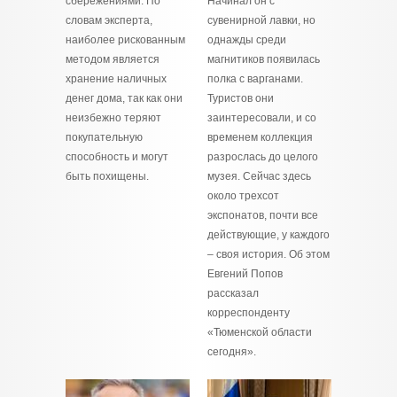
сбережениями. По
Начинал он с
словам эксперта,
сувенирной лавки, но
наиболее рискованным
однажды среди
методом является
магнитиков появилась
хранение наличных
полка с варганами.
денег дома, так как они
Туристов они
неизбежно теряют
заинтересовали, и со
покупательную
временем коллекция
способность и могут
разрослась до целого
быть похищены.
музея. Сейчас здесь
около трехсот
экспонатов, почти все
действующие, у каждого
– своя история. Об этом
Евгений Попов
рассказал
корреспонденту
«Тюменской области
сегодня».