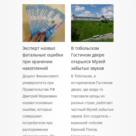
Эксперт назвал
В тобольском
фатальные ошибки
Гостином дворе
при хранении
открылся Музей
накоплений
забытых звуков
Доцент Финансового
В Тобольске, в
университета при
историческом Гостином
Правительстве РФ
дворе, где когда-то
Дмитрий Морковкин
торговали купцы из
назвал основные
разных стран, работает
ошибки, которые
частный Музей забытых
совершают
звуков. Его создатель –
потребители при
коренной тоболяк
распоряжении
Евгений Попов.